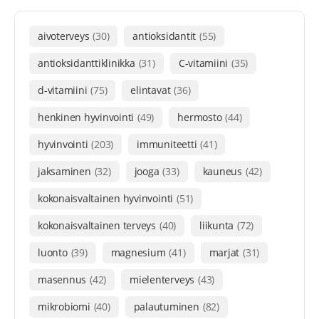
aivoterveys
(30)
antioksidantit
(55)
antioksidanttiklinikka
(31)
C-vitamiini
(35)
d-vitamiini
(75)
elintavat
(36)
henkinen hyvinvointi
(49)
hermosto
(44)
hyvinvointi
(203)
immuniteetti
(41)
jaksaminen
(32)
jooga
(33)
kauneus
(42)
kokonaisvaltainen hyvinvointi
(51)
kokonaisvaltainen terveys
(40)
liikunta
(72)
luonto
(39)
magnesium
(41)
marjat
(31)
masennus
(42)
mielenterveys
(43)
mikrobiomi
(40)
palautuminen
(82)