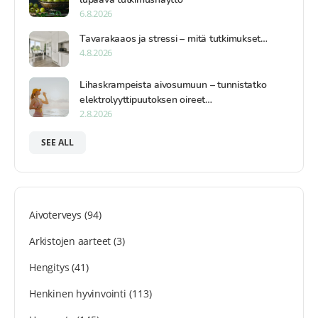
6.8.2026
Tavarakaaos ja stressi – mitä tutkimukset…
4.8.2026
Lihaskrampeista aivosumuun – tunnistatko
elektrolyyttipuutoksen oireet…
2.8.2026
SEE ALL
Aivoterveys
(94)
Arkistojen aarteet
(3)
Hengitys
(41)
Henkinen hyvinvointi
(113)