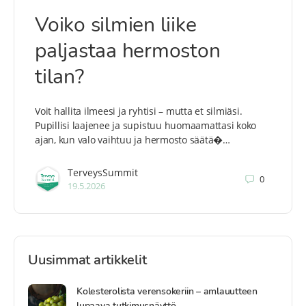
Voiko silmien liike
paljastaa hermoston
tilan?
Voit hallita ilmeesi ja ryhtisi – mutta et silmiäsi.
Pupillisi laajenee ja supistuu huomaamattasi koko
ajan, kun valo vaihtuu ja hermosto säätä�…
TerveysSummit
0
19.5.2026
Uusimmat artikkelit
Kolesterolista verensokeriin – amlauutteen
lupaava tutkimusnäyttö