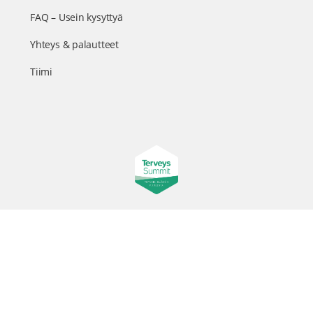
FAQ – Usein kysyttyä
Yhteys & palautteet
Tiimi
Suomen suurin terveystapahtuma netissä
© 2026 - TerveysSummit | Biomed Oy
Menu
Tietosuojaseloste
Tilausehdot
Items
Kurkkaa tapahtuman kulisseihin ja seuraa meitä somessa
@terveyssummit #terveyssummit