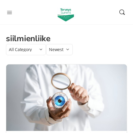
siilmienliike
Category
Sort
by