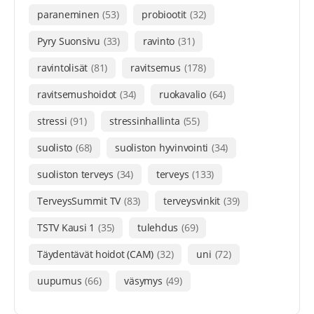
paraneminen
(53)
probiootit
(32)
Pyry Suonsivu
(33)
ravinto
(31)
ravintolisät
(81)
ravitsemus
(178)
ravitsemushoidot
(34)
ruokavalio
(64)
stressi
(91)
stressinhallinta
(55)
suolisto
(68)
suoliston hyvinvointi
(34)
suoliston terveys
(34)
terveys
(133)
TerveysSummit TV
(83)
terveysvinkit
(39)
TSTV Kausi 1
(35)
tulehdus
(69)
Täydentävät hoidot (CAM)
(32)
uni
(72)
uupumus
(66)
väsymys
(49)