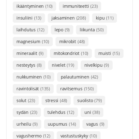
ikääntyminen
(10)
immuniteetti
(23)
insuliini
(13)
jaksaminen
(208)
kipu
(11)
laihdutus
(12)
lepo
(9)
liikunta
(50)
magnesium
(10)
mikrobit
(48)
mineraalit
(9)
mitokondriot
(10)
muisti
(15)
nesteytys
(8)
nivelet
(19)
nivelkipu
(9)
nukkuminen
(10)
palautuminen
(42)
ravintolisät
(135)
ravitsemus
(150)
solut
(23)
stressi
(48)
suolisto
(79)
sydän
(23)
tulehdus
(12)
uni
(38)
urheilu
(9)
uupumus
(14)
vagus
(9)
vagushermo
(12)
vastustuskyky
(10)