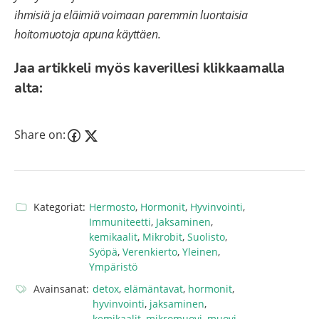
ihmisiä ja eläimiä voimaan paremmin luontaisia
hoitomuotoja apuna käyttäen.
Jaa artikkeli myös kaverillesi klikkaamalla
alta:
Share on:
Kategoriat:
Hermosto
,
Hormonit
,
Hyvinvointi
,
Immuniteetti
,
Jaksaminen
,
kemikaalit
,
Mikrobit
,
Suolisto
,
Syöpä
,
Verenkierto
,
Yleinen
,
Ympäristö
Avainsanat:
detox
,
elämäntavat
,
hormonit
,
hyvinvointi
,
jaksaminen
,
kemikaalit
,
mikromuovi
,
muovi
,