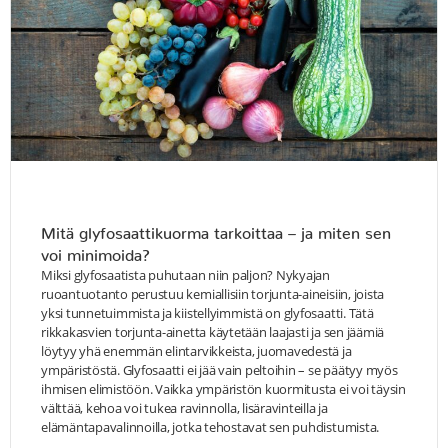
Mitä glyfosaattikuorma tarkoittaa – ja miten sen
voi minimoida?
Miksi glyfosaatista puhutaan niin paljon? Nykyajan
ruoantuotanto perustuu kemiallisiin torjunta-aineisiin, joista
yksi tunnetuimmista ja kiistellyimmistä on glyfosaatti. Tätä
rikkakasvien torjunta-ainetta käytetään laajasti ja sen jäämiä
löytyy yhä enemmän elintarvikkeista, juomavedestä ja
ympäristöstä. Glyfosaatti ei jää vain peltoihin – se päätyy myös
ihmisen elimistöön. Vaikka ympäristön kuormitusta ei voi täysin
välttää, kehoa voi tukea ravinnolla, lisäravinteilla ja
elämäntapavalinnoilla, jotka tehostavat sen puhdistumista.