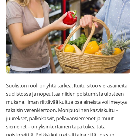
Suoliston rooli on yhtä tärkeä. Kuitu sitoo vierasaineita
suolistossa ja nopeuttaa niiden poistumista ulosteen
mukana. Ilman riittävää kuitua osa aineista voi imeytyä
takaisin verenkiertoon. Monipuolinen kasviskuitu –
juurekset, palkokasvit, pellavansiemenet ja muut
siemenet – on yksinkertainen tapa tukea tätä
poistoreittiä. Pelkkä kuitu ei silti aina riitä, jos suoli