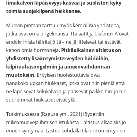
limakalvon läpäisevyys kasvaa ja suoliston kyky
toimia suojakilpenä heikkenee.
Muovin pintaan tarttuu myös kemiallisia yhdisteitä,
jotka ovat oma ongelmansa. Ftalaatit ja bisfenoli A ovat
endokriinisia häiritsijöitä – ne jäljittelevät tai estävät
kehon omia hormoneja.
Pitkäaikainen altistus on
yhdistetty lisääntymisterveyden häiriöihin,
kilpirauhasongelmiin ja aineenvaihdunnan
muutoksiin.
Erityisen huolestuttavia ovat
nanokokoluokan hiukkaset, jotka ovat niin pieniä että
ne läpäisevät solukalvoja ja pääsevät paikkoihin, joihin
suuremmat hiukkaset eivät yllä.
Tutkimuksessa (Ragusa ym., 2021) löydettiin
mikromuoveja ihmisen istukasta – altistus alkaa siis jo
ennen syntymää. Lasten kohdalla tilanne on erityinen