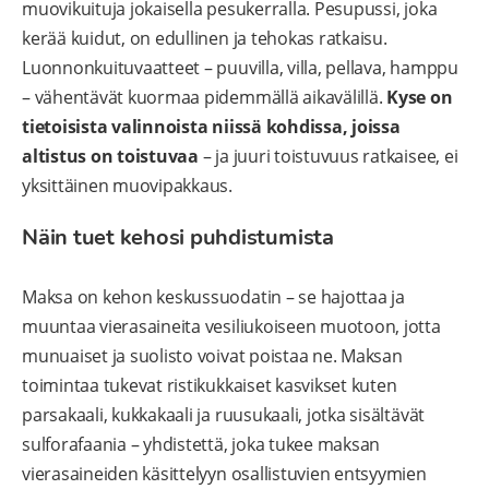
muovikuituja jokaisella pesukerralla. Pesupussi, joka
kerää kuidut, on edullinen ja tehokas ratkaisu.
Luonnonkuituvaatteet – puuvilla, villa, pellava, hamppu
– vähentävät kuormaa pidemmällä aikavälillä.
Kyse on
tietoisista valinnoista niissä kohdissa, joissa
altistus on toistuvaa
– ja juuri toistuvuus ratkaisee, ei
yksittäinen muovipakkaus.
Näin tuet kehosi puhdistumista
Maksa on kehon keskussuodatin – se hajottaa ja
muuntaa vierasaineita vesiliukoiseen muotoon, jotta
munuaiset ja suolisto voivat poistaa ne. Maksan
toimintaa tukevat ristikukkaiset kasvikset kuten
parsakaali, kukkakaali ja ruusukaali, jotka sisältävät
sulforafaania – yhdistettä, joka tukee maksan
vierasaineiden käsittelyyn osallistuvien entsyymien