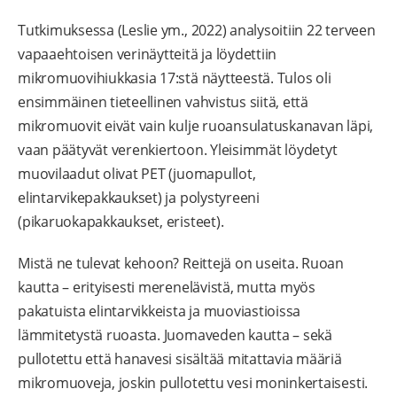
Tutkimuksessa (Leslie ym., 2022) analysoitiin 22 terveen
vapaaehtoisen verinäytteitä ja löydettiin
mikromuovihiukkasia 17:stä näytteestä. Tulos oli
ensimmäinen tieteellinen vahvistus siitä, että
mikromuovit eivät vain kulje ruoansulatuskanavan läpi,
vaan päätyvät verenkiertoon. Yleisimmät löydetyt
muovilaadut olivat PET (juomapullot,
elintarvikepakkaukset) ja polystyreeni
(pikaruokapakkaukset, eristeet).
Mistä ne tulevat kehoon? Reittejä on useita. Ruoan
kautta – erityisesti merenelävistä, mutta myös
pakatuista elintarvikkeista ja muoviastioissa
lämmitetystä ruoasta. Juomaveden kautta – sekä
pullotettu että hanavesi sisältää mitattavia määriä
mikromuoveja, joskin pullotettu vesi moninkertaisesti.