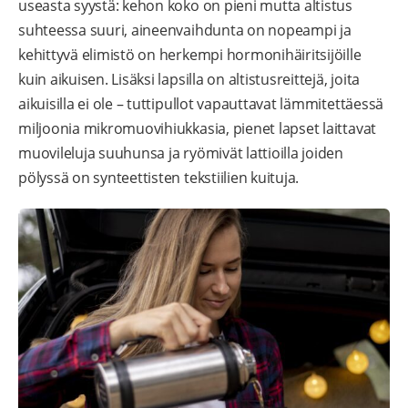
useasta syystä: kehon koko on pieni mutta altistus
suhteessa suuri, aineenvaihdunta on nopeampi ja
kehittyvä elimistö on herkempi hormonihäiritsijöille
kuin aikuisen. Lisäksi lapsilla on altistusreittejä, joita
aikuisilla ei ole – tuttipullot vapauttavat lämmitettäessä
miljoonia mikromuovihiukkasia, pienet lapset laittavat
muovileluja suuhunsa ja ryömivät lattioilla joiden
pölyssä on synteettisten tekstiilien kuituja.