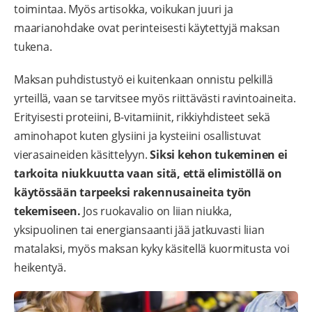
toimintaa. Myös artisokka, voikukan juuri ja
maarianohdake ovat perinteisesti käytettyjä maksan
tukena.
Maksan puhdistustyö ei kuitenkaan onnistu pelkillä
yrteillä, vaan se tarvitsee myös riittävästi ravintoaineita.
Erityisesti proteiini, B-vitamiinit, rikkiyhdisteet sekä
aminohapot kuten glysiini ja kysteiini osallistuvat
vierasaineiden käsittelyyn.
Siksi kehon tukeminen ei
tarkoita niukkuutta vaan sitä, että elimistöllä on
käytössään tarpeeksi rakennusaineita työn
tekemiseen.
Jos ruokavalio on liian niukka,
yksipuolinen tai energiansaanti jää jatkuvasti liian
matalaksi, myös maksan kyky käsitellä kuormitusta voi
heikentyä.