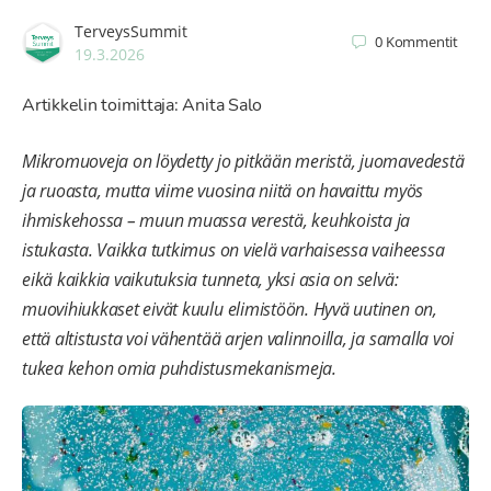
TerveysSummit
0
Kommentit
19.3.2026
Artikkelin toimittaja: Anita Salo
Mikromuoveja on löydetty jo pitkään meristä, juomavedestä
ja ruoasta, mutta viime vuosina niitä on havaittu myös
ihmiskehossa – muun muassa verestä, keuhkoista ja
istukasta. Vaikka tutkimus on vielä varhaisessa vaiheessa
eikä kaikkia vaikutuksia tunneta, yksi asia on selvä:
muovihiukkaset eivät kuulu elimistöön. Hyvä uutinen on,
että altistusta voi vähentää arjen valinnoilla, ja samalla voi
tukea kehon omia puhdistusmekanismeja.