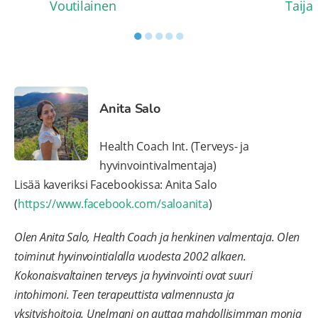
Voutilainen
Taija
●
●
●
●
●
Anita Salo
Health Coach Int. (Terveys- ja
hyvinvointivalmentaja)
Lisää kaveriksi Facebookissa: Anita Salo
(
https://www.facebook.com/saloanita
)
Olen Anita Salo, Health Coach ja henkinen valmentaja. Olen
toiminut hyvinvointialalla vuodesta 2002 alkaen.
Kokonaisvaltainen terveys ja hyvinvointi ovat suuri
intohimoni. Teen terapeuttista valmennusta ja
yksityishoitoja. Unelmani on auttaa mahdollisimman monia