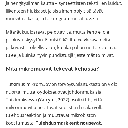
Ja hengitysilman kautta – synteettisten tekstiilien kuidut,
liikenteen hiukkaset ja sisäilman pöly sisältävät
muovihiukkasia, joita hengitämme jatkuvasti.
Määrät kuulostavat pelottavilta, mutta keho ei ole
puolustuskyvytön. Elimistö käsittelee vierasaineita
jatkuvasti – oleellista on, kuinka paljon uutta kuormaa
tulee ja kuinka hyvin puhdistusjärjestelmät toimivat.
Mitä mikromuovit tekevät kehossa?
Tutkimus mikromuovien terveysvaikutuksista on vielä
nuorta, mutta löydökset ovat johdonmukaisia.
Tutkimuksessa (Yan ym., 2022) osoitettiin, että
mikromuovit aiheuttavat suoliston limakalvolla
tulehdusreaktion ja muuttavat mikrobiston
koostumusta.
Tulehdusmarkkerit nousevat,