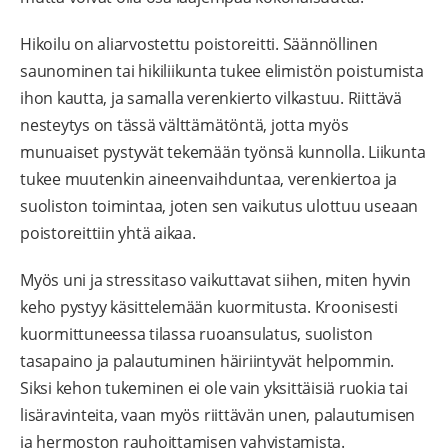
Hikoilu on aliarvostettu poistoreitti. Säännöllinen
saunominen tai hikiliikunta tukee elimistön poistumista
ihon kautta, ja samalla verenkierto vilkastuu. Riittävä
nesteytys on tässä välttämätöntä, jotta myös
munuaiset pystyvät tekemään työnsä kunnolla. Liikunta
tukee muutenkin aineenvaihduntaa, verenkiertoa ja
suoliston toimintaa, joten sen vaikutus ulottuu useaan
poistoreittiin yhtä aikaa.
Myös uni ja stressitaso vaikuttavat siihen, miten hyvin
keho pystyy käsittelemään kuormitusta. Kroonisesti
kuormittuneessa tilassa ruoansulatus, suoliston
tasapaino ja palautuminen häiriintyvät helpommin.
Siksi kehon tukeminen ei ole vain yksittäisiä ruokia tai
lisäravinteita, vaan myös riittävän unen, palautumisen
ja hermoston rauhoittamisen vahvistamista.