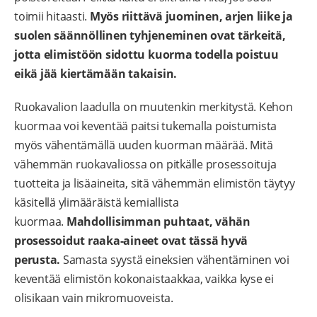
toimii hitaasti.
Myös riittävä juominen, arjen liike ja
suolen säännöllinen tyhjeneminen ovat tärkeitä,
jotta elimistöön sidottu kuorma todella poistuu
eikä jää kiertämään takaisin.
Ruokavalion laadulla on muutenkin merkitystä. Kehon
kuormaa voi keventää paitsi tukemalla poistumista
myös vähentämällä uuden kuorman määrää. Mitä
vähemmän ruokavaliossa on pitkälle prosessoituja
tuotteita ja lisäaineita, sitä vähemmän elimistön täytyy
käsitellä ylimääräistä kemiallista
kuormaa.
Mahdollisimman puhtaat, vähän
prosessoidut raaka-aineet ovat tässä hyvä
perusta.
Samasta syystä eineksien vähentäminen voi
keventää elimistön kokonaistaakkaa, vaikka kyse ei
olisikaan vain mikromuoveista.