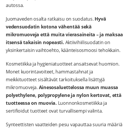
autossa.
Juomaveden osalta ratkaisu on suodatus.
Hyvä
vedensuodatin kotona vähentää sekä
mikromuoveja että muita vierasaineita – ja maksaa
itsensä takaisin nopeasti.
Aktiivihiilisuodatin on
yksinkertaisin vaihtoehto, käänteisosmoosi tehokkain.
Kosmetiikka ja hygieniatuotteet ansaitsevat huomion.
Monet kuorintavoiteet, hammastahnat ja
meikkituotteet sisältävät tarkoituksella lisättyjä
mikromuoveja.
Ainesosaluettelossa muun muassa
polyethylene, polypropylene ja nylon kertovat, että
tuotteessa on muovia.
Luonnonkosmetiikka ja
sertifioidut tuotteet ovat turvallisempi valinta.
Synteettisten vaatteiden pesu vapauttaa suuria määriä