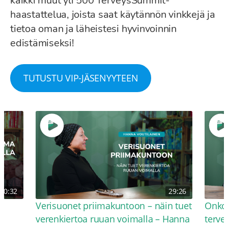
kaikki muut yli 500 TerveysSummit-
haastattelua, joista saat käytännön vinkkejä ja
tietoa oman ja läheistesi hyvinvoinnin
edistämiseksi!
TUTUSTU VIP-JÄSENYYTEEN
30:32
29:26
Verisuonet priimakuntoon – näin tuet
Onko 
verenkiertoa ruuan voimalla – Hanna
terve