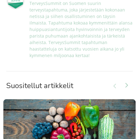
TerveysSummit on Suomen suurin 
terveystapahtuma, joka järjestetään kokonaan 
netissä ja siihen osallistuminen on täysin 
ilmaista. Tapahtuma kokoaa kymmenittäin alansa 
huippuasiantuntijoita hyvinvoinnin ja terveyden 
parista puhumaan ajankohtaisista ja tärkeistä 
aiheista. TerveysSummit tapahtuman 
haastatteluja on katsottu vuosien aikana jo yli 
kymmenen miljoonaa kertaa!
Suositellut artikkelit