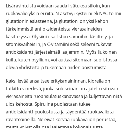
Lisäravinteista voidaan saada lisätukea silloin, kun
ruokavalio yksin ei riitä. N-asetyylikysteiini eli NAC toimii
glutationin esiasteena, ja glutationi on yksi kehon
tärkeimmistä antioksidanteista vierasaineiden
käsittelyssä. Glysiini osallistuu samoihin käsittely- ja
sitomisvaiheisiin, ja C-vitamiini sekä seleeni tukevat
antioksidanttijärjestelmää laajemmin. Myös liukoinen
kuitu, kuten psyllium, voi auttaa sitomaan suolistossa
olevia yhdisteitä ja tukemaan niiden poistumista.
Kaksi levää ansaitsee erityismaininnan. Klorella on
tutkittu viherlevä, jonka soluseinän on ajateltu sitovan
vierasaineita ruoansulatuskanavassa ja kuljettavan niitä
ulos kehosta. Spirulina puolestaan tukee
antioksidanttipuolustusta ja täydentää ruokavaliota
ravintoaineilla. Ne eivät korvaa ruokavalion perustaa,
mutta voivat olla osa laajempaa kokonaisuutta.