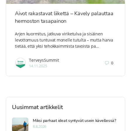
Aivot rakastavat liikettä – Kävely palauttaa
hermoston tasapainon
Arjen kuormitus, jatkuva viriketulva ja sisäinen
levottomuus tuntuvat monelle tutulta – mutta harva
tietää, että yksi tehokkaimmista tavoista pa…
TerveysSummit
0
14.11.2025
Uusimmat artikkelit
Miksi parhaat ideat syntyvät usein kävellessä?
8.8.2026