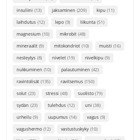
insuliini
(13)
jaksaminen
(209)
kipu
(11)
laihdutus
(12)
lepo
(9)
liikunta
(51)
magnesium
(10)
mikrobit
(48)
mineraalit
(9)
mitokondriot
(10)
muisti
(16)
nesteytys
(8)
nivelet
(19)
nivelkipu
(9)
nukkuminen
(10)
palautuminen
(42)
ravintolisät
(135)
ravitsemus
(150)
solut
(23)
stressi
(48)
suolisto
(79)
sydän
(23)
tulehdus
(12)
uni
(38)
urheilu
(9)
uupumus
(14)
vagus
(9)
vagushermo
(12)
vastustuskyky
(10)