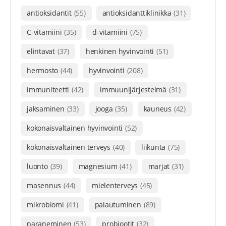
antioksidantit
(55)
antioksidanttiklinikka
(31)
C-vitamiini
(35)
d-vitamiini
(75)
elintavat
(37)
henkinen hyvinvointi
(51)
hermosto
(44)
hyvinvointi
(208)
immuniteetti
(42)
immuunijärjestelmä
(31)
jaksaminen
(33)
jooga
(35)
kauneus
(42)
kokonaisvaltainen hyvinvointi
(52)
kokonaisvaltainen terveys
(40)
liikunta
(75)
luonto
(39)
magnesium
(41)
marjat
(31)
masennus
(44)
mielenterveys
(45)
mikrobiomi
(41)
palautuminen
(89)
paraneminen
(53)
probiootit
(32)