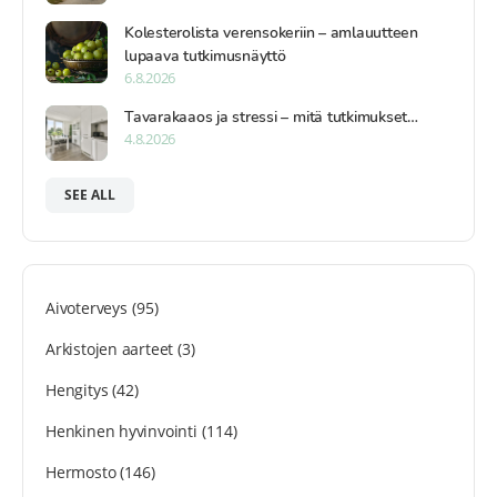
Kolesterolista verensokeriin – amlauutteen
lupaava tutkimusnäyttö
6.8.2026
Tavarakaaos ja stressi – mitä tutkimukset…
4.8.2026
SEE ALL
Aivoterveys
(95)
Arkistojen aarteet
(3)
Hengitys
(42)
Henkinen hyvinvointi
(114)
Hermosto
(146)