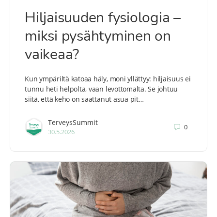
Hiljaisuuden fysiologia –
miksi pysähtyminen on
vaikeaa?
Kun ympäriltä katoaa häly, moni yllättyy: hiljaisuus ei
tunnu heti helpolta, vaan levottomalta. Se johtuu
siitä, että keho on saattanut asua pit…
TerveysSummit
0
30.5.2026