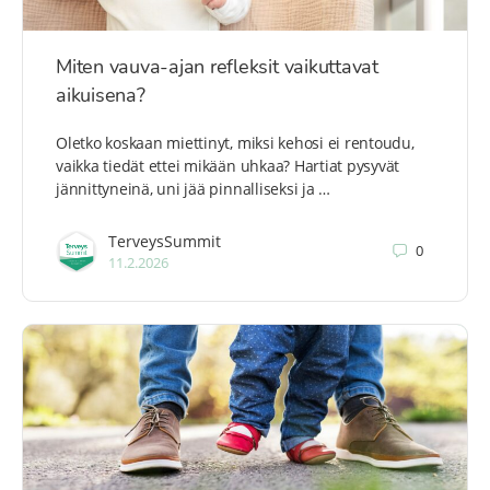
Miten vauva-ajan refleksit vaikuttavat
aikuisena?
Oletko koskaan miettinyt, miksi kehosi ei rentoudu,
vaikka tiedät ettei mikään uhkaa? Hartiat pysyvät
jännittyneinä, uni jää pinnalliseksi ja …
TerveysSummit
0
11.2.2026