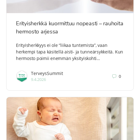
Erityisherkkä kuormittuu nopeasti – rauhoita
hermosto arjessa
Erityisherkkyys ei ole “liikaa tuntemista”, vaan
herkempi tapa käsitellä aisti- ja tunneärsykkeitä. Kun
hermosto poimii enemmän yksityiskohti…
TerveysSummit
0
9.4.2026