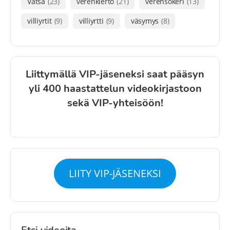
Vatsa
(23)
verenkierto
(21)
verensokeri
(13)
villiyrtit
(9)
villiyrtti
(9)
väsymys
(8)
Liittymällä VIP-jäseneksi saat pääsyn
yli 400 haastattelun videokirjastoon
sekä VIP-yhteisöön!
LIITY VIP-JÄSENEKSI