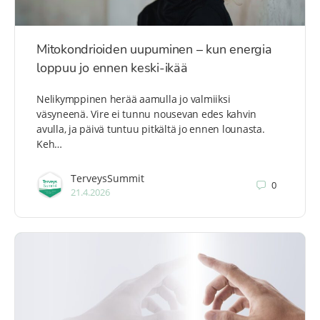
Mitokondrioiden uupuminen – kun energia
loppuu jo ennen keski-ikää
Nelikymppinen herää aamulla jo valmiiksi
väsyneenä. Vire ei tunnu nousevan edes kahvin
avulla, ja päivä tuntuu pitkältä jo ennen lounasta.
Keh…
TerveysSummit
0
21.4.2026