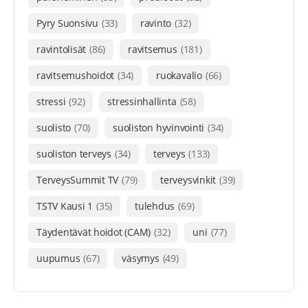
Pyry Suonsivu
(33)
ravinto
(32)
ravintolisät
(86)
ravitsemus
(181)
ravitsemushoidot
(34)
ruokavalio
(66)
stressi
(92)
stressinhallinta
(58)
suolisto
(70)
suoliston hyvinvointi
(34)
suoliston terveys
(34)
terveys
(133)
TerveysSummit TV
(79)
terveysvinkit
(39)
TSTV Kausi 1
(35)
tulehdus
(69)
Täydentävät hoidot (CAM)
(32)
uni
(77)
uupumus
(67)
väsymys
(49)