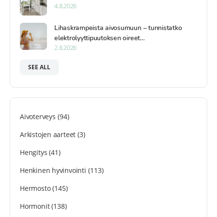
4.8.2026
Lihaskrampeista aivosumuun – tunnistatko
elektrolyyttipuutoksen oireet…
2.8.2026
SEE ALL
Aivoterveys
(94)
Arkistojen aarteet
(3)
Hengitys
(41)
Henkinen hyvinvointi
(113)
Hermosto
(145)
Hormonit
(138)