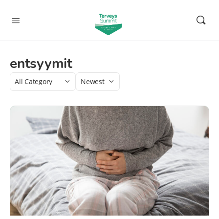
entsyymit
Category
Sort
by