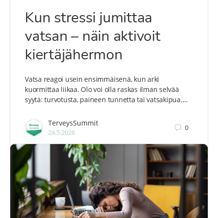
Kun stressi jumittaa
vatsan – näin aktivoit
kiertäjähermon
Vatsa reagoi usein ensimmäisenä, kun arki
kuormittaa liikaa. Olo voi olla raskas ilman selvää
syytä: turvotusta, paineen tunnetta tai vatsakipua.…
TerveysSummit
0
24.5.2026