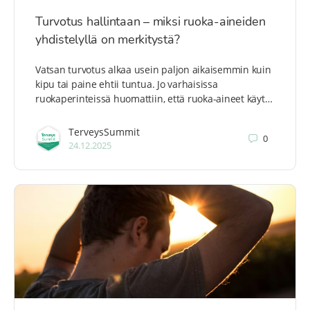
Turvotus hallintaan – miksi ruoka-aineiden
yhdistelyllä on merkitystä?
Vatsan turvotus alkaa usein paljon aikaisemmin kuin
kipu tai paine ehtii tuntua. Jo varhaisissa
ruokaperinteissä huomattiin, että ruoka-aineet käyt…
TerveysSummit
0
24.12.2025