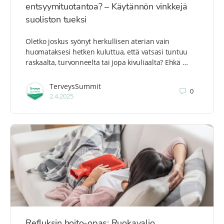
entsyymituotantoa? – Käytännön vinkkejä
suoliston tueksi
Oletko joskus syönyt herkullisen aterian vain
huomataksesi hetken kuluttua, että vatsasi tuntuu
raskaalta, turvonneelta tai jopa kivuliaalta? Ehkä …
TerveysSummit
0
2.4.2025
Refluksin hoito-opas: Ruokavalio,