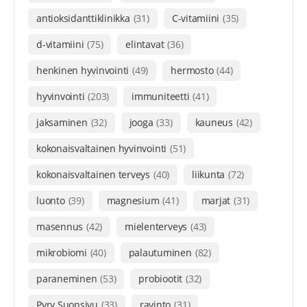
antioksidanttiklinikka
(31)
C-vitamiini
(35)
d-vitamiini
(75)
elintavat
(36)
henkinen hyvinvointi
(49)
hermosto
(44)
hyvinvointi
(203)
immuniteetti
(41)
jaksaminen
(32)
jooga
(33)
kauneus
(42)
kokonaisvaltainen hyvinvointi
(51)
kokonaisvaltainen terveys
(40)
liikunta
(72)
luonto
(39)
magnesium
(41)
marjat
(31)
masennus
(42)
mielenterveys
(43)
mikrobiomi
(40)
palautuminen
(82)
paraneminen
(53)
probiootit
(32)
Pyry Suonsivu
(33)
ravinto
(31)