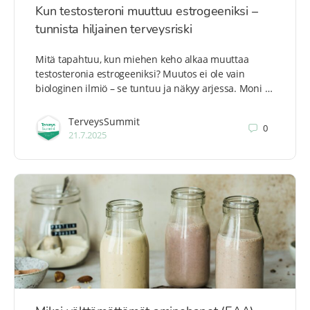
Kun testosteroni muuttuu estrogeeniksi –
tunnista hiljainen terveysriski
Mitä tapahtuu, kun miehen keho alkaa muuttaa
testosteronia estrogeeniksi? Muutos ei ole vain
biologinen ilmiö – se tuntuu ja näkyy arjessa. Moni …
TerveysSummit
0
21.7.2025