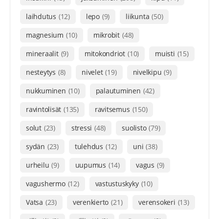
laihdutus
(12)
lepo
(9)
liikunta
(50)
magnesium
(10)
mikrobit
(48)
mineraalit
(9)
mitokondriot
(10)
muisti
(15)
nesteytys
(8)
nivelet
(19)
nivelkipu
(9)
nukkuminen
(10)
palautuminen
(42)
ravintolisät
(135)
ravitsemus
(150)
solut
(23)
stressi
(48)
suolisto
(79)
sydän
(23)
tulehdus
(12)
uni
(38)
urheilu
(9)
uupumus
(14)
vagus
(9)
vagushermo
(12)
vastustuskyky
(10)
Vatsa
(23)
verenkierto
(21)
verensokeri
(13)