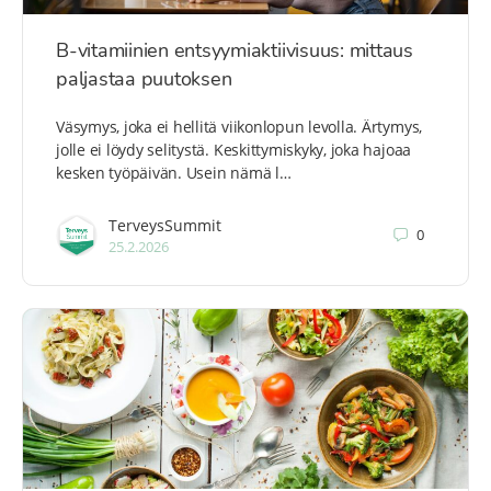
B-vitamiinien entsyymiaktiivisuus: mittaus
paljastaa puutoksen
Väsymys, joka ei hellitä viikonlopun levolla. Ärtymys,
jolle ei löydy selitystä. Keskittymiskyky, joka hajoaa
kesken työpäivän. Usein nämä l…
TerveysSummit
0
25.2.2026