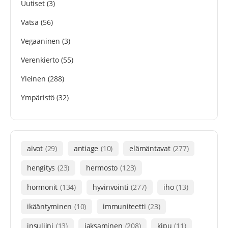
Uutiset
(3)
Vatsa
(56)
Vegaaninen
(3)
Verenkierto
(55)
Yleinen
(288)
Ympäristö
(32)
aivot
(29)
antiage
(10)
elämäntavat
(277)
hengitys
(23)
hermosto
(123)
hormonit
(134)
hyvinvointi
(277)
iho
(13)
ikääntyminen
(10)
immuniteetti
(23)
insuliini
(13)
jaksaminen
(208)
kipu
(11)