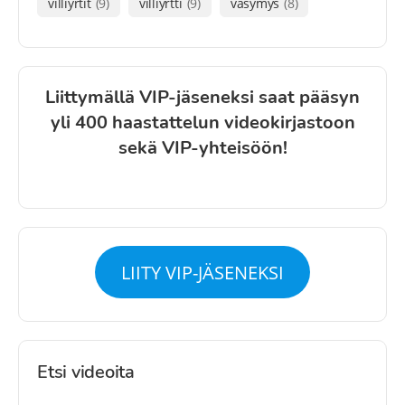
villiyrtit
(9)
villiyrtti
(9)
väsymys
(8)
Liittymällä VIP-jäseneksi saat pääsyn
yli 400 haastattelun videokirjastoon
sekä VIP-yhteisöön!
LIITY VIP-JÄSENEKSI
Etsi videoita