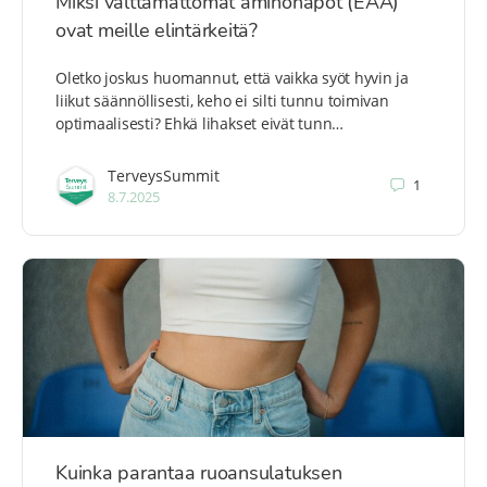
Miksi välttämättömät aminohapot (EAA)
ovat meille elintärkeitä?
Oletko joskus huomannut, että vaikka syöt hyvin ja
liikut säännöllisesti, keho ei silti tunnu toimivan
optimaalisesti? Ehkä lihakset eivät tunn…
TerveysSummit
1
8.7.2025
Kuinka parantaa ruoansulatuksen