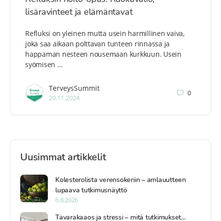
lisäravinteet ja elämäntavat
Refluksi on yleinen mutta usein harmillinen vaiva,
joka saa aikaan polttavan tunteen rinnassa ja
happaman nesteen nousemaan kurkkuun. Usein
syömisen …
TerveysSummit
0
20.11.2024
Uusimmat artikkelit
Kolesterolista verensokeriin – amlauutteen
lupaava tutkimusnäyttö
6.8.2026
Tavarakaaos ja stressi – mitä tutkimukset…