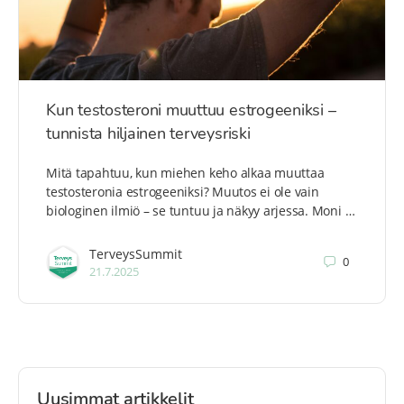
Kun testosteroni muuttuu estrogeeniksi –
tunnista hiljainen terveysriski
Mitä tapahtuu, kun miehen keho alkaa muuttaa
testosteronia estrogeeniksi? Muutos ei ole vain
biologinen ilmiö – se tuntuu ja näkyy arjessa. Moni …
TerveysSummit
0
21.7.2025
Uusimmat artikkelit