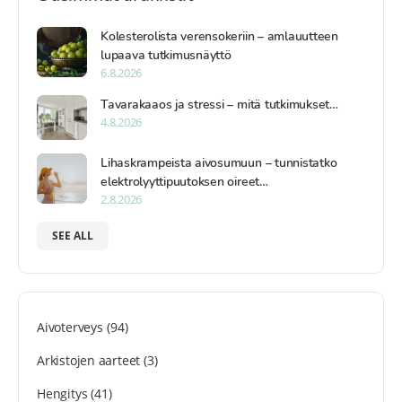
Kolesterolista verensokeriin – amlauutteen
lupaava tutkimusnäyttö
6.8.2026
Tavarakaaos ja stressi – mitä tutkimukset…
4.8.2026
Lihaskrampeista aivosumuun – tunnistatko
elektrolyyttipuutoksen oireet…
2.8.2026
SEE ALL
Aivoterveys
(94)
Arkistojen aarteet
(3)
Hengitys
(41)