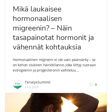
Mikä laukaisee
hormonaalisen
migreenin? – Näin
tasapainotat hormonit ja
vähennät kohtauksia
Hormonaalinen migreeni ei ole vain päänsärky – se
on kehon sisäinen häiriötilanne, joka liittyy suoraan
estrogeenin ja progesteronin vaihteluu…
TerveysSummit
0
14.9.2025