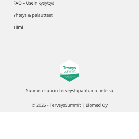
FAQ – Usein kysyttyä
Yhteys & palautteet
Tiimi
Suomen suurin terveystapahtuma netissä
© 2026 - TerveysSummit | Biomed Oy
Menu
Tietosuojaseloste
Tilausehdot
Items
Kurkkaa tapahtuman kulisseihin ja seuraa meitä somessa
@terveyssummit #terveyssummit