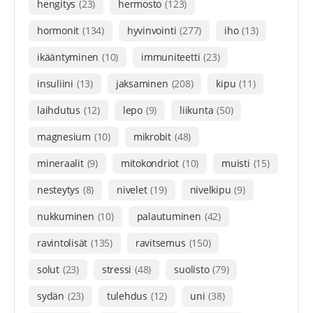
hengitys
(23)
hermosto
(123)
hormonit
(134)
hyvinvointi
(277)
iho
(13)
ikääntyminen
(10)
immuniteetti
(23)
insuliini
(13)
jaksaminen
(208)
kipu
(11)
laihdutus
(12)
lepo
(9)
liikunta
(50)
magnesium
(10)
mikrobit
(48)
mineraalit
(9)
mitokondriot
(10)
muisti
(15)
nesteytys
(8)
nivelet
(19)
nivelkipu
(9)
nukkuminen
(10)
palautuminen
(42)
ravintolisät
(135)
ravitsemus
(150)
solut
(23)
stressi
(48)
suolisto
(79)
sydän
(23)
tulehdus
(12)
uni
(38)