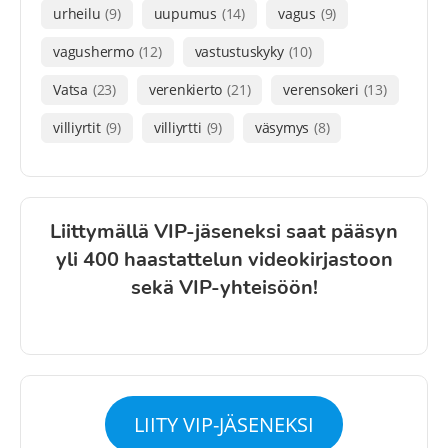
urheilu
(9)
uupumus
(14)
vagus
(9)
vagushermo
(12)
vastustuskyky
(10)
Vatsa
(23)
verenkierto
(21)
verensokeri
(13)
villiyrtit
(9)
villiyrtti
(9)
väsymys
(8)
Liittymällä VIP-jäseneksi saat pääsyn
yli 400 haastattelun videokirjastoon
sekä VIP-yhteisöön!
LIITY VIP-JÄSENEKSI