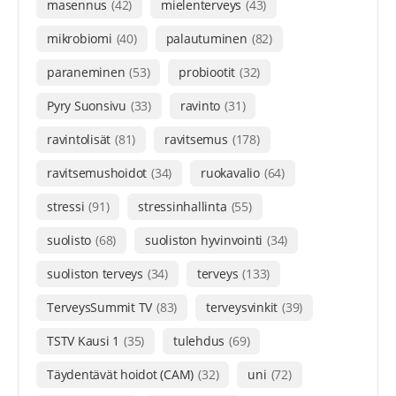
masennus
(42)
mielenterveys
(43)
mikrobiomi
(40)
palautuminen
(82)
paraneminen
(53)
probiootit
(32)
Pyry Suonsivu
(33)
ravinto
(31)
ravintolisät
(81)
ravitsemus
(178)
ravitsemushoidot
(34)
ruokavalio
(64)
stressi
(91)
stressinhallinta
(55)
suolisto
(68)
suoliston hyvinvointi
(34)
suoliston terveys
(34)
terveys
(133)
TerveysSummit TV
(83)
terveysvinkit
(39)
TSTV Kausi 1
(35)
tulehdus
(69)
Täydentävät hoidot (CAM)
(32)
uni
(72)