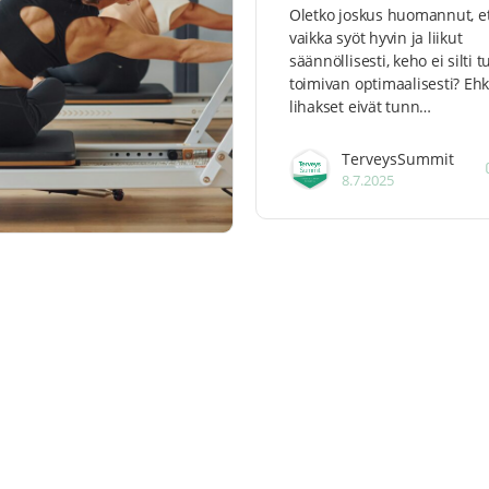
Oletko joskus huomannut, e
vaikka syöt hyvin ja liikut
säännöllisesti, keho ei silti 
toimivan optimaalisesti? Eh
lihakset eivät tunn…
TerveysSummit
8.7.2025