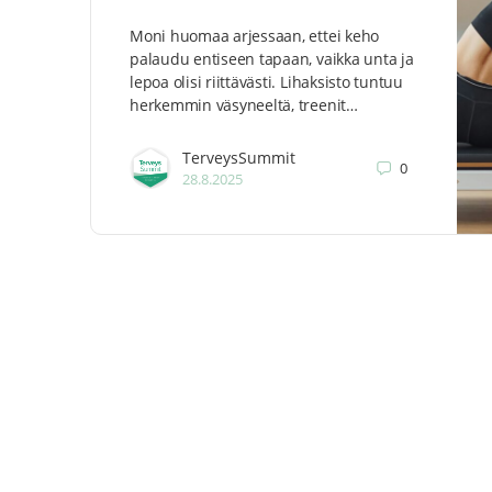
Moni huomaa arjessaan, ettei keho
palaudu entiseen tapaan, vaikka unta ja
lepoa olisi riittävästi. Lihaksisto tuntuu
herkemmin väsyneeltä, treenit…
TerveysSummit
0
28.8.2025