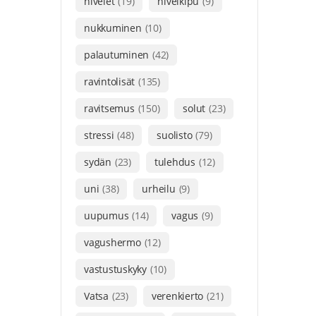
nivelet
(19)
nivelkipu
(9)
nukkuminen
(10)
palautuminen
(42)
ravintolisät
(135)
ravitsemus
(150)
solut
(23)
stressi
(48)
suolisto
(79)
sydän
(23)
tulehdus
(12)
uni
(38)
urheilu
(9)
uupumus
(14)
vagus
(9)
vagushermo
(12)
vastustuskyky
(10)
Vatsa
(23)
verenkierto
(21)