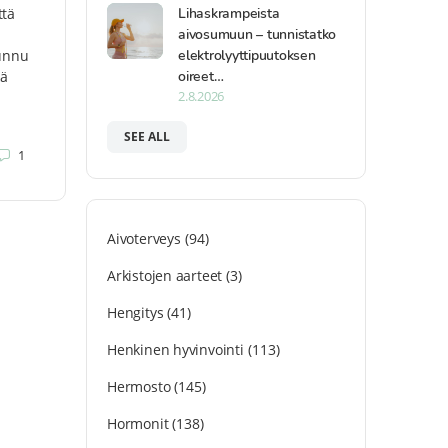
Lihaskrampeista
ttä
aivosumuun – tunnistatko
elektrolyyttipuutoksen
tunnu
oireet…
kä
2.8.2026
SEE ALL
1
Aivoterveys
(94)
Arkistojen aarteet
(3)
Hengitys
(41)
Henkinen hyvinvointi
(113)
Hermosto
(145)
Hormonit
(138)