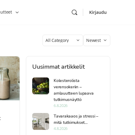
utteet
Kirjaudu
Category
Sort
by
Uusimmat artikkelit
Kolesterolista
verensokeriin –
amlauutteen lupaava
tutkimusnäyttö
6.8.2026
Tavarakaaos ja stressi –
t
mitä tutkimukset…
4.8.2026