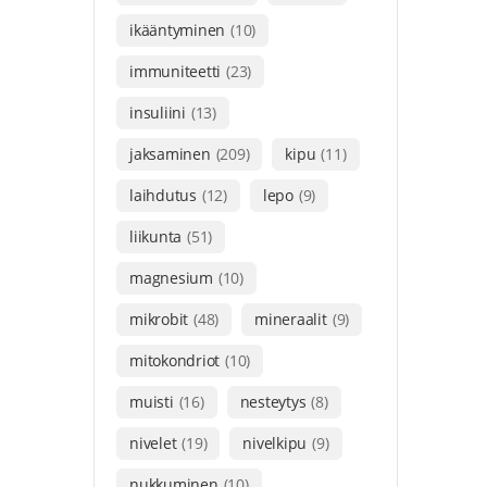
ikääntyminen
(10)
immuniteetti
(23)
insuliini
(13)
jaksaminen
(209)
kipu
(11)
laihdutus
(12)
lepo
(9)
liikunta
(51)
magnesium
(10)
mikrobit
(48)
mineraalit
(9)
mitokondriot
(10)
muisti
(16)
nesteytys
(8)
nivelet
(19)
nivelkipu
(9)
nukkuminen
(10)