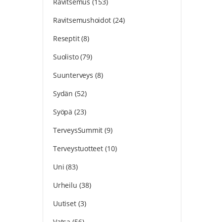
Ravitsemus
(153)
Ravitsemushoidot
(24)
Reseptit
(8)
Suolisto
(79)
Suunterveys
(8)
Sydän
(52)
Syöpä
(23)
TerveysSummit
(9)
Terveystuotteet
(10)
Uni
(83)
Urheilu
(38)
Uutiset
(3)
Vatsa
(56)