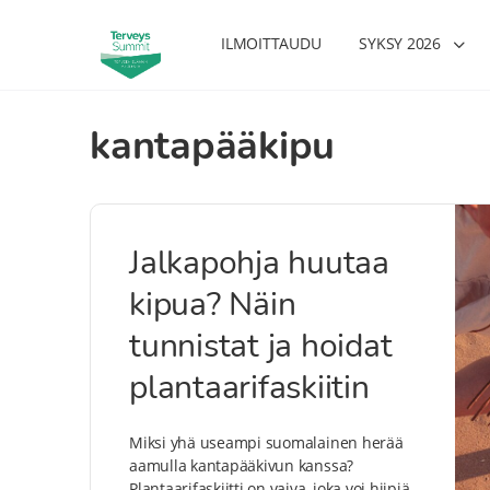
ILMOITTAUDU
SYKSY 2026
kantapääkipu
Jalkapohja huutaa
kipua? Näin
tunnistat ja hoidat
plantaarifaskiitin
Miksi yhä useampi suomalainen herää
aamulla kantapääkivun kanssa?
Plantaarifaskiitti on vaiva, joka voi hiipiä