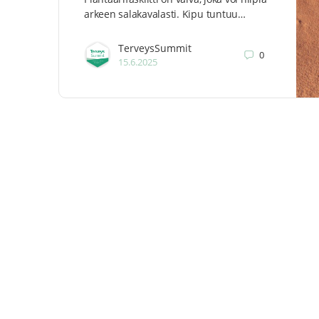
arkeen salakavalasti. Kipu tuntuu…
TerveysSummit
0
15.6.2025