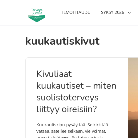
ILMOITTAUDU
SYKSY 2026
kuukautiskivut
Kivuliaat
kuukautiset – miten
suolistoterveys
liittyy oireisiin?
Kuukautiskipu pysäyttää. Se kiristää
vatsaa, säteilee selkään, vie voimat,
unen ja työkyvyn. Se tekee arjesta