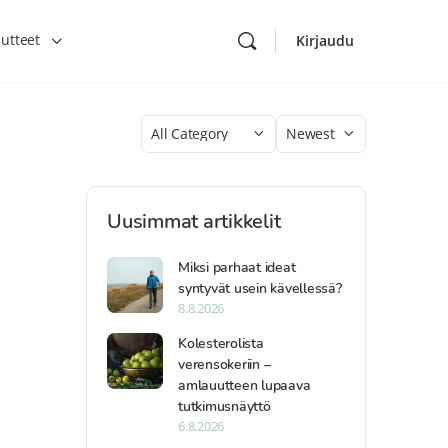
utteet
Kirjaudu
Category
Sort
by
Uusimmat artikkelit
Miksi parhaat ideat
syntyvät usein kävellessä?
8.8.2026
Kolesterolista
verensokeriin –
amlauutteen lupaava
tutkimusnäyttö
6.8.2026