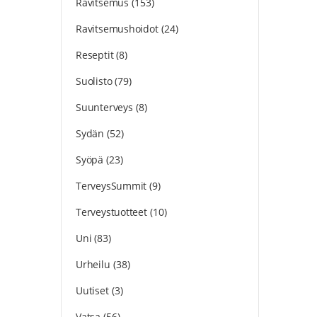
Ravitsemus
(153)
Ravitsemushoidot
(24)
Reseptit
(8)
Suolisto
(79)
Suunterveys
(8)
Sydän
(52)
Syöpä
(23)
TerveysSummit
(9)
Terveystuotteet
(10)
Uni
(83)
Urheilu
(38)
Uutiset
(3)
Vatsa
(56)