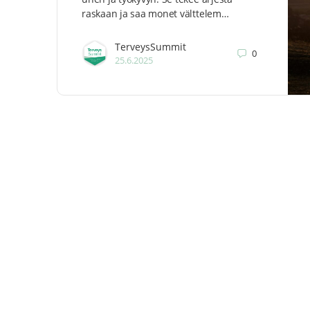
raskaan ja saa monet välttelem…
TerveysSummit
0
25.6.2025