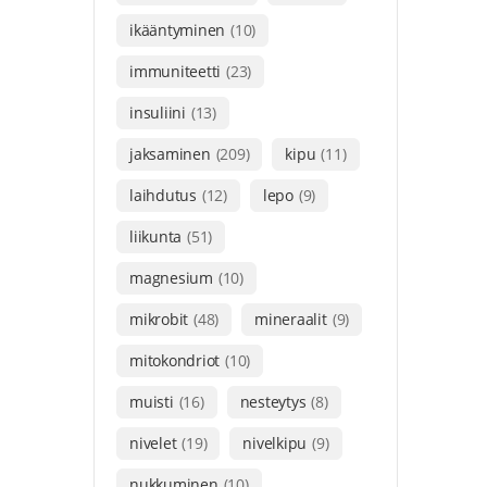
ikääntyminen
(10)
immuniteetti
(23)
insuliini
(13)
jaksaminen
(209)
kipu
(11)
laihdutus
(12)
lepo
(9)
liikunta
(51)
magnesium
(10)
mikrobit
(48)
mineraalit
(9)
mitokondriot
(10)
muisti
(16)
nesteytys
(8)
nivelet
(19)
nivelkipu
(9)
nukkuminen
(10)