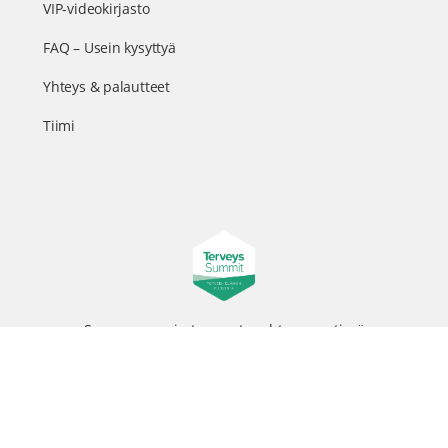
VIP-videokirjasto
FAQ – Usein kysyttyä
Yhteys & palautteet
Tiimi
Suomen suurin terveystapahtuma netissä
© 2026 - TerveysSummit | Biomed Oy
Menu
Tietosuojaseloste
Tilausehdot
Items