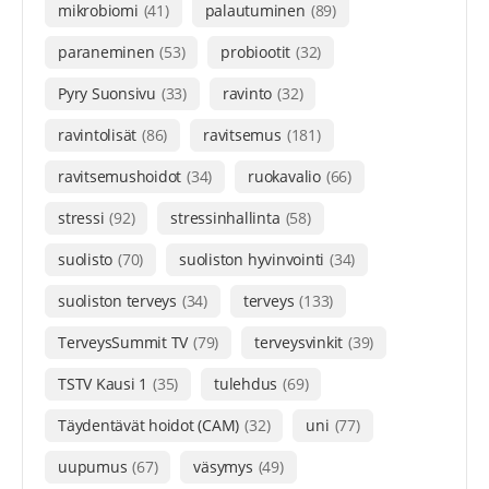
mikrobiomi
(41)
palautuminen
(89)
paraneminen
(53)
probiootit
(32)
Pyry Suonsivu
(33)
ravinto
(32)
ravintolisät
(86)
ravitsemus
(181)
ravitsemushoidot
(34)
ruokavalio
(66)
stressi
(92)
stressinhallinta
(58)
suolisto
(70)
suoliston hyvinvointi
(34)
suoliston terveys
(34)
terveys
(133)
TerveysSummit TV
(79)
terveysvinkit
(39)
TSTV Kausi 1
(35)
tulehdus
(69)
Täydentävät hoidot (CAM)
(32)
uni
(77)
uupumus
(67)
väsymys
(49)