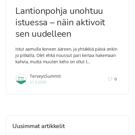
Lantionpohja unohtuu
istuessa – näin aktivoit
sen uudelleen
Istut aamulla koneen ääreen, ja yhtäkkiä päivä onkin
jo pitkällä. Olet ehkä noussut pari kertaa hakemaan
kahvia, mutta muuten keho on ollut t…
TerveysSummit
0
21.5.2026
Uusimmat artikkelit