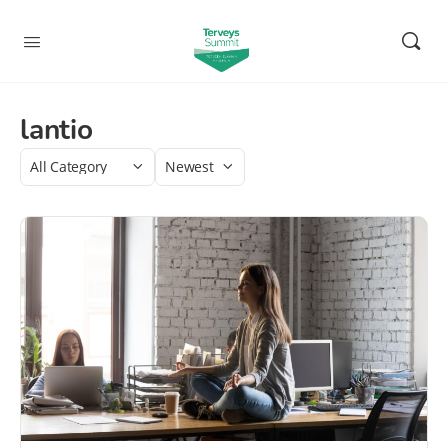
lantio
Category
Sort
by