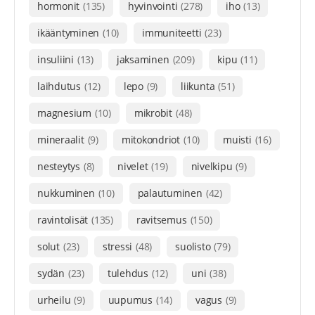
hormonit
(135)
hyvinvointi
(278)
iho
(13)
ikääntyminen
(10)
immuniteetti
(23)
insuliini
(13)
jaksaminen
(209)
kipu
(11)
laihdutus
(12)
lepo
(9)
liikunta
(51)
magnesium
(10)
mikrobit
(48)
mineraalit
(9)
mitokondriot
(10)
muisti
(16)
nesteytys
(8)
nivelet
(19)
nivelkipu
(9)
nukkuminen
(10)
palautuminen
(42)
ravintolisät
(135)
ravitsemus
(150)
solut
(23)
stressi
(48)
suolisto
(79)
sydän
(23)
tulehdus
(12)
uni
(38)
urheilu
(9)
uupumus
(14)
vagus
(9)