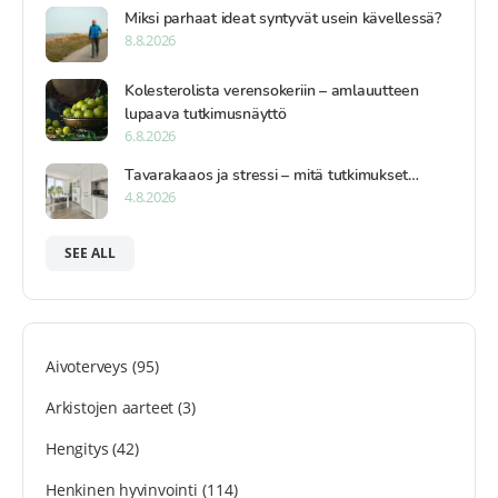
Miksi parhaat ideat syntyvät usein kävellessä?
8.8.2026
Kolesterolista verensokeriin – amlauutteen
lupaava tutkimusnäyttö
6.8.2026
Tavarakaaos ja stressi – mitä tutkimukset…
4.8.2026
SEE ALL
Aivoterveys
(95)
Arkistojen aarteet
(3)
Hengitys
(42)
Henkinen hyvinvointi
(114)