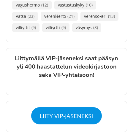
vagushermo
(12)
vastustuskyky
(10)
Vatsa
(23)
verenkierto
(21)
verensokeri
(13)
villiyrtit
(9)
villiyrtti
(9)
väsymys
(8)
Liittymällä VIP-jäseneksi saat pääsyn
yli 400 haastattelun videokirjastoon
sekä VIP-yhteisöön!
LIITY VIP-JÄSENEKSI