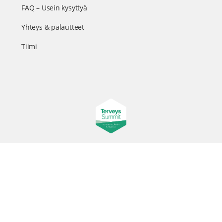
FAQ – Usein kysyttyä
Yhteys & palautteet
Tiimi
Suomen suurin terveystapahtuma netissä
© 2026 - TerveysSummit | Biomed Oy
Menu
Tietosuojaseloste
Tilausehdot
Items
Kurkkaa tapahtuman kulisseihin ja seuraa meitä somessa
@terveyssummit #terveyssummit