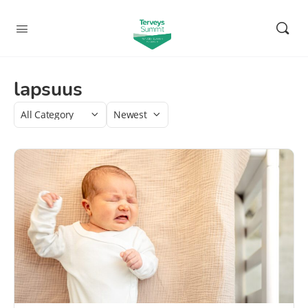
lapsuus
Category
Sort
by