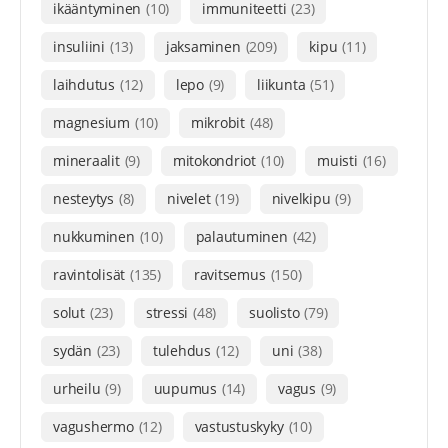
ikääntyminen
(10)
immuniteetti
(23)
insuliini
(13)
jaksaminen
(209)
kipu
(11)
laihdutus
(12)
lepo
(9)
liikunta
(51)
magnesium
(10)
mikrobit
(48)
mineraalit
(9)
mitokondriot
(10)
muisti
(16)
nesteytys
(8)
nivelet
(19)
nivelkipu
(9)
nukkuminen
(10)
palautuminen
(42)
ravintolisät
(135)
ravitsemus
(150)
solut
(23)
stressi
(48)
suolisto
(79)
sydän
(23)
tulehdus
(12)
uni
(38)
urheilu
(9)
uupumus
(14)
vagus
(9)
vagushermo
(12)
vastustuskyky
(10)