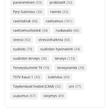
paraneminen
(53)
probiootit
(32)
Pyry Suonsivu
(33)
ravinto
(32)
ravintolisät
(86)
ravitsemus
(181)
ravitsemushoidot
(34)
ruokavalio
(66)
stressi
(92)
stressinhallinta
(58)
suolisto
(70)
suoliston hyvinvointi
(34)
suoliston terveys
(34)
terveys
(133)
TerveysSummit TV
(79)
terveysvinkit
(39)
TSTV Kausi 1
(35)
tulehdus
(69)
Täydentävät hoidot (CAM)
(32)
uni
(77)
uupumus
(67)
väsymys
(49)