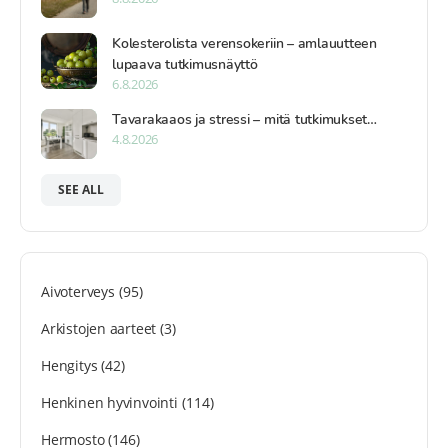
Kolesterolista verensokeriin – amlauutteen
lupaava tutkimusnäyttö
6.8.2026
Tavarakaaos ja stressi – mitä tutkimukset…
4.8.2026
SEE ALL
Aivoterveys
(95)
Arkistojen aarteet
(3)
Hengitys
(42)
Henkinen hyvinvointi
(114)
Hermosto
(146)