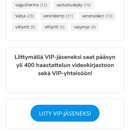
vagushermo
(12)
vastustuskyky
(10)
Vatsa
(23)
verenkierto
(21)
verensokeri
(13)
villiyrtit
(9)
villiyrtti
(9)
väsymys
(8)
Liittymällä VIP-jäseneksi saat pääsyn
yli 400 haastattelun videokirjastoon
sekä VIP-yhteisöön!
LIITY VIP-JÄSENEKSI