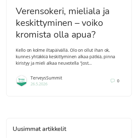
Verensokeri, mieliala ja
keskittyminen – voiko
kromista olla apua?
Kello on kolme iltapäivällä. Olo on ollut ihan ok,
kunnes yhtäkkiä keskittyminen alkaa pätkiä, pinna
kiristyy ja mieli alkaa neuvotella “jost…
TerveysSummit
0
26.5.2026
Uusimmat artikkelit