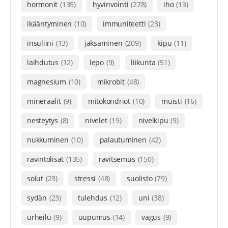
hormonit
(135)
hyvinvointi
(278)
iho
(13)
ikääntyminen
(10)
immuniteetti
(23)
insuliini
(13)
jaksaminen
(209)
kipu
(11)
laihdutus
(12)
lepo
(9)
liikunta
(51)
magnesium
(10)
mikrobit
(48)
mineraalit
(9)
mitokondriot
(10)
muisti
(16)
nesteytys
(8)
nivelet
(19)
nivelkipu
(9)
nukkuminen
(10)
palautuminen
(42)
ravintolisät
(135)
ravitsemus
(150)
solut
(23)
stressi
(48)
suolisto
(79)
sydän
(23)
tulehdus
(12)
uni
(38)
urheilu
(9)
uupumus
(14)
vagus
(9)