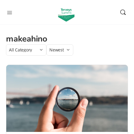
makeahino
Category
Sort
by