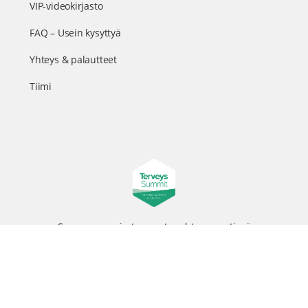
VIP-videokirjasto
FAQ – Usein kysyttyä
Yhteys & palautteet
Tiimi
Suomen suurin terveystapahtuma netissä
© 2026 - TerveysSummit | Biomed Oy
Menu
Tietosuojaseloste
Tilausehdot
Items