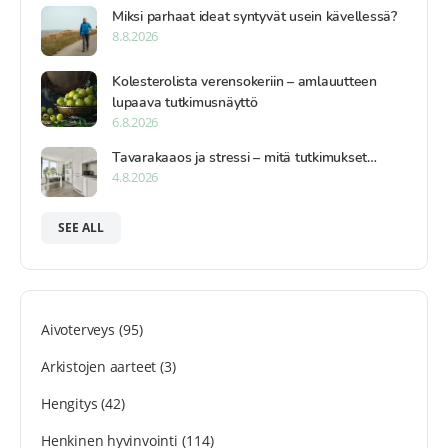
Miksi parhaat ideat syntyvät usein kävellessä?
8.8.2026
Kolesterolista verensokeriin – amlauutteen
lupaava tutkimusnäyttö
6.8.2026
Tavarakaaos ja stressi – mitä tutkimukset…
4.8.2026
SEE ALL
Aivoterveys
(95)
Arkistojen aarteet
(3)
Hengitys
(42)
Henkinen hyvinvointi
(114)