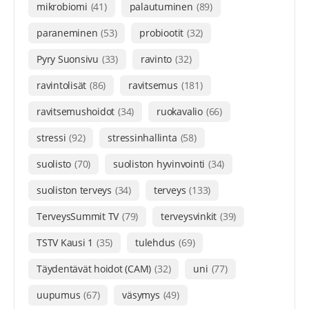
mikrobiomi
(41)
palautuminen
(89)
paraneminen
(53)
probiootit
(32)
Pyry Suonsivu
(33)
ravinto
(32)
ravintolisät
(86)
ravitsemus
(181)
ravitsemushoidot
(34)
ruokavalio
(66)
stressi
(92)
stressinhallinta
(58)
suolisto
(70)
suoliston hyvinvointi
(34)
suoliston terveys
(34)
terveys
(133)
TerveysSummit TV
(79)
terveysvinkit
(39)
TSTV Kausi 1
(35)
tulehdus
(69)
Täydentävät hoidot (CAM)
(32)
uni
(77)
uupumus
(67)
väsymys
(49)