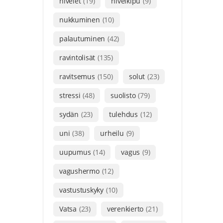
nivelet
(19)
nivelkipu
(9)
nukkuminen
(10)
palautuminen
(42)
ravintolisät
(135)
ravitsemus
(150)
solut
(23)
stressi
(48)
suolisto
(79)
sydän
(23)
tulehdus
(12)
uni
(38)
urheilu
(9)
uupumus
(14)
vagus
(9)
vagushermo
(12)
vastustuskyky
(10)
Vatsa
(23)
verenkierto
(21)