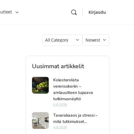
utteet
Kirjaudu
Category
Sort
by
Uusimmat artikkelit
Kolesterolista
verensokeriin –
amlauutteen lupaava
tutkimusnäyttö
6.8.2026
Tavarakaaos ja stressi –
mitä tutkimukset…
4.8.2026