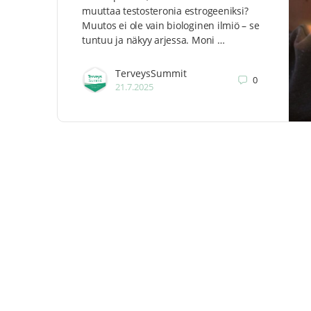
muuttaa testosteronia estrogeeniksi?
Muutos ei ole vain biologinen ilmiö – se
tuntuu ja näkyy arjessa. Moni …
TerveysSummit
0
21.7.2025