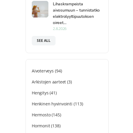
Lihaskrampeista
aivosumuun – tunnistatko
elektrolyyttipuutoksen
oireet…
2.8.2026
SEE ALL
Aivoterveys
(94)
Arkistojen aarteet
(3)
Hengitys
(41)
Henkinen hyvinvointi
(113)
Hermosto
(145)
Hormonit
(138)