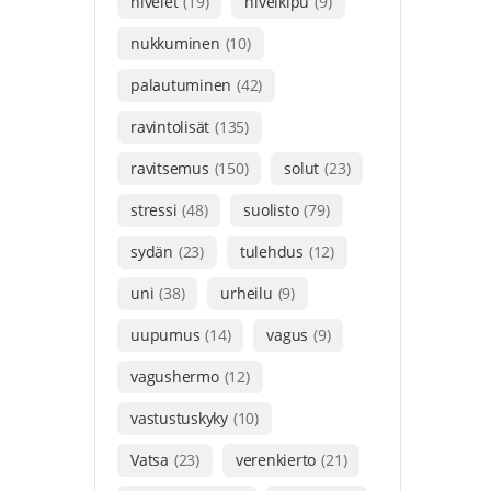
nivelet
(19)
nivelkipu
(9)
nukkuminen
(10)
palautuminen
(42)
ravintolisät
(135)
ravitsemus
(150)
solut
(23)
stressi
(48)
suolisto
(79)
sydän
(23)
tulehdus
(12)
uni
(38)
urheilu
(9)
uupumus
(14)
vagus
(9)
vagushermo
(12)
vastustuskyky
(10)
Vatsa
(23)
verenkierto
(21)