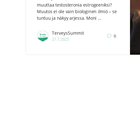
muuttaa testosteronia estrogeeniksi?
Muutos ei ole vain biologinen ilmiö – se
tuntuu ja näkyy arjessa. Moni …
TerveysSummit
0
21.7.2025