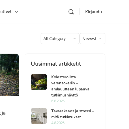
utteet
Kirjaudu
Category
Sort
by
Uusimmat artikkelit
Kolesterolista
verensokeriin –
amlauutteen lupaava
tutkimusnäyttö
6.8.2026
Tavarakaaos ja stressi –
 ja
mitä tutkimukset…
4.8.2026