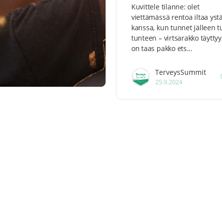
Kuvittele tilanne: olet
viettämässä rentoa iltaa yst
kanssa, kun tunnet jälleen 
tunteen – virtsarakko täyttyy,
on taas pakko ets…
TerveysSummit
25.9.2024