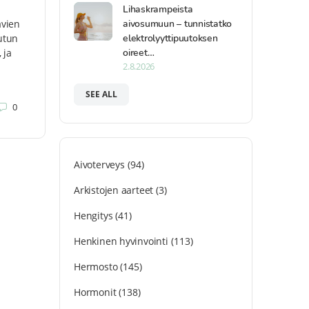
Lihaskrampeista
aivosumuun – tunnistatko
ävien
elektrolyyttipuutoksen
tutun
oireet…
 ja
2.8.2026
SEE ALL
0
Aivoterveys
(94)
Arkistojen aarteet
(3)
Hengitys
(41)
Henkinen hyvinvointi
(113)
Hermosto
(145)
Hormonit
(138)