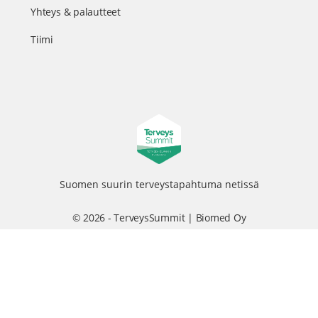
Yhteys & palautteet
Tiimi
Suomen suurin terveystapahtuma netissä
© 2026 - TerveysSummit | Biomed Oy
Menu
Tietosuojaseloste
Tilausehdot
Items
Kurkkaa tapahtuman kulisseihin ja seuraa meitä somessa
@terveyssummit #terveyssummit