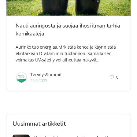
Nauti auringosta ja suojaa ihosi ilman turhia
kemikaaleja
Aurinko tuo energiaa, virkistää kehoa ja käynnistää
elintärkeän D-vitamiinin tuotannon. Samalla sen
voimakas UV-säteily voi aiheuttaa näkyvä…
TerveysSummit
0
25.5.2025
Uusimmat artikkelit