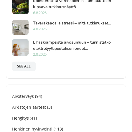
Kolesterolista verensokeriin – amlauutteen
lupaava tutkimusnäyttö
6.8.2026
Tavarakaaos ja stressi – mitä tutkimukset…
4.8.2026
Lihaskrampeista aivosumuun – tunnistatko
elektrolyyttipuutoksen oireet…
2.8.2026
SEE ALL
Aivoterveys
(94)
Arkistojen aarteet
(3)
Hengitys
(41)
Henkinen hyvinvointi
(113)