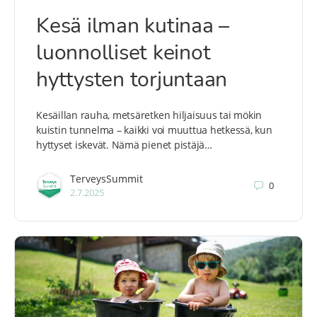
Kesä ilman kutinaa –
luonnolliset keinot
hyttysten torjuntaan
Kesäillan rauha, metsäretken hiljaisuus tai mökin
kuistin tunnelma – kaikki voi muuttua hetkessä, kun
hyttyset iskevät. Nämä pienet pistäjä…
TerveysSummit
0
2.7.2025