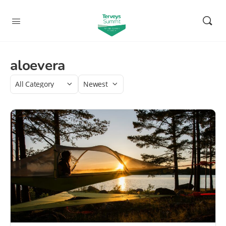
aloevera
Category
Sort
by