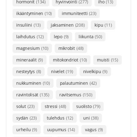
hormonit
(134)
hyvinvointi
(277)
iho
(13)
ikääntyminen
(10)
immuniteetti
(23)
insuliini
(13)
jaksaminen
(208)
kipu
(11)
laihdutus
(12)
lepo
(9)
liikunta
(50)
magnesium
(10)
mikrobit
(48)
mineraalit
(9)
mitokondriot
(10)
muisti
(15)
nesteytys
(8)
nivelet
(19)
nivelkipu
(9)
nukkuminen
(10)
palautuminen
(42)
ravintolisät
(135)
ravitsemus
(150)
solut
(23)
stressi
(48)
suolisto
(79)
sydän
(23)
tulehdus
(12)
uni
(38)
urheilu
(9)
uupumus
(14)
vagus
(9)