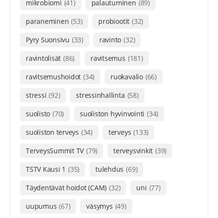
mikrobiomi
(41)
palautuminen
(89)
paraneminen
(53)
probiootit
(32)
Pyry Suonsivu
(33)
ravinto
(32)
ravintolisät
(86)
ravitsemus
(181)
ravitsemushoidot
(34)
ruokavalio
(66)
stressi
(92)
stressinhallinta
(58)
suolisto
(70)
suoliston hyvinvointi
(34)
suoliston terveys
(34)
terveys
(133)
TerveysSummit TV
(79)
terveysvinkit
(39)
TSTV Kausi 1
(35)
tulehdus
(69)
Täydentävät hoidot (CAM)
(32)
uni
(77)
uupumus
(67)
väsymys
(49)