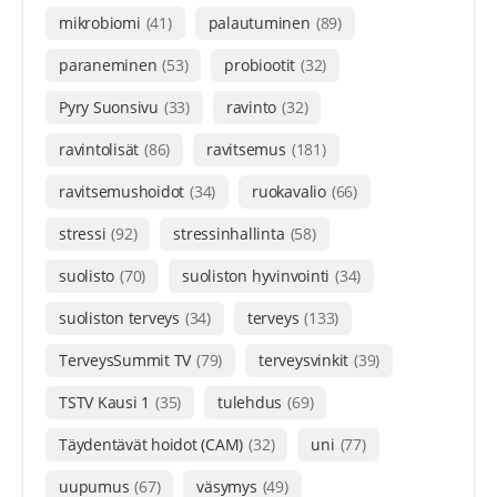
mikrobiomi
(41)
palautuminen
(89)
paraneminen
(53)
probiootit
(32)
Pyry Suonsivu
(33)
ravinto
(32)
ravintolisät
(86)
ravitsemus
(181)
ravitsemushoidot
(34)
ruokavalio
(66)
stressi
(92)
stressinhallinta
(58)
suolisto
(70)
suoliston hyvinvointi
(34)
suoliston terveys
(34)
terveys
(133)
TerveysSummit TV
(79)
terveysvinkit
(39)
TSTV Kausi 1
(35)
tulehdus
(69)
Täydentävät hoidot (CAM)
(32)
uni
(77)
uupumus
(67)
väsymys
(49)