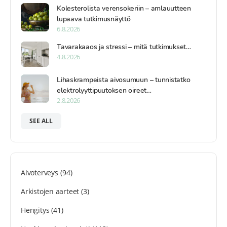
Kolesterolista verensokeriin – amlauutteen
lupaava tutkimusnäyttö
6.8.2026
Tavarakaaos ja stressi – mitä tutkimukset…
4.8.2026
Lihaskrampeista aivosumuun – tunnistatko
elektrolyyttipuutoksen oireet…
2.8.2026
SEE ALL
Aivoterveys
(94)
Arkistojen aarteet
(3)
Hengitys
(41)