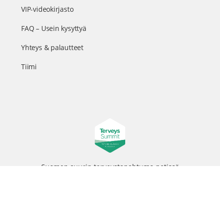
VIP-videokirjasto
FAQ – Usein kysyttyä
Yhteys & palautteet
Tiimi
Suomen suurin terveystapahtuma netissä
© 2026 - TerveysSummit | Biomed Oy
Menu
Tietosuojaseloste
Tilausehdot
Items