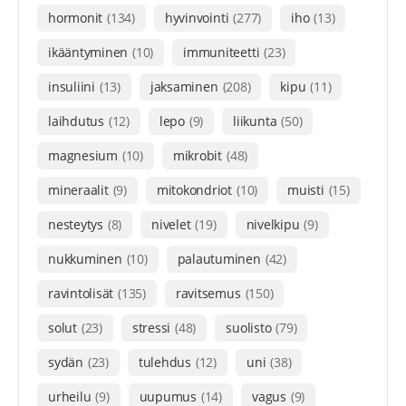
hormonit
(134)
hyvinvointi
(277)
iho
(13)
ikääntyminen
(10)
immuniteetti
(23)
insuliini
(13)
jaksaminen
(208)
kipu
(11)
laihdutus
(12)
lepo
(9)
liikunta
(50)
magnesium
(10)
mikrobit
(48)
mineraalit
(9)
mitokondriot
(10)
muisti
(15)
nesteytys
(8)
nivelet
(19)
nivelkipu
(9)
nukkuminen
(10)
palautuminen
(42)
ravintolisät
(135)
ravitsemus
(150)
solut
(23)
stressi
(48)
suolisto
(79)
sydän
(23)
tulehdus
(12)
uni
(38)
urheilu
(9)
uupumus
(14)
vagus
(9)