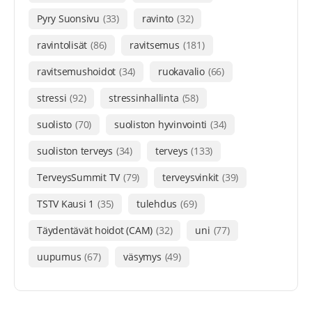
Pyry Suonsivu
(33)
ravinto
(32)
ravintolisät
(86)
ravitsemus
(181)
ravitsemushoidot
(34)
ruokavalio
(66)
stressi
(92)
stressinhallinta
(58)
suolisto
(70)
suoliston hyvinvointi
(34)
suoliston terveys
(34)
terveys
(133)
TerveysSummit TV
(79)
terveysvinkit
(39)
TSTV Kausi 1
(35)
tulehdus
(69)
Täydentävät hoidot (CAM)
(32)
uni
(77)
uupumus
(67)
väsymys
(49)