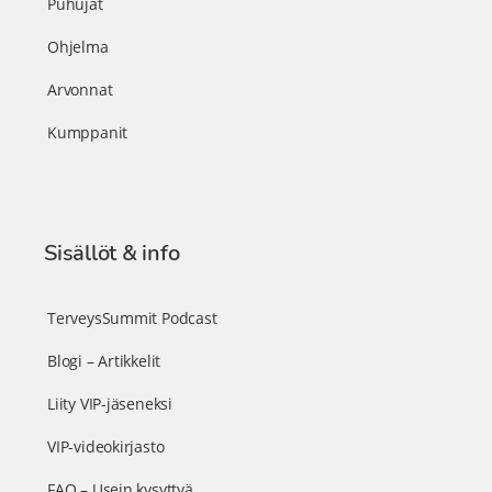
Puhujat
Ohjelma
Arvonnat
Kumppanit
Sisällöt & info
TerveysSummit Podcast
Blogi – Artikkelit
Liity VIP-jäseneksi
VIP-videokirjasto
FAQ – Usein kysyttyä