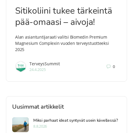
Sitikoliini tukee tärkeintä
pää-omaasi – aivoja!
Alan asiantuntijaraati valitsi Biomedin Premium
Magnesium Complexin vuoden terveystuotteeksi
2025
TerveysSummit
0
24.4.2025
Uusimmat artikkelit
Miksi parhaat ideat syntyvät usein kävellessä?
8.8.2026