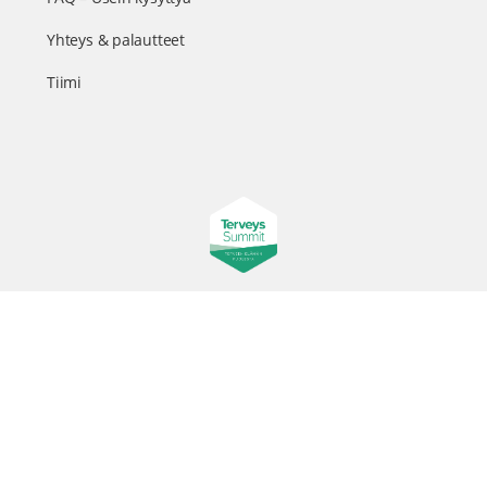
Yhteys & palautteet
Tiimi
Suomen suurin terveystapahtuma netissä
© 2026 - TerveysSummit | Biomed Oy
Menu
Tietosuojaseloste
Tilausehdot
Items
Kurkkaa tapahtuman kulisseihin ja seuraa meitä somessa
@terveyssummit #terveyssummit