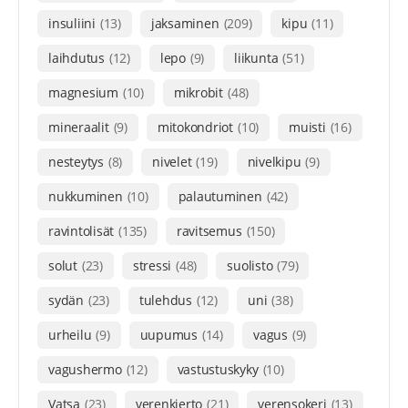
insuliini
(13)
jaksaminen
(209)
kipu
(11)
laihdutus
(12)
lepo
(9)
liikunta
(51)
magnesium
(10)
mikrobit
(48)
mineraalit
(9)
mitokondriot
(10)
muisti
(16)
nesteytys
(8)
nivelet
(19)
nivelkipu
(9)
nukkuminen
(10)
palautuminen
(42)
ravintolisät
(135)
ravitsemus
(150)
solut
(23)
stressi
(48)
suolisto
(79)
sydän
(23)
tulehdus
(12)
uni
(38)
urheilu
(9)
uupumus
(14)
vagus
(9)
vagushermo
(12)
vastustuskyky
(10)
Vatsa
(23)
verenkierto
(21)
verensokeri
(13)