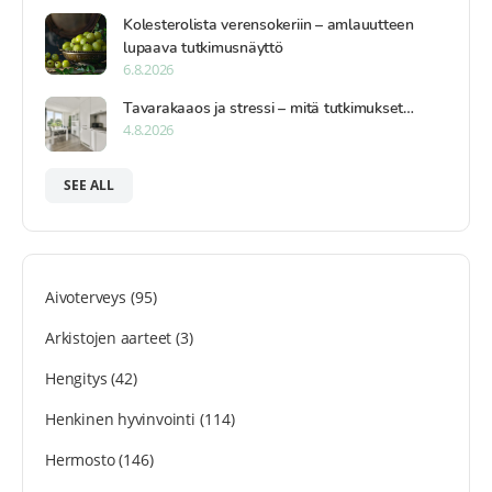
Kolesterolista verensokeriin – amlauutteen
lupaava tutkimusnäyttö
6.8.2026
Tavarakaaos ja stressi – mitä tutkimukset…
4.8.2026
SEE ALL
Aivoterveys
(95)
Arkistojen aarteet
(3)
Hengitys
(42)
Henkinen hyvinvointi
(114)
Hermosto
(146)