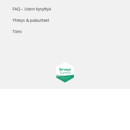
FAQ – Usein kysyttyä
Yhteys & palautteet
Tiimi
Suomen suurin terveystapahtuma netissä
© 2026 - TerveysSummit | Biomed Oy
Menu
Tietosuojaseloste
Tilausehdot
Items
Kurkkaa tapahtuman kulisseihin ja seuraa meitä somessa