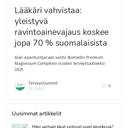
Lääkäri vahvistaa:
yleistyvä
ravintoainevajaus koskee
jopa 70 % suomalaisista
Alan asiantuntijaraati valitsi Biomedin Premium
Magnesium Complexin vuoden terveystuotteeksi
2025
TerveysSummit
0
27.3.2025
Uusimmat artikkelit
Miksi parhaat ideat syntyvät usein kävellessä?