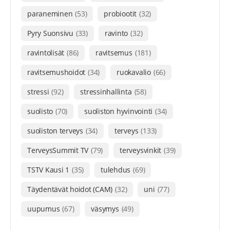
paraneminen
(53)
probiootit
(32)
Pyry Suonsivu
(33)
ravinto
(32)
ravintolisät
(86)
ravitsemus
(181)
ravitsemushoidot
(34)
ruokavalio
(66)
stressi
(92)
stressinhallinta
(58)
suolisto
(70)
suoliston hyvinvointi
(34)
suoliston terveys
(34)
terveys
(133)
TerveysSummit TV
(79)
terveysvinkit
(39)
TSTV Kausi 1
(35)
tulehdus
(69)
Täydentävät hoidot (CAM)
(32)
uni
(77)
uupumus
(67)
väsymys
(49)