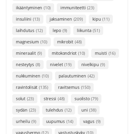
ikääntyminen
(10)
immuniteetti
(23)
insuliini
(13)
jaksaminen
(209)
kipu
(11)
laihdutus
(12)
lepo
(9)
liikunta
(51)
magnesium
(10)
mikrobit
(48)
mineraalit
(9)
mitokondriot
(10)
muisti
(16)
nesteytys
(8)
nivelet
(19)
nivelkipu
(9)
nukkuminen
(10)
palautuminen
(42)
ravintolisät
(135)
ravitsemus
(150)
solut
(23)
stressi
(48)
suolisto
(79)
sydän
(23)
tulehdus
(12)
uni
(38)
urheilu
(9)
uupumus
(14)
vagus
(9)
vagushermo
(12)
vastustuskyky
(10)