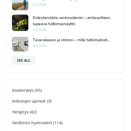
8.8.2026
Kolesterolista verensokeriin – amlauutteen
lupaava tutkimusnäyttö
6.8.2026
Tavarakaaos ja stressi – mitä tutkimukset…
4.8.2026
SEE ALL
Aivoterveys
(95)
Arkistojen aarteet
(3)
Hengitys
(42)
Henkinen hyvinvointi
(114)