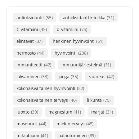
antioksidantit
(55)
antioksidanttiklinikka
(31)
C-vitamiini
(35)
d-vitamiini
(75)
elintavat
(37)
henkinen hyvinvointi
(51)
hermosto
(44)
hyvinvointi
(208)
immuniteetti
(42)
immuunijärjestelmä
(31)
jaksaminen
(33)
jooga
(35)
kauneus
(42)
kokonaisvaltainen hyvinvointi
(52)
kokonaisvaltainen terveys
(40)
liikunta
(75)
luonto
(39)
magnesium
(41)
marjat
(31)
masennus
(44)
mielenterveys
(45)
mikrobiomi
(41)
palautuminen
(89)