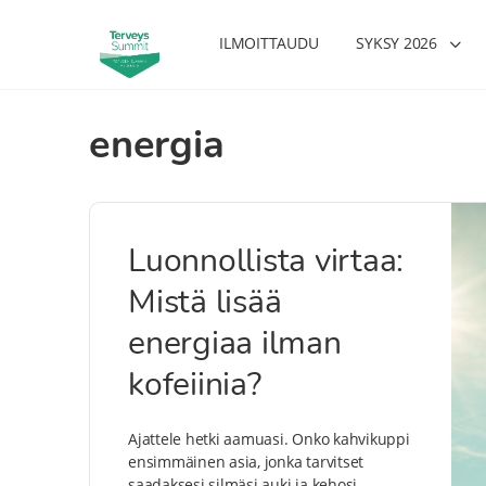
ILMOITTAUDU
SYKSY 2026
energia
Luonnollista virtaa:
Mistä lisää
energiaa ilman
kofeiinia?
Ajattele hetki aamuasi. Onko kahvikuppi
ensimmäinen asia, jonka tarvitset
saadaksesi silmäsi auki ja kehosi