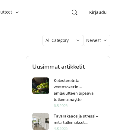
utteet
Kirjaudu
Category
Sort
by
Uusimmat artikkelit
Kolesterolista
verensokeriin –
amlauutteen lupaava
tutkimusnäyttö
6.8.2026
Tavarakaaos ja stressi –
mitä tutkimukset…
4.8.2026