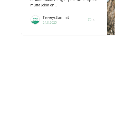
mutta jokin on…
TerveysSummit
0
24.8.2025