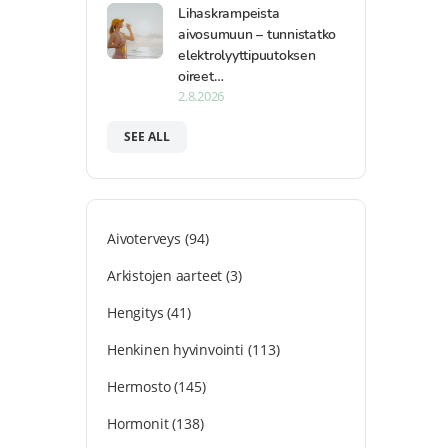
Lihaskrampeista
aivosumuun – tunnistatko
elektrolyyttipuutoksen
oireet…
2.8.2026
SEE ALL
Aivoterveys
(94)
Arkistojen aarteet
(3)
Hengitys
(41)
Henkinen hyvinvointi
(113)
Hermosto
(145)
Hormonit
(138)