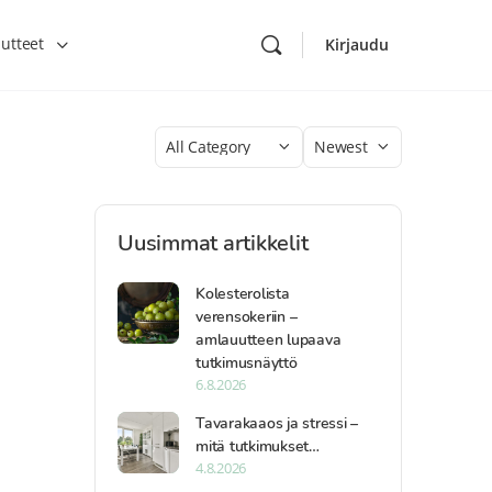
utteet
Kirjaudu
Category
Sort
by
Uusimmat artikkelit
Kolesterolista
verensokeriin –
amlauutteen lupaava
tutkimusnäyttö
6.8.2026
Tavarakaaos ja stressi –
mitä tutkimukset…
4.8.2026