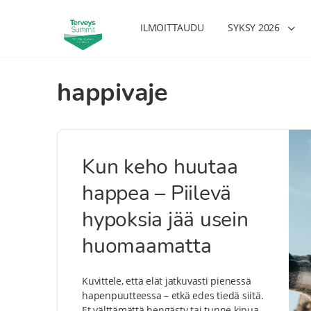
ILMOITTAUDU
SYKSY 2026
happivaje
Kun keho huutaa
happea – Piilevä
hypoksia jää usein
huomaamatta
Kuvittele, että elät jatkuvasti pienessä
hapenpuutteessa – etkä edes tiedä siitä.
Et välttämättä hengästy tai tunne kipua,