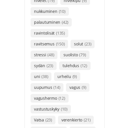
nivelet
(19)
nivelkipu
(9)
nukkuminen
(10)
palautuminen
(42)
ravintolisät
(135)
ravitsemus
(150)
solut
(23)
stressi
(48)
suolisto
(79)
sydän
(23)
tulehdus
(12)
uni
(38)
urheilu
(9)
uupumus
(14)
vagus
(9)
vagushermo
(12)
vastustuskyky
(10)
Vatsa
(23)
verenkierto
(21)