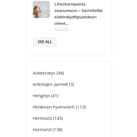
Lihaskrampeista
aivosumuun – tunnistatko
elektrolyyttipuutoksen
oireet…
2.8.2026
SEE ALL
Aivoterveys
(94)
Arkistojen aarteet
(3)
Hengitys
(41)
Henkinen hyvinvointi
(113)
Hermosto
(145)
Hormonit
(138)