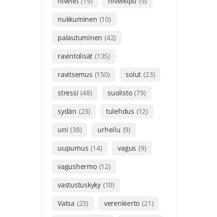
nivelet
(19)
nivelkipu
(9)
nukkuminen
(10)
palautuminen
(42)
ravintolisät
(135)
ravitsemus
(150)
solut
(23)
stressi
(48)
suolisto
(79)
sydän
(23)
tulehdus
(12)
uni
(38)
urheilu
(9)
uupumus
(14)
vagus
(9)
vagushermo
(12)
vastustuskyky
(10)
Vatsa
(23)
verenkierto
(21)