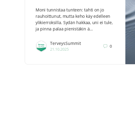
Moni tunnistaa tunteen: tahti on jo
rauhoittunut, mutta keho käy edelleen
ylikierroksilla. Sydän hakkaa, uni ei tule,
ja pinna palaa pienistäkin ä…
TerveysSummit
0
21.10.2025