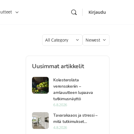
utteet
Kirjaudu
Category
Sort
by
Uusimmat artikkelit
Kolesterolista
verensokeriin –
amlauutteen lupaava
tutkimusnäyttö
6.8.2026
Tavarakaaos ja stressi –
mitä tutkimukset…
4.8.2026