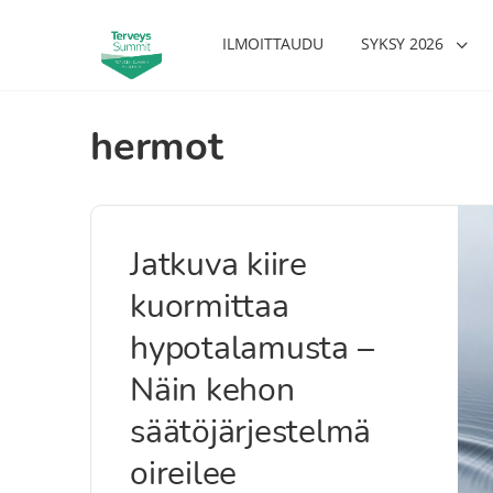
ILMOITTAUDU
SYKSY 2026
hermot
Jatkuva kiire
kuormittaa
hypotalamusta –
Näin kehon
säätöjärjestelmä
oireilee