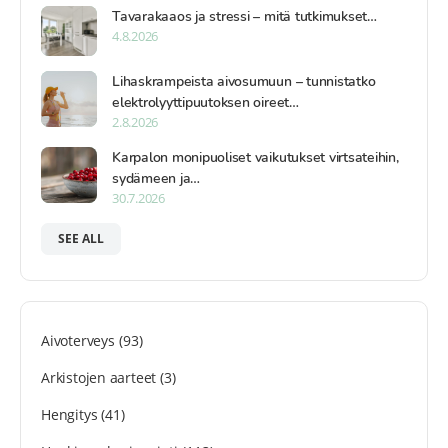
Tavarakaaos ja stressi – mitä tutkimukset…
4.8.2026
Lihaskrampeista aivosumuun – tunnistatko
elektrolyyttipuutoksen oireet…
2.8.2026
Karpalon monipuoliset vaikutukset virtsateihin,
sydämeen ja…
30.7.2026
SEE ALL
Aivoterveys
(93)
Arkistojen aarteet
(3)
Hengitys
(41)