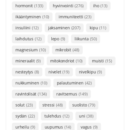
hormonit
(133)
hyvinvointi
(276)
iho
(13)
ikääntyminen
(10)
immuniteetti
(23)
insuliini
(12)
jaksaminen
(207)
kipu
(11)
laihdutus
(12)
lepo
(9)
liikunta
(50)
magnesium
(10)
mikrobit
(48)
mineraalit
(9)
mitokondriot
(10)
muisti
(15)
nesteytys
(8)
nivelet
(19)
nivelkipu
(9)
nukkuminen
(10)
palautuminen
(42)
ravintolisät
(134)
ravitsemus
(149)
solut
(23)
stressi
(48)
suolisto
(79)
sydän
(22)
tulehdus
(12)
uni
(38)
urheilu
(9)
uupumus
(14)
vagus
(9)