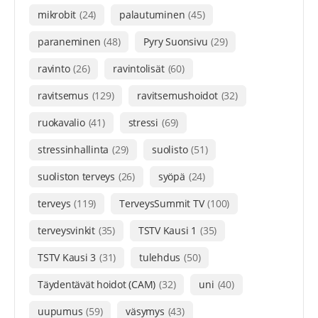
mikrobit
(24)
palautuminen
(45)
paraneminen
(48)
Pyry Suonsivu
(29)
ravinto
(26)
ravintolisät
(60)
ravitsemus
(129)
ravitsemushoidot
(32)
ruokavalio
(41)
stressi
(69)
stressinhallinta
(29)
suolisto
(51)
suoliston terveys
(26)
syöpä
(24)
terveys
(119)
TerveysSummit TV
(100)
terveysvinkit
(35)
TSTV Kausi 1
(35)
TSTV Kausi 3
(31)
tulehdus
(50)
Täydentävät hoidot (CAM)
(32)
uni
(40)
uupumus
(59)
väsymys
(43)