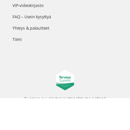
VIP-videokirjasto
FAQ – Usein kysyttyä
Yhteys & palautteet
Tiimi
Suomen suurin terveystapahtuma netissä
© 2026 - TerveysSummit | Biomed Oy
Menu
Tietosuojaseloste
Tilausehdot
Items