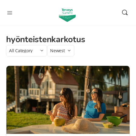
hyönteistenkarkotus
Category
Sort
by