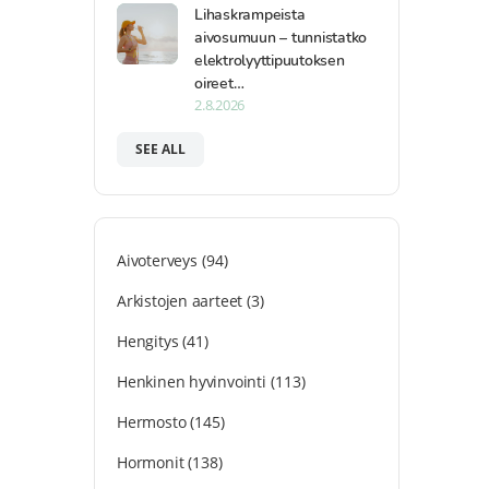
Lihaskrampeista
aivosumuun – tunnistatko
elektrolyyttipuutoksen
oireet…
2.8.2026
SEE ALL
Aivoterveys
(94)
Arkistojen aarteet
(3)
Hengitys
(41)
Henkinen hyvinvointi
(113)
Hermosto
(145)
Hormonit
(138)