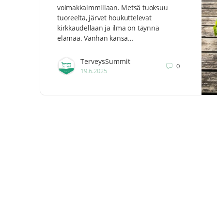
voimakkaimmillaan. Metsä tuoksuu
tuoreelta, järvet houkuttelevat
kirkkaudellaan ja ilma on täynnä
elämää. Vanhan kansa…
TerveysSummit
0
19.6.2025