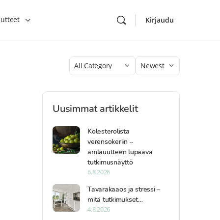
utteet
Kirjaudu
Category
Sort
by
Uusimmat artikkelit
Kolesterolista
verensokeriin –
amlauutteen lupaava
tutkimusnäyttö
6.8.2026
Tavarakaaos ja stressi –
mitä tutkimukset…
4.8.2026