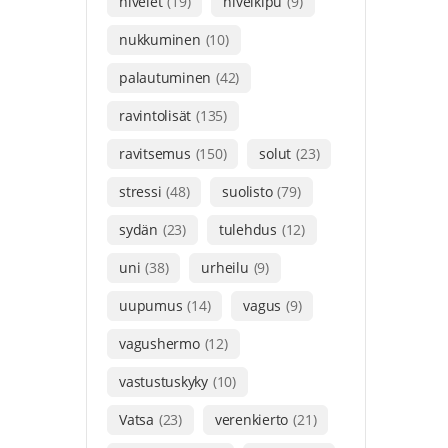
nivelet
(19)
nivelkipu
(9)
nukkuminen
(10)
palautuminen
(42)
ravintolisät
(135)
ravitsemus
(150)
solut
(23)
stressi
(48)
suolisto
(79)
sydän
(23)
tulehdus
(12)
uni
(38)
urheilu
(9)
uupumus
(14)
vagus
(9)
vagushermo
(12)
vastustuskyky
(10)
Vatsa
(23)
verenkierto
(21)