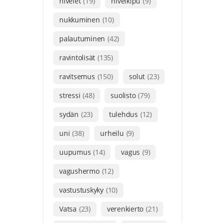
nivelet
(19)
nivelkipu
(9)
nukkuminen
(10)
palautuminen
(42)
ravintolisät
(135)
ravitsemus
(150)
solut
(23)
stressi
(48)
suolisto
(79)
sydän
(23)
tulehdus
(12)
uni
(38)
urheilu
(9)
uupumus
(14)
vagus
(9)
vagushermo
(12)
vastustuskyky
(10)
Vatsa
(23)
verenkierto
(21)