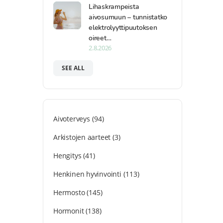
Lihaskrampeista
aivosumuun – tunnistatko
elektrolyyttipuutoksen
oireet…
2.8.2026
SEE ALL
Aivoterveys
(94)
Arkistojen aarteet
(3)
Hengitys
(41)
Henkinen hyvinvointi
(113)
Hermosto
(145)
Hormonit
(138)