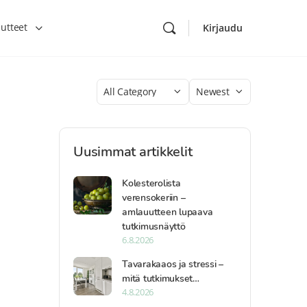
utteet
Kirjaudu
Category
Sort
by
Uusimmat artikkelit
Kolesterolista
verensokeriin –
amlauutteen lupaava
tutkimusnäyttö
6.8.2026
Tavarakaaos ja stressi –
mitä tutkimukset…
4.8.2026