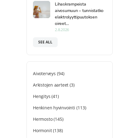
Lihaskrampeista
aivosumuun – tunnistatko
elektrolyyttipuutoksen
oireet…
2.8.2026
SEE ALL
Aivoterveys
(94)
Arkistojen aarteet
(3)
Hengitys
(41)
Henkinen hyvinvointi
(113)
Hermosto
(145)
Hormonit
(138)