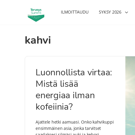
ILMOITTAUDU
SYKSY 2026
kahvi
Luonnollista virtaa:
Mistä lisää
energiaa ilman
kofeiinia?
Ajattele hetki aamuasi. Onko kahvikuppi
ensimmäinen asia, jonka tarvitset
saadaksesi silmäsi auki ja kehosi