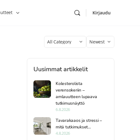
utteet
Kirjaudu
Category
Sort
by
Uusimmat artikkelit
Kolesterolista
verensokeriin –
amlauutteen lupaava
tutkimusnäyttö
6.8.2026
Tavarakaaos ja stressi –
mitä tutkimukset…
4.8.2026