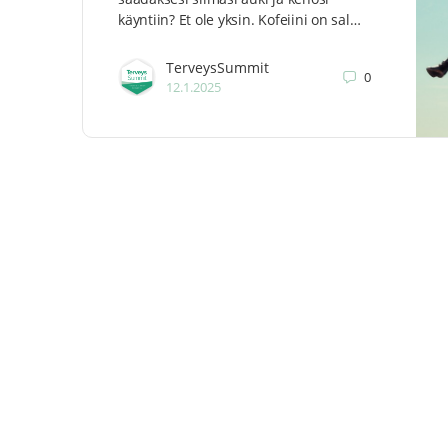
käyntiin? Et ole yksin. Kofeiini on sal…
TerveysSummit
0
12.1.2025