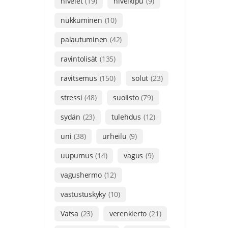
nivelet
(19)
nivelkipu
(9)
nukkuminen
(10)
palautuminen
(42)
ravintolisät
(135)
ravitsemus
(150)
solut
(23)
stressi
(48)
suolisto
(79)
sydän
(23)
tulehdus
(12)
uni
(38)
urheilu
(9)
uupumus
(14)
vagus
(9)
vagushermo
(12)
vastustuskyky
(10)
Vatsa
(23)
verenkierto
(21)