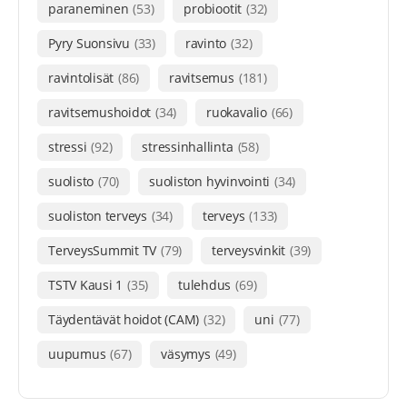
paraneminen
(53)
probiootit
(32)
Pyry Suonsivu
(33)
ravinto
(32)
ravintolisät
(86)
ravitsemus
(181)
ravitsemushoidot
(34)
ruokavalio
(66)
stressi
(92)
stressinhallinta
(58)
suolisto
(70)
suoliston hyvinvointi
(34)
suoliston terveys
(34)
terveys
(133)
TerveysSummit TV
(79)
terveysvinkit
(39)
TSTV Kausi 1
(35)
tulehdus
(69)
Täydentävät hoidot (CAM)
(32)
uni
(77)
uupumus
(67)
väsymys
(49)