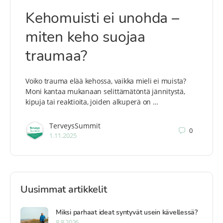
Kehomuisti ei unohda –
miten keho suojaa
traumaa?
Voiko trauma elää kehossa, vaikka mieli ei muista?
Moni kantaa mukanaan selittämätöntä jännitystä,
kipuja tai reaktioita, joiden alkuperä on …
TerveysSummit
0
1.11.2025
Uusimmat artikkelit
Miksi parhaat ideat syntyvät usein kävellessä?
8.8.2026