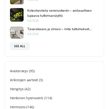
Kolesterolista verensokeriin – amlauutteen
lupaava tutkimusnäyttö
6.8.2026
Tavarakaaos ja stressi – mitä tutkimukset…
4.8.2026
SEE ALL
Aivoterveys
(95)
Arkistojen aarteet
(3)
Hengitys
(42)
Henkinen hyvinvointi
(114)
Hermosto
(146)