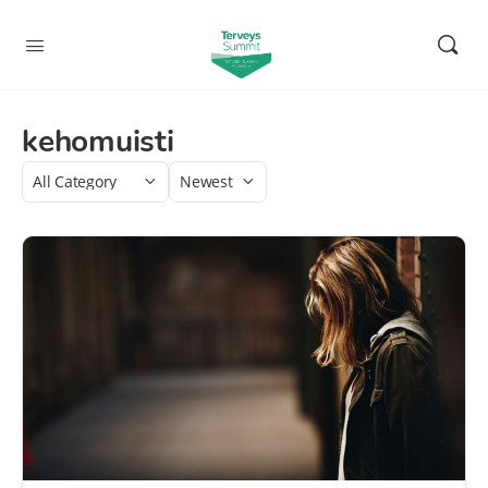
kehomuisti
Category
Sort
by