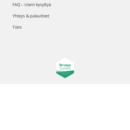
FAQ – Usein kysyttyä
Yhteys & palautteet
Tiimi
Suomen suurin terveystapahtuma netissä
© 2026 - TerveysSummit | Biomed Oy
Menu
Tietosuojaseloste
Tilausehdot
Items
Kurkkaa tapahtuman kulisseihin ja seuraa meitä somessa
@terveyssummit #terveyssummit