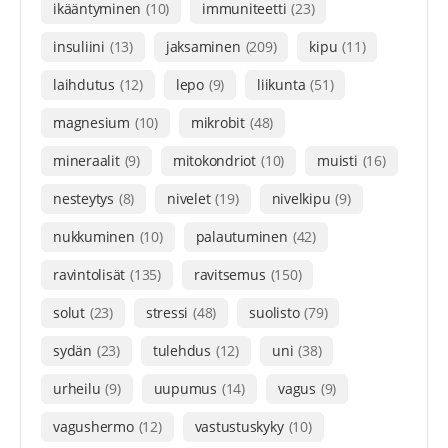
ikääntyminen
(10)
immuniteetti
(23)
insuliini
(13)
jaksaminen
(209)
kipu
(11)
laihdutus
(12)
lepo
(9)
liikunta
(51)
magnesium
(10)
mikrobit
(48)
mineraalit
(9)
mitokondriot
(10)
muisti
(16)
nesteytys
(8)
nivelet
(19)
nivelkipu
(9)
nukkuminen
(10)
palautuminen
(42)
ravintolisät
(135)
ravitsemus
(150)
solut
(23)
stressi
(48)
suolisto
(79)
sydän
(23)
tulehdus
(12)
uni
(38)
urheilu
(9)
uupumus
(14)
vagus
(9)
vagushermo
(12)
vastustuskyky
(10)