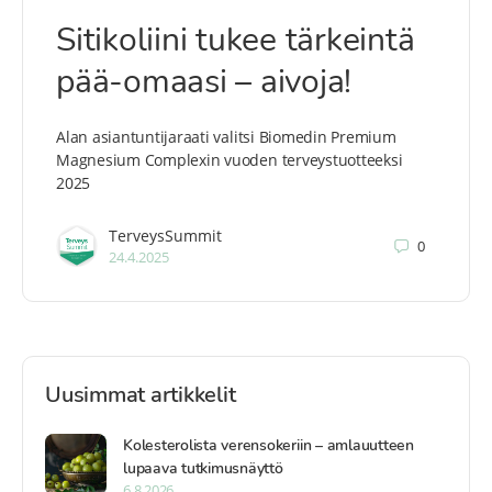
Sitikoliini tukee tärkeintä
pää-omaasi – aivoja!
Alan asiantuntijaraati valitsi Biomedin Premium
Magnesium Complexin vuoden terveystuotteeksi
2025
TerveysSummit
0
24.4.2025
Uusimmat artikkelit
Kolesterolista verensokeriin – amlauutteen
lupaava tutkimusnäyttö
6.8.2026