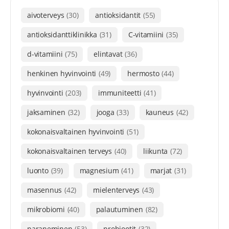
aivoterveys
(30)
antioksidantit
(55)
antioksidanttiklinikka
(31)
C-vitamiini
(35)
d-vitamiini
(75)
elintavat
(36)
henkinen hyvinvointi
(49)
hermosto
(44)
hyvinvointi
(203)
immuniteetti
(41)
jaksaminen
(32)
jooga
(33)
kauneus
(42)
kokonaisvaltainen hyvinvointi
(51)
kokonaisvaltainen terveys
(40)
liikunta
(72)
luonto
(39)
magnesium
(41)
marjat
(31)
masennus
(42)
mielenterveys
(43)
mikrobiomi
(40)
palautuminen
(82)
paraneminen
(53)
probiootit
(32)