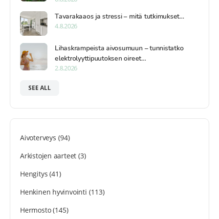
Tavarakaaos ja stressi – mitä tutkimukset…
4.8.2026
Lihaskrampeista aivosumuun – tunnistatko
elektrolyyttipuutoksen oireet…
2.8.2026
SEE ALL
Aivoterveys
(94)
Arkistojen aarteet
(3)
Hengitys
(41)
Henkinen hyvinvointi
(113)
Hermosto
(145)