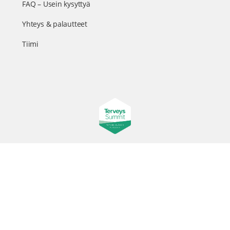
FAQ – Usein kysyttyä
Yhteys & palautteet
Tiimi
Suomen suurin terveystapahtuma netissä
© 2026 - TerveysSummit | Biomed Oy
Menu
Tietosuojaseloste
Tilausehdot
Items
Kurkkaa tapahtuman kulisseihin ja seuraa meitä somessa
@terveyssummit #terveyssummit