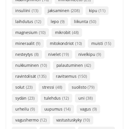
insuliini
(13)
jaksaminen
(208)
kipu
(11)
laihdutus
(12)
lepo
(9)
liikunta
(50)
magnesium
(10)
mikrobit
(48)
mineraalit
(9)
mitokondriot
(10)
muisti
(15)
nesteytys
(8)
nivelet
(19)
nivelkipu
(9)
nukkuminen
(10)
palautuminen
(42)
ravintolisät
(135)
ravitsemus
(150)
solut
(23)
stressi
(48)
suolisto
(79)
sydän
(23)
tulehdus
(12)
uni
(38)
urheilu
(9)
uupumus
(14)
vagus
(9)
vagushermo
(12)
vastustuskyky
(10)