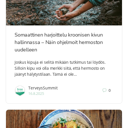
Somaattinen harjoittelu kroonisen kivun
hallinnassa – Näin ohjelmoit hermoston
uudelleen
Joskus kipuja ei selitä mikään tutkimus tai löydös.
Silloin kipu voi olla merkki siitä, että hermosto on
jäänyt hälytystilaan. Tämä ei ole…
TerveysSummit
0
16.8.2025