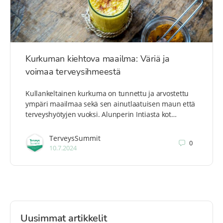
Kurkuman kiehtova maailma: Väriä ja
voimaa terveysihmeestä
Kullankeltainen kurkuma on tunnettu ja arvostettu
ympäri maailmaa sekä sen ainutlaatuisen maun että
terveyshyötyjen vuoksi. Alunperin Intiasta kot…
TerveysSummit
0
10.7.2024
Uusimmat artikkelit