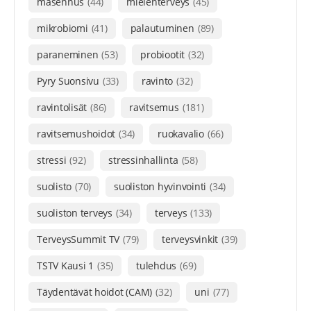
masennus
(44)
mielenterveys
(45)
mikrobiomi
(41)
palautuminen
(89)
paraneminen
(53)
probiootit
(32)
Pyry Suonsivu
(33)
ravinto
(32)
ravintolisät
(86)
ravitsemus
(181)
ravitsemushoidot
(34)
ruokavalio
(66)
stressi
(92)
stressinhallinta
(58)
suolisto
(70)
suoliston hyvinvointi
(34)
suoliston terveys
(34)
terveys
(133)
TerveysSummit TV
(79)
terveysvinkit
(39)
TSTV Kausi 1
(35)
tulehdus
(69)
Täydentävät hoidot (CAM)
(32)
uni
(77)