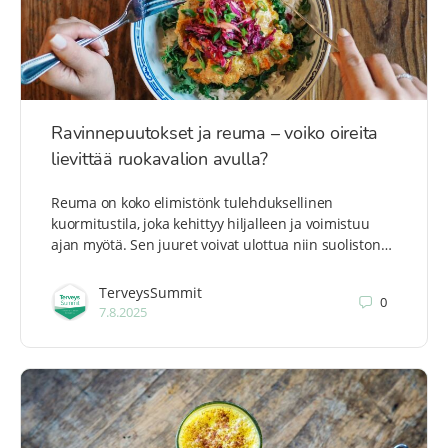
Ravinnepuutokset ja reuma – voiko oireita
lievittää ruokavalion avulla?
Reuma on koko elimistönk tulehduksellinen
kuormitustila, joka kehittyy hiljalleen ja voimistuu
ajan myötä. Sen juuret voivat ulottua niin suoliston…
TerveysSummit
0
7.8.2025