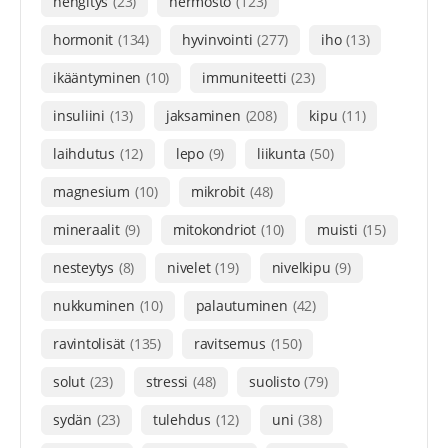
hengitys
(23)
hermosto
(123)
hormonit
(134)
hyvinvointi
(277)
iho
(13)
ikääntyminen
(10)
immuniteetti
(23)
insuliini
(13)
jaksaminen
(208)
kipu
(11)
laihdutus
(12)
lepo
(9)
liikunta
(50)
magnesium
(10)
mikrobit
(48)
mineraalit
(9)
mitokondriot
(10)
muisti
(15)
nesteytys
(8)
nivelet
(19)
nivelkipu
(9)
nukkuminen
(10)
palautuminen
(42)
ravintolisät
(135)
ravitsemus
(150)
solut
(23)
stressi
(48)
suolisto
(79)
sydän
(23)
tulehdus
(12)
uni
(38)