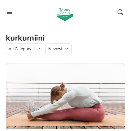
kurkumiini
Category
Sort
by