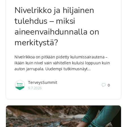
Nivelrikko ja hiljainen
tulehdus – miksi
aineenvaihdunnalla on
merkitystä?
Nivelrikkoa on pitkään pidetty kulumissairautena –
ikään kuin nivel vain vähitellen kuluisi loppuun kuin
auton jarrupala. Uudempi tutkimusnäyt…
TerveysSummit
0
9.7.2026