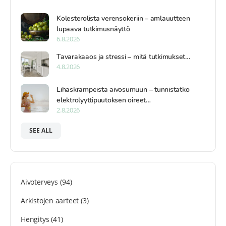
Kolesterolista verensokeriin – amlauutteen
lupaava tutkimusnäyttö
6.8.2026
Tavarakaaos ja stressi – mitä tutkimukset…
4.8.2026
Lihaskrampeista aivosumuun – tunnistatko
elektrolyyttipuutoksen oireet…
2.8.2026
SEE ALL
Aivoterveys
(94)
Arkistojen aarteet
(3)
Hengitys
(41)