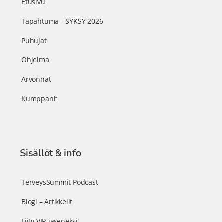
Etusivu
Tapahtuma – SYKSY 2026
Puhujat
Ohjelma
Arvonnat
Kumppanit
Sisällöt & info
TerveysSummit Podcast
Blogi – Artikkelit
Liity VIP-jäseneksi