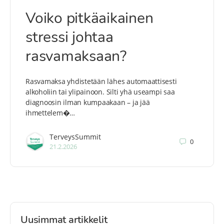
Voiko pitkäaikainen
stressi johtaa
rasvamaksaan?
Rasvamaksa yhdistetään lähes automaattisesti
alkoholiin tai ylipainoon. Silti yhä useampi saa
diagnoosin ilman kumpaakaan – ja jää
ihmettelem�…
TerveysSummit
0
21.2.2026
Uusimmat artikkelit