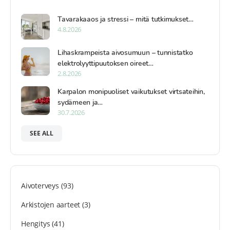
Tavarakaaos ja stressi – mitä tutkimukset…
4.8.2026
Lihaskrampeista aivosumuun – tunnistatko
elektrolyyttipuutoksen oireet…
2.8.2026
Karpalon monipuoliset vaikutukset virtsateihin,
sydämeen ja…
30.7.2026
SEE ALL
Aivoterveys
(93)
Arkistojen aarteet
(3)
Hengitys
(41)