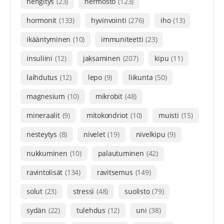
hengitys
(23)
hermosto
(123)
hormonit
(133)
hyvinvointi
(276)
iho
(13)
ikääntyminen
(10)
immuniteetti
(23)
insuliini
(12)
jaksaminen
(207)
kipu
(11)
laihdutus
(12)
lepo
(9)
liikunta
(50)
magnesium
(10)
mikrobit
(48)
mineraalit
(9)
mitokondriot
(10)
muisti
(15)
nesteytys
(8)
nivelet
(19)
nivelkipu
(9)
nukkuminen
(10)
palautuminen
(42)
ravintolisät
(134)
ravitsemus
(149)
solut
(23)
stressi
(48)
suolisto
(79)
sydän
(22)
tulehdus
(12)
uni
(38)