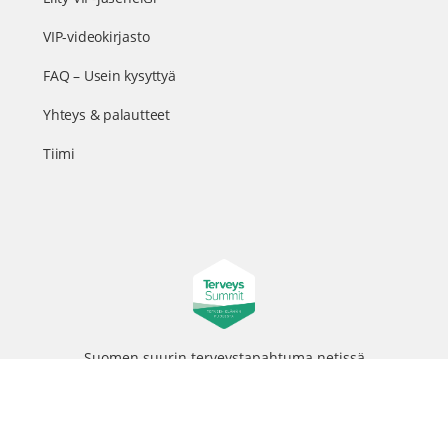
VIP-videokirjasto
FAQ – Usein kysyttyä
Yhteys & palautteet
Tiimi
Suomen suurin terveystapahtuma netissä
© 2026 - TerveysSummit | Biomed Oy
Menu
Tietosuojaseloste
Tilausehdot
Items