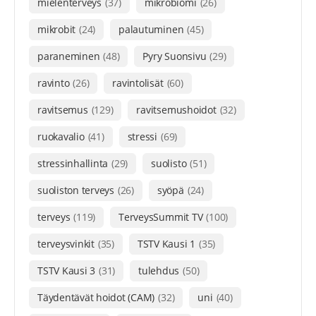
mielenterveys
(37)
mikrobiomi
(26)
mikrobit
(24)
palautuminen
(45)
paraneminen
(48)
Pyry Suonsivu
(29)
ravinto
(26)
ravintolisät
(60)
ravitsemus
(129)
ravitsemushoidot
(32)
ruokavalio
(41)
stressi
(69)
stressinhallinta
(29)
suolisto
(51)
suoliston terveys
(26)
syöpä
(24)
terveys
(119)
TerveysSummit TV
(100)
terveysvinkit
(35)
TSTV Kausi 1
(35)
TSTV Kausi 3
(31)
tulehdus
(50)
Täydentävät hoidot (CAM)
(32)
uni
(40)