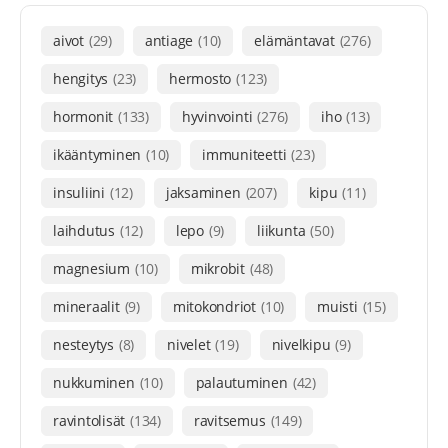
aivot
(29)
antiage
(10)
elämäntavat
(276)
hengitys
(23)
hermosto
(123)
hormonit
(133)
hyvinvointi
(276)
iho
(13)
ikääntyminen
(10)
immuniteetti
(23)
insuliini
(12)
jaksaminen
(207)
kipu
(11)
laihdutus
(12)
lepo
(9)
liikunta
(50)
magnesium
(10)
mikrobit
(48)
mineraalit
(9)
mitokondriot
(10)
muisti
(15)
nesteytys
(8)
nivelet
(19)
nivelkipu
(9)
nukkuminen
(10)
palautuminen
(42)
ravintolisät
(134)
ravitsemus
(149)