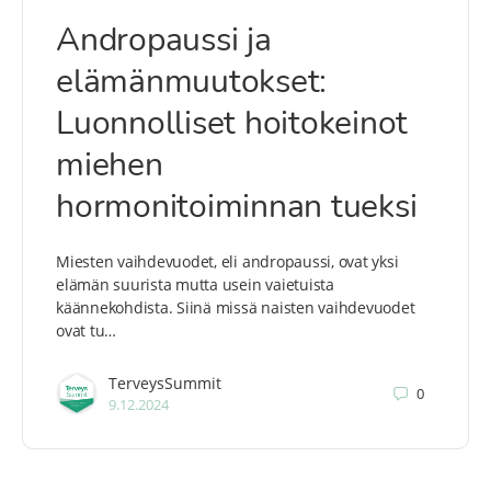
Andropaussi ja
elämänmuutokset:
Luonnolliset hoitokeinot
miehen
hormonitoiminnan tueksi
Miesten vaihdevuodet, eli andropaussi, ovat yksi
elämän suurista mutta usein vaietuista
käännekohdista. Siinä missä naisten vaihdevuodet
ovat tu…
TerveysSummit
0
9.12.2024