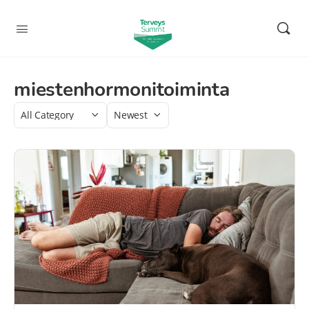
miestenhormonitoiminta
Category
Sort
by