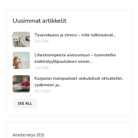
Uusimmat artikkelit
Tavarakaaos ja stressi – mitä tutkimukset…
4.8.2026
Lihaskrampeista aivosumuun – tunnistatko
elektrolyyttipuutoksen oireet…
2.8.2026
Karpalon monipuoliset vaikutukset virtsateihin,
sydämeen ja…
30.7.2026
SEE ALL
Aivoterveys
(93)