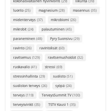
kokonaisvaltainen hyvinvointi
(29)
liikunta
(39)
luonto
(25)
magnesium
(28)
masennus
(35)
mielenterveys
(37)
mikrobiomi
(26)
mikrobit
(24)
palautuminen
(45)
paraneminen
(48)
Pyry Suonsivu
(29)
ravinto
(26)
ravintolisät
(60)
ravitsemus
(129)
ravitsemushoidot
(32)
ruokavalio
(41)
stressi
(69)
stressinhallinta
(29)
suolisto
(51)
suoliston terveys
(26)
syöpä
(24)
terveys
(119)
TerveysSummit TV
(100)
terveysvinkit
(35)
TSTV Kausi 1
(35)