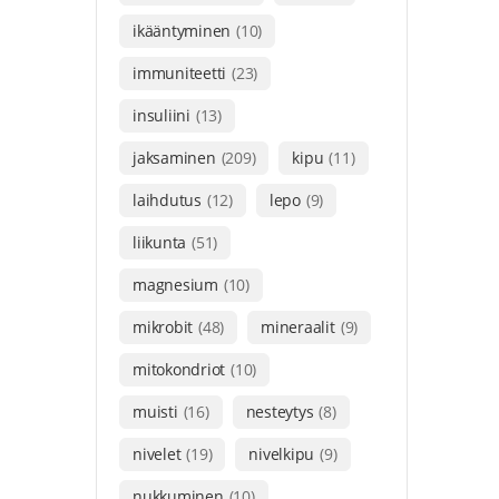
ikääntyminen
(10)
immuniteetti
(23)
insuliini
(13)
jaksaminen
(209)
kipu
(11)
laihdutus
(12)
lepo
(9)
liikunta
(51)
magnesium
(10)
mikrobit
(48)
mineraalit
(9)
mitokondriot
(10)
muisti
(16)
nesteytys
(8)
nivelet
(19)
nivelkipu
(9)
nukkuminen
(10)