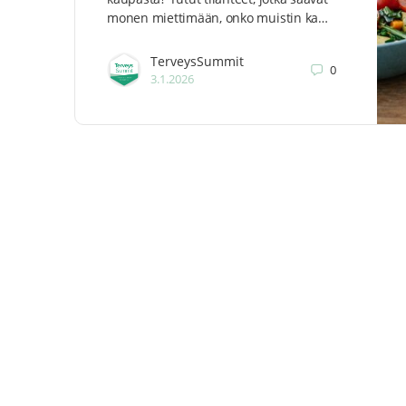
monen miettimään, onko muistin ka…
TerveysSummit
0
3.1.2026