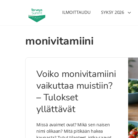
ILMOITTAUDU
SYKSY 2026
monivitamiini
Voiko monivitamiini
vaikuttaa muistiin?
– Tulokset
yllättävät
Missä avaimet ovat? Mikä sen naisen
nimi olikaan? Mitä pitikään hakea
kaupasta? Tutut tilanteet, jotka saavat