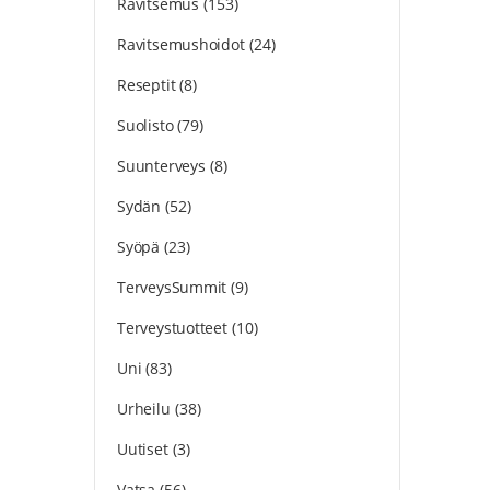
Ravitsemus
(153)
Ravitsemushoidot
(24)
Reseptit
(8)
Suolisto
(79)
Suunterveys
(8)
Sydän
(52)
Syöpä
(23)
TerveysSummit
(9)
Terveystuotteet
(10)
Uni
(83)
Urheilu
(38)
Uutiset
(3)
Vatsa
(56)