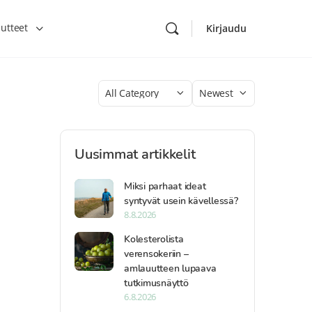
utteet
Kirjaudu
Category
Sort
by
Uusimmat artikkelit
Miksi parhaat ideat
syntyvät usein kävellessä?
8.8.2026
Kolesterolista
verensokeriin –
amlauutteen lupaava
tutkimusnäyttö
6.8.2026