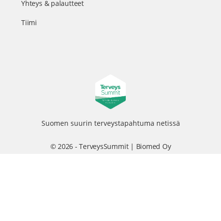
Yhteys & palautteet
Tiimi
Suomen suurin terveystapahtuma netissä
© 2026 - TerveysSummit | Biomed Oy
Menu
Tietosuojaseloste
Tilausehdot
Items
Kurkkaa tapahtuman kulisseihin ja seuraa meitä somessa
@terveyssummit #terveyssummit