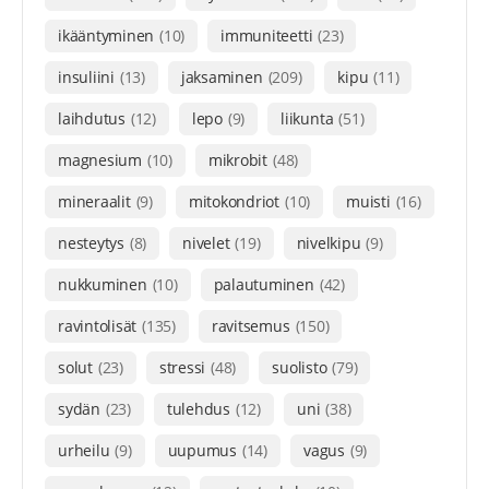
ikääntyminen
(10)
immuniteetti
(23)
insuliini
(13)
jaksaminen
(209)
kipu
(11)
laihdutus
(12)
lepo
(9)
liikunta
(51)
magnesium
(10)
mikrobit
(48)
mineraalit
(9)
mitokondriot
(10)
muisti
(16)
nesteytys
(8)
nivelet
(19)
nivelkipu
(9)
nukkuminen
(10)
palautuminen
(42)
ravintolisät
(135)
ravitsemus
(150)
solut
(23)
stressi
(48)
suolisto
(79)
sydän
(23)
tulehdus
(12)
uni
(38)
urheilu
(9)
uupumus
(14)
vagus
(9)