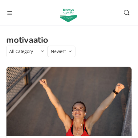
motivaatio
Category
Sort
by