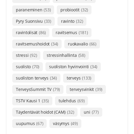
paraneminen
(53)
probiootit
(32)
Pyry Suonsivu
(33)
ravinto
(32)
ravintolisät
(86)
ravitsemus
(181)
ravitsemushoidot
(34)
ruokavalio
(66)
stressi
(92)
stressinhallinta
(58)
suolisto
(70)
suoliston hyvinvointi
(34)
suoliston terveys
(34)
terveys
(133)
TerveysSummit TV
(79)
terveysvinkit
(39)
TSTV Kausi 1
(35)
tulehdus
(69)
Täydentävät hoidot (CAM)
(32)
uni
(77)
uupumus
(67)
väsymys
(49)