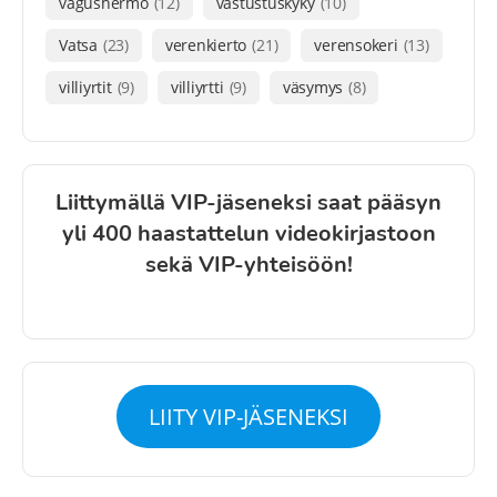
vagushermo
(12)
vastustuskyky
(10)
Vatsa
(23)
verenkierto
(21)
verensokeri
(13)
villiyrtit
(9)
villiyrtti
(9)
väsymys
(8)
Liittymällä VIP-jäseneksi saat pääsyn
yli 400 haastattelun videokirjastoon
sekä VIP-yhteisöön!
LIITY VIP-JÄSENEKSI