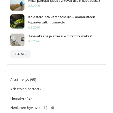
Miksi parhaat ideat syntyvät usein kävellessä?
8.8.2026
Kolesterolista verensokeriin – amlauutteen
lupaava tutkimusnäyttö
6.8.2026
Tavarakaaos ja stressi – mitä tutkimukset…
4.8.2026
SEE ALL
Aivoterveys
(95)
Arkistojen aarteet
(3)
Hengitys
(42)
Henkinen hyvinvointi
(114)