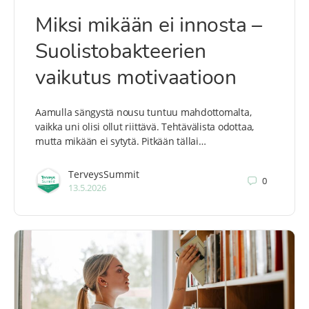
Miksi mikään ei innosta –
Suolistobakteerien
vaikutus motivaatioon
Aamulla sängystä nousu tuntuu mahdottomalta,
vaikka uni olisi ollut riittävä. Tehtävälista odottaa,
mutta mikään ei sytytä. Pitkään tällai…
TerveysSummit
0
13.5.2026