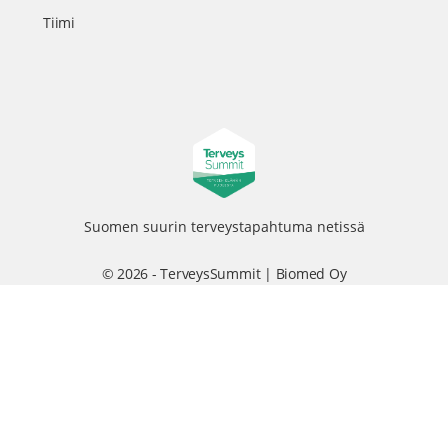
Tiimi
Suomen suurin terveystapahtuma netissä
© 2026 - TerveysSummit | Biomed Oy
Menu
Tietosuojaseloste
Tilausehdot
Items
Kurkkaa tapahtuman kulisseihin ja seuraa meitä somessa
@terveyssummit #terveyssummit