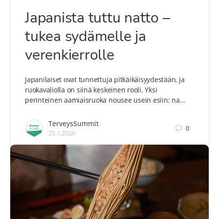
Japanista tuttu natto –
tukea sydämelle ja
verenkierrolle
Japanilaiset ovat tunnettuja pitkäikäisyydestään, ja
ruokavaliolla on siinä keskeinen rooli. Yksi
perinteinen aamiaisruoka nousee usein esiin: na…
TerveysSummit
0
25.1.2026