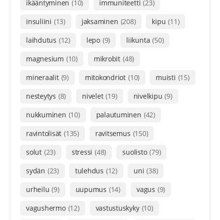
ikääntyminen
(10)
immuniteetti
(23)
insuliini
(13)
jaksaminen
(208)
kipu
(11)
laihdutus
(12)
lepo
(9)
liikunta
(50)
magnesium
(10)
mikrobit
(48)
mineraalit
(9)
mitokondriot
(10)
muisti
(15)
nesteytys
(8)
nivelet
(19)
nivelkipu
(9)
nukkuminen
(10)
palautuminen
(42)
ravintolisät
(135)
ravitsemus
(150)
solut
(23)
stressi
(48)
suolisto
(79)
sydän
(23)
tulehdus
(12)
uni
(38)
urheilu
(9)
uupumus
(14)
vagus
(9)
vagushermo
(12)
vastustuskyky
(10)