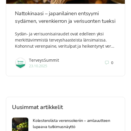
Nattokinaasi – japanilainen entsyymi
sydämen, verenkierron ja verisuonten tueksi
Sydän- ja verisuonisairaudet ovat edelleen yksi
merkittävimmistä terveyshaasteista länsimaissa.
Kohonnut verenpaine, veritulpat ja heikentynyt ver…
TerveysSummit
0
23.10.2025
Uusimmat artikkelit
Kolesterolista verensokeriin – amlauutteen
lupaava tutkimusnäyttö