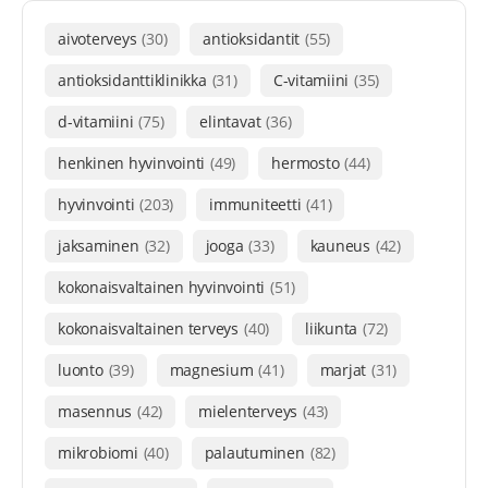
aivoterveys
(30)
antioksidantit
(55)
antioksidanttiklinikka
(31)
C-vitamiini
(35)
d-vitamiini
(75)
elintavat
(36)
henkinen hyvinvointi
(49)
hermosto
(44)
hyvinvointi
(203)
immuniteetti
(41)
jaksaminen
(32)
jooga
(33)
kauneus
(42)
kokonaisvaltainen hyvinvointi
(51)
kokonaisvaltainen terveys
(40)
liikunta
(72)
luonto
(39)
magnesium
(41)
marjat
(31)
masennus
(42)
mielenterveys
(43)
mikrobiomi
(40)
palautuminen
(82)