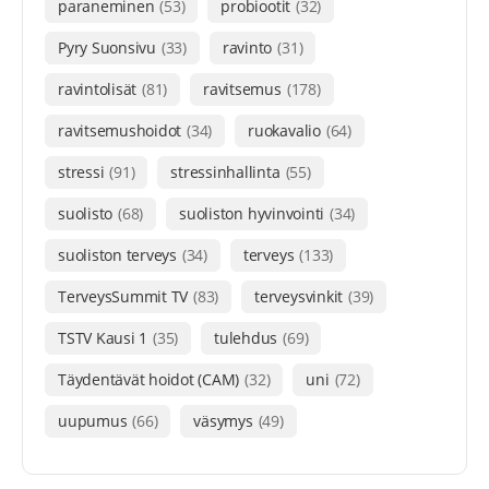
paraneminen
(53)
probiootit
(32)
Pyry Suonsivu
(33)
ravinto
(31)
ravintolisät
(81)
ravitsemus
(178)
ravitsemushoidot
(34)
ruokavalio
(64)
stressi
(91)
stressinhallinta
(55)
suolisto
(68)
suoliston hyvinvointi
(34)
suoliston terveys
(34)
terveys
(133)
TerveysSummit TV
(83)
terveysvinkit
(39)
TSTV Kausi 1
(35)
tulehdus
(69)
Täydentävät hoidot (CAM)
(32)
uni
(72)
uupumus
(66)
väsymys
(49)