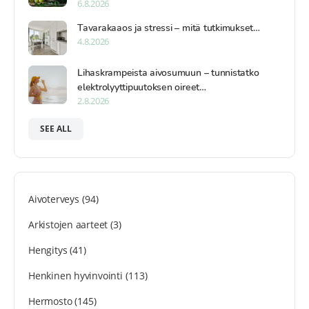
6.8.2026
Tavarakaaos ja stressi – mitä tutkimukset…
4.8.2026
Lihaskrampeista aivosumuun – tunnistatko
elektrolyyttipuutoksen oireet…
2.8.2026
SEE ALL
Aivoterveys
(94)
Arkistojen aarteet
(3)
Hengitys
(41)
Henkinen hyvinvointi
(113)
Hermosto
(145)