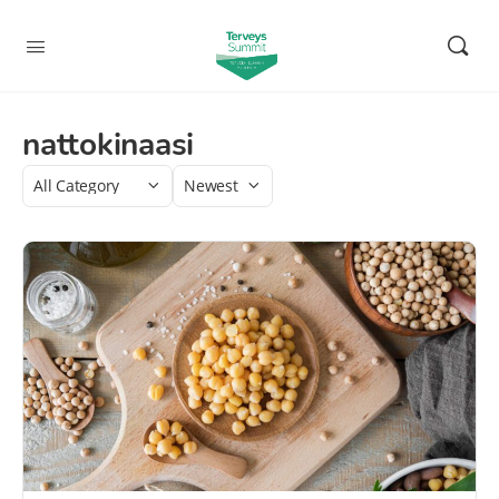
nattokinaasi
Category
Sort
by