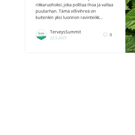
rikkaruohoksi, joka polttaa ihoa ja valtaa
puutarhan. Tämä villivihreä on
kuitenkin yksi luonnon ravinteikk…
TerveysSummit
0
22.5.2025