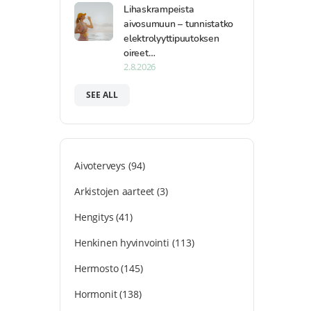
Lihaskrampeista
aivosumuun – tunnistatko
elektrolyyttipuutoksen
oireet…
2.8.2026
SEE ALL
Aivoterveys
(94)
Arkistojen aarteet
(3)
Hengitys
(41)
Henkinen hyvinvointi
(113)
Hermosto
(145)
Hormonit
(138)