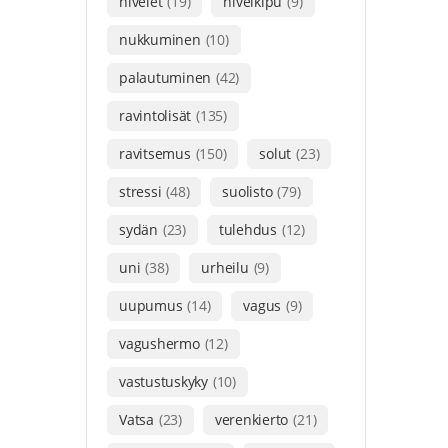
nivelet
(19)
nivelkipu
(9)
nukkuminen
(10)
palautuminen
(42)
ravintolisät
(135)
ravitsemus
(150)
solut
(23)
stressi
(48)
suolisto
(79)
sydän
(23)
tulehdus
(12)
uni
(38)
urheilu
(9)
uupumus
(14)
vagus
(9)
vagushermo
(12)
vastustuskyky
(10)
Vatsa
(23)
verenkierto
(21)