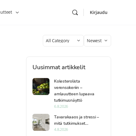
utteet
Kirjaudu
Category
Sort
by
Uusimmat artikkelit
Kolesterolista
verensokeriin –
amlauutteen lupaava
tutkimusnäyttö
6.8.2026
Tavarakaaos ja stressi –
mitä tutkimukset…
4.8.2026