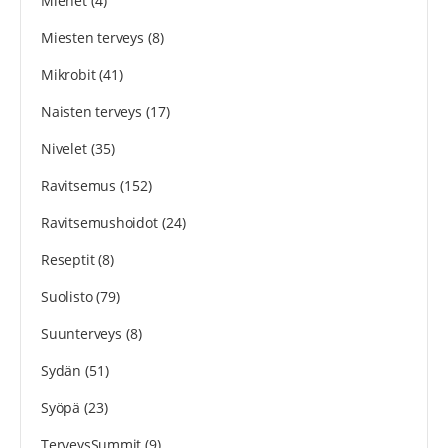
Miehet
(4)
Miesten terveys
(8)
Mikrobit
(41)
Naisten terveys
(17)
Nivelet
(35)
Ravitsemus
(152)
Ravitsemushoidot
(24)
Reseptit
(8)
Suolisto
(79)
Suunterveys
(8)
Sydän
(51)
Syöpä
(23)
TerveysSummit
(9)