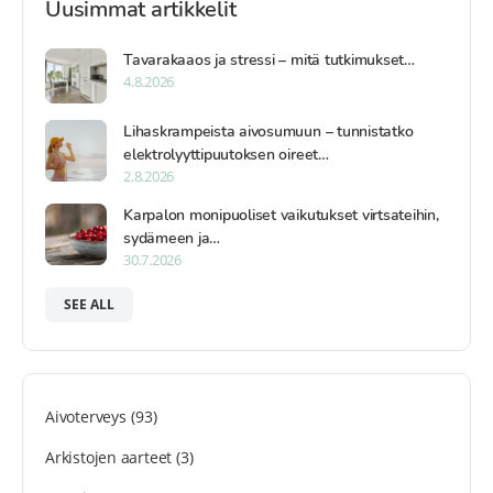
Uusimmat artikkelit
Tavarakaaos ja stressi – mitä tutkimukset…
4.8.2026
Lihaskrampeista aivosumuun – tunnistatko
elektrolyyttipuutoksen oireet…
2.8.2026
Karpalon monipuoliset vaikutukset virtsateihin,
sydämeen ja…
30.7.2026
SEE ALL
Aivoterveys
(93)
Arkistojen aarteet
(3)