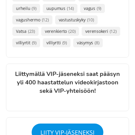
urheilu
(9)
uupumus
(14)
vagus
(9)
vagushermo
(12)
vastustuskyky
(10)
Vatsa
(23)
verenkierto
(20)
verensokeri
(12)
villiyrtit
(9)
villiyrtti
(9)
väsymys
(8)
Liittymällä VIP-jäseneksi saat pääsyn
yli 400 haastattelun videokirjastoon
sekä VIP-yhteisöön!
LIITY VIP-JÄSENEKSI