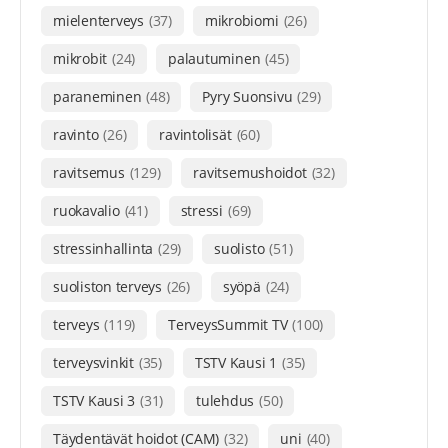
mielenterveys
(37)
mikrobiomi
(26)
mikrobit
(24)
palautuminen
(45)
paraneminen
(48)
Pyry Suonsivu
(29)
ravinto
(26)
ravintolisät
(60)
ravitsemus
(129)
ravitsemushoidot
(32)
ruokavalio
(41)
stressi
(69)
stressinhallinta
(29)
suolisto
(51)
suoliston terveys
(26)
syöpä
(24)
terveys
(119)
TerveysSummit TV
(100)
terveysvinkit
(35)
TSTV Kausi 1
(35)
TSTV Kausi 3
(31)
tulehdus
(50)
Täydentävät hoidot (CAM)
(32)
uni
(40)