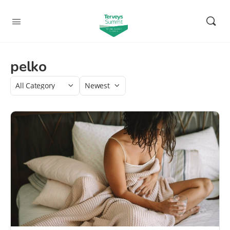
pelko
Category
Sort
by