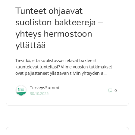
Tunteet ohjaavat
suoliston bakteereja –
yhteys hermostoon
yllättää
Tiesitkö, että suolistossasi elävät bakteerit
kuuntelevat tunteitasi? Viime vuosien tutkimukset
ovat paljastaneet yllättävän tiiviin yhteyden a…
TerveysSummit
0
30.10.2025