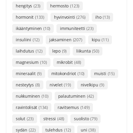
hengitys
(23)
hermosto
(123)
hormonit
(133)
hyvinvointi
(276)
iho
(13)
ikääntyminen
(10)
immuniteetti
(23)
insuliini
(12)
jaksaminen
(207)
kipu
(11)
laihdutus
(12)
lepo
(9)
liikunta
(50)
magnesium
(10)
mikrobit
(48)
mineraalit
(9)
mitokondriot
(10)
muisti
(15)
nesteytys
(8)
nivelet
(19)
nivelkipu
(9)
nukkuminen
(10)
palautuminen
(42)
ravintolisät
(134)
ravitsemus
(149)
solut
(23)
stressi
(48)
suolisto
(79)
sydän
(22)
tulehdus
(12)
uni
(38)