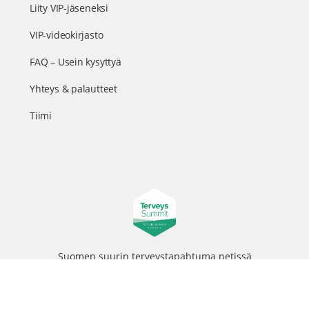
Liity VIP-jäseneksi
VIP-videokirjasto
FAQ – Usein kysyttyä
Yhteys & palautteet
Tiimi
Suomen suurin terveystapahtuma netissä
© 2026 - TerveysSummit | Biomed Oy
Menu
Tietosuojaseloste
Tilausehdot