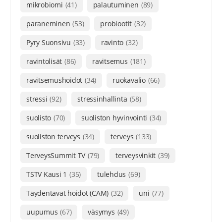
mikrobiomi
(41)
palautuminen
(89)
paraneminen
(53)
probiootit
(32)
Pyry Suonsivu
(33)
ravinto
(32)
ravintolisät
(86)
ravitsemus
(181)
ravitsemushoidot
(34)
ruokavalio
(66)
stressi
(92)
stressinhallinta
(58)
suolisto
(70)
suoliston hyvinvointi
(34)
suoliston terveys
(34)
terveys
(133)
TerveysSummit TV
(79)
terveysvinkit
(39)
TSTV Kausi 1
(35)
tulehdus
(69)
Täydentävät hoidot (CAM)
(32)
uni
(77)
uupumus
(67)
väsymys
(49)