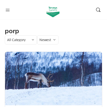
porp
Category
Sort
by