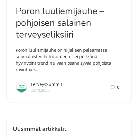
Poron luuliemijauhe –
pohjoisen salainen
terveyseliksiiri
Poron luuliemijauhe on hiljalleen palaamassa
suomalaisten tietoisuuteen – ei pelkkänä
hyvinvointitrendinä, vaan osana syvää pohjoista
ravintope…
TerveysSummit
0
28.10.2025
Uusimmat artikkelit