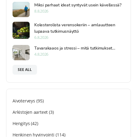
Miksi parhaat ideat syntyvät usein kävellessä?
8.8.2026
Kolesterolista verensokeriin – amlauutteen
lupaava tutkimusnäyttö
6.8.2026
Tavarakaaos ja stressi – mitä tutkimukset…
4.8.2026
SEE ALL
Aivoterveys
(95)
Arkistojen aarteet
(3)
Hengitys
(42)
Henkinen hyvinvointi
(114)