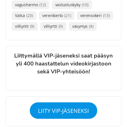
vagushermo
(12)
vastustuskyky
(10)
Vatsa
(23)
verenkierto
(21)
verensokeri
(13)
villiyrtit
(9)
villiyrtti
(9)
väsymys
(8)
Liittymällä VIP-jäseneksi saat pääsyn
yli 400 haastattelun videokirjastoon
sekä VIP-yhteisöön!
LIITY VIP-JÄSENEKSI