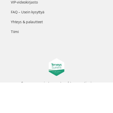
VIP-videokirjasto
FAQ – Usein kysyttyä
Yhteys & palautteet
Tiimi
Suomen suurin terveystapahtuma netissä
© 2026 - TerveysSummit | Biomed Oy
Menu
Tietosuojaseloste
Tilausehdot
Items