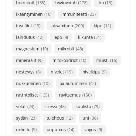
hormonit
(135)
hyvinvointi
(278)
iho
(13)
ikääntyminen
(10)
immuniteetti
(23)
insuliini
(13)
jaksaminen
(209)
kipu
(11)
laihdutus
(12)
lepo
(9)
liikunta
(51)
magnesium
(10)
mikrobit
(48)
mineraalit
(9)
mitokondriot
(10)
muisti
(16)
nesteytys
(8)
nivelet
(19)
nivelkipu
(9)
nukkuminen
(10)
palautuminen
(42)
ravintolisät
(135)
ravitsemus
(150)
solut
(23)
stressi
(48)
suolisto
(79)
sydän
(23)
tulehdus
(12)
uni
(38)
urheilu
(9)
uupumus
(14)
vagus
(9)