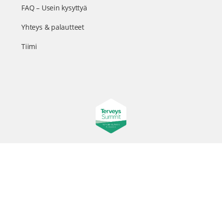
FAQ – Usein kysyttyä
Yhteys & palautteet
Tiimi
Suomen suurin terveystapahtuma netissä
© 2026 - TerveysSummit | Biomed Oy
Menu
Tietosuojaseloste
Tilausehdot
Items
Kurkkaa tapahtuman kulisseihin ja seuraa meitä somessa
@terveyssummit #terveyssummit