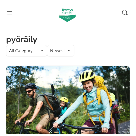
pyöräily
Category
Sort
by