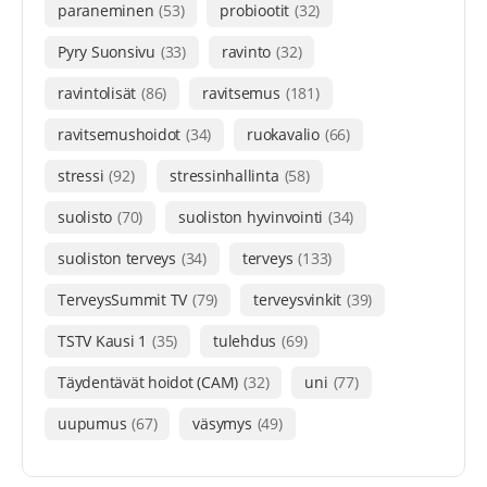
paraneminen
(53)
probiootit
(32)
Pyry Suonsivu
(33)
ravinto
(32)
ravintolisät
(86)
ravitsemus
(181)
ravitsemushoidot
(34)
ruokavalio
(66)
stressi
(92)
stressinhallinta
(58)
suolisto
(70)
suoliston hyvinvointi
(34)
suoliston terveys
(34)
terveys
(133)
TerveysSummit TV
(79)
terveysvinkit
(39)
TSTV Kausi 1
(35)
tulehdus
(69)
Täydentävät hoidot (CAM)
(32)
uni
(77)
uupumus
(67)
väsymys
(49)