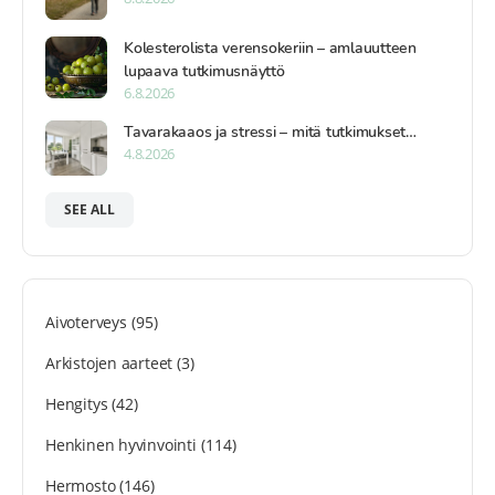
Kolesterolista verensokeriin – amlauutteen
lupaava tutkimusnäyttö
6.8.2026
Tavarakaaos ja stressi – mitä tutkimukset…
4.8.2026
SEE ALL
Aivoterveys
(95)
Arkistojen aarteet
(3)
Hengitys
(42)
Henkinen hyvinvointi
(114)
Hermosto
(146)