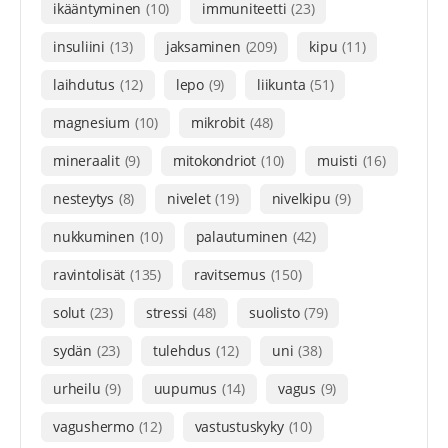
ikääntyminen
(10)
immuniteetti
(23)
insuliini
(13)
jaksaminen
(209)
kipu
(11)
laihdutus
(12)
lepo
(9)
liikunta
(51)
magnesium
(10)
mikrobit
(48)
mineraalit
(9)
mitokondriot
(10)
muisti
(16)
nesteytys
(8)
nivelet
(19)
nivelkipu
(9)
nukkuminen
(10)
palautuminen
(42)
ravintolisät
(135)
ravitsemus
(150)
solut
(23)
stressi
(48)
suolisto
(79)
sydän
(23)
tulehdus
(12)
uni
(38)
urheilu
(9)
uupumus
(14)
vagus
(9)
vagushermo
(12)
vastustuskyky
(10)