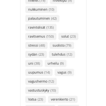
nivelet
(19)
nivelkipu
(9)
nukkuminen
(10)
palautuminen
(42)
ravintolisät
(135)
ravitsemus
(150)
solut
(23)
stressi
(48)
suolisto
(79)
sydän
(23)
tulehdus
(12)
uni
(38)
urheilu
(9)
uupumus
(14)
vagus
(9)
vagushermo
(12)
vastustuskyky
(10)
Vatsa
(23)
verenkierto
(21)