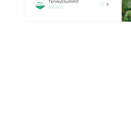
TerveysSummit
0
9.9.2025