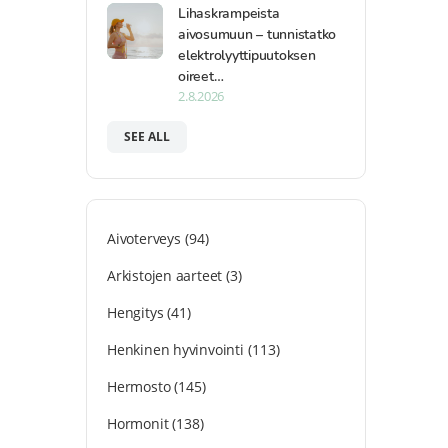
Lihaskrampeista
aivosumuun – tunnistatko
elektrolyyttipuutoksen
oireet…
2.8.2026
SEE ALL
Aivoterveys
(94)
Arkistojen aarteet
(3)
Hengitys
(41)
Henkinen hyvinvointi
(113)
Hermosto
(145)
Hormonit
(138)