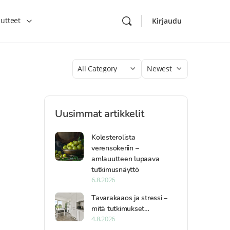
utteet
Kirjaudu
Category
Sort
by
Uusimmat artikkelit
Kolesterolista
verensokeriin –
amlauutteen lupaava
tutkimusnäyttö
6.8.2026
Tavarakaaos ja stressi –
mitä tutkimukset…
4.8.2026