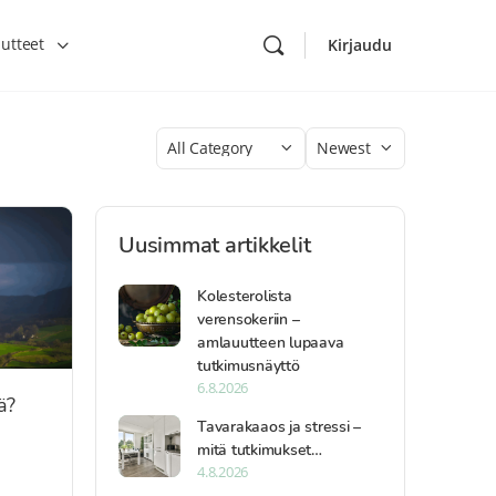
utteet
Kirjaudu
Category
Sort
by
Uusimmat artikkelit
Kolesterolista
verensokeriin –
amlauutteen lupaava
tutkimusnäyttö
6.8.2026
ä?
Tavarakaaos ja stressi –
n
mitä tutkimukset…
4.8.2026