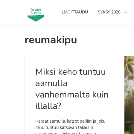
ILMOITTAUDU
SYKSY 2026
reumakipu
Miksi keho tuntuu
aamulla
vanhemmalta kuin
illalla?
Heräät aamulla, katsot peiliin ja joku
muu tuntuu katsovan takaisin –
väsyneempi, jäykempi ja vuosia