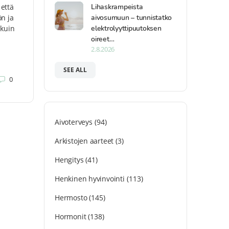
Lihaskrampeista
että
aivosumuun – tunnistatko
n ja
elektrolyyttipuutoksen
 kuin
oireet…
2.8.2026
SEE ALL
0
Aivoterveys
(94)
Arkistojen aarteet
(3)
Hengitys
(41)
Henkinen hyvinvointi
(113)
Hermosto
(145)
Hormonit
(138)