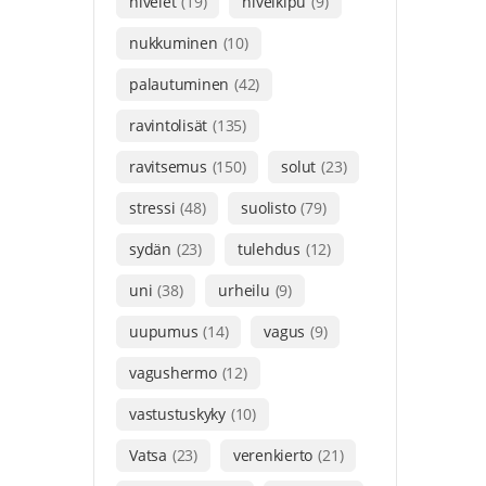
nivelet
(19)
nivelkipu
(9)
nukkuminen
(10)
palautuminen
(42)
ravintolisät
(135)
ravitsemus
(150)
solut
(23)
stressi
(48)
suolisto
(79)
sydän
(23)
tulehdus
(12)
uni
(38)
urheilu
(9)
uupumus
(14)
vagus
(9)
vagushermo
(12)
vastustuskyky
(10)
Vatsa
(23)
verenkierto
(21)