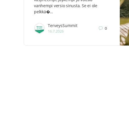
vanhempi versio sinusta. Se ei ole
pelkkä�…
TerveysSummit
0
16.7.2026