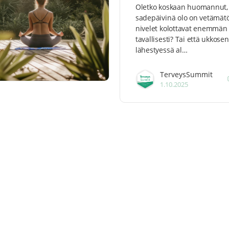
Oletko koskaan huomannut, 
sadepäivinä olo on vetämätö
nivelet kolottavat enemmän
tavallisesti? Tai että ukkosen
lähestyessä al…
TerveysSummit
1.10.2025