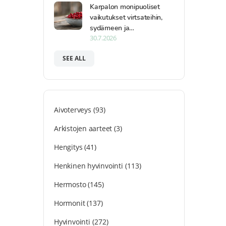
Karpalon monipuoliset
vaikutukset virtsateihin,
sydämeen ja…
30.7.2026
SEE ALL
Aivoterveys
(93)
Arkistojen aarteet
(3)
Hengitys
(41)
Henkinen hyvinvointi
(113)
Hermosto
(145)
Hormonit
(137)
Hyvinvointi
(272)