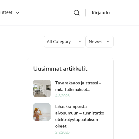
utteet
Kirjaudu
Category
Sort
by
Uusimmat artikkelit
Tavarakaaos ja stressi –
mitä tutkimukset…
4.8.2026
Lihaskrampeista
aivosumuun – tunnistatko
elektrolyyttipuutoksen
oireet…
2.8.2026