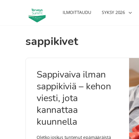
ILMOITTAUDU
SYKSY 2026
sappikivet
Sappivaiva ilman
sappikiviä – kehon
viesti, jota
kannattaa
kuunnella
Oletko joskus tuntenut epämääräistä