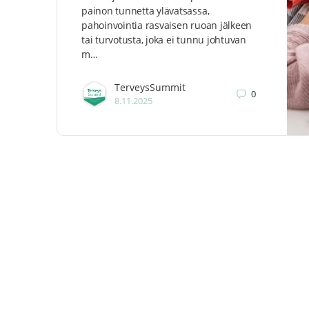
painon tunnetta ylävatsassa,
pahoinvointia rasvaisen ruoan jälkeen
tai turvotusta, joka ei tunnu johtuvan
m…
TerveysSummit
0
8.11.2025