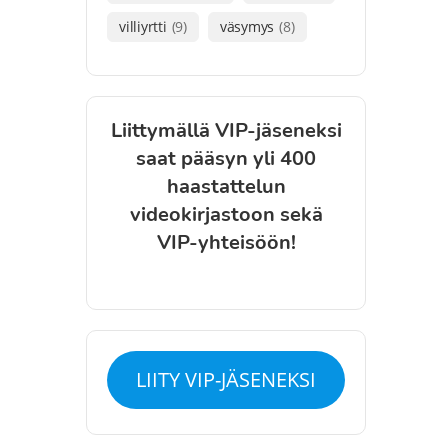
villiyrtti
(9)
väsymys
(8)
Liittymällä VIP-jäseneksi
saat pääsyn yli 400
haastattelun
videokirjastoon sekä
VIP-yhteisöön!
LIITY VIP-JÄSENEKSI