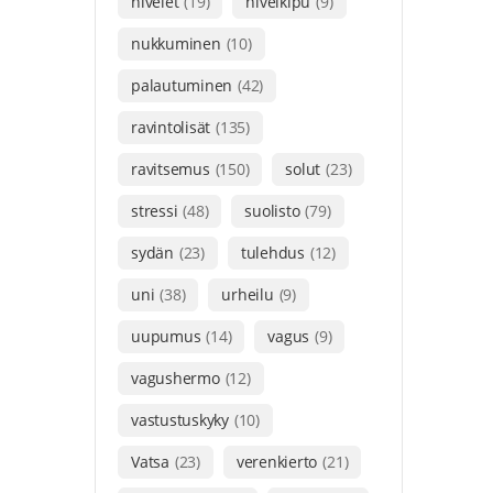
nivelet
(19)
nivelkipu
(9)
nukkuminen
(10)
palautuminen
(42)
ravintolisät
(135)
ravitsemus
(150)
solut
(23)
stressi
(48)
suolisto
(79)
sydän
(23)
tulehdus
(12)
uni
(38)
urheilu
(9)
uupumus
(14)
vagus
(9)
vagushermo
(12)
vastustuskyky
(10)
Vatsa
(23)
verenkierto
(21)