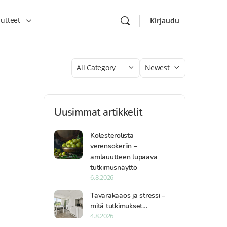
utteet
Kirjaudu
Category
Sort
by
Uusimmat artikkelit
Kolesterolista
verensokeriin –
amlauutteen lupaava
tutkimusnäyttö
6.8.2026
Tavarakaaos ja stressi –
mitä tutkimukset…
4.8.2026