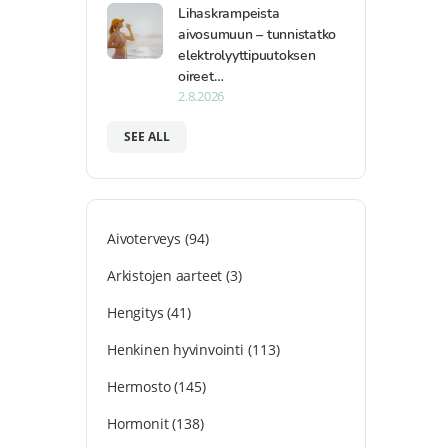
Lihaskrampeista
aivosumuun – tunnistatko
elektrolyyttipuutoksen
oireet…
2.8.2026
SEE ALL
Aivoterveys
(94)
Arkistojen aarteet
(3)
Hengitys
(41)
Henkinen hyvinvointi
(113)
Hermosto
(145)
Hormonit
(138)