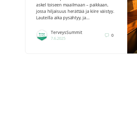
askel toiseen maailmaan – paikkaan,
jossa hiljaisuus herättää ja kiire väistyy.
Lauteilla aika pysähtyy, ja…
TerveysSummit
0
7.6.2025