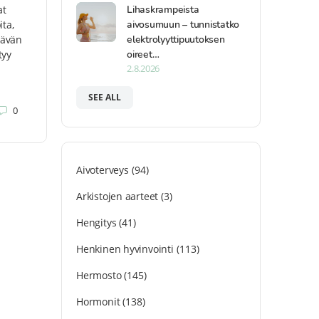
Lihaskrampeista
at
aivosumuun – tunnistatko
ita,
elektrolyyttipuutoksen
tävän
oireet…
tyy
2.8.2026
SEE ALL
0
Aivoterveys
(94)
Arkistojen aarteet
(3)
Hengitys
(41)
Henkinen hyvinvointi
(113)
Hermosto
(145)
Hormonit
(138)