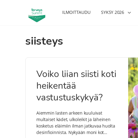
ILMOITTAUDU
SYKSY 2026
siisteys
Voiko liian siisti koti
heikentää
vastustuskykyä?
Aiemmin lasten arkeen kuuluivat
multaiset kädet, ulkoleikit ja läheinen
kosketus eläimiin ilman jatkuvaa huolta
desinfioinnista. Nykyään moni kot…