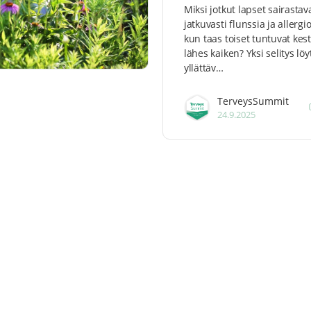
Miksi jotkut lapset sairastav
jatkuvasti flunssia ja allergio
kun taas toiset tuntuvat kes
lähes kaiken? Yksi selitys löy
yllättäv…
TerveysSummit
24.9.2025