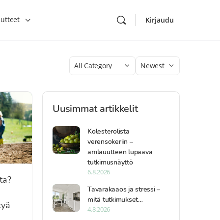
utteet
Kirjaudu
Category
Sort
by
Uusimmat artikkelit
Kolesterolista
verensokeriin –
amlauutteen lupaava
tutkimusnäyttö
6.8.2026
ta?
Tavarakaaos ja stressi –
mitä tutkimukset…
kyä
4.8.2026