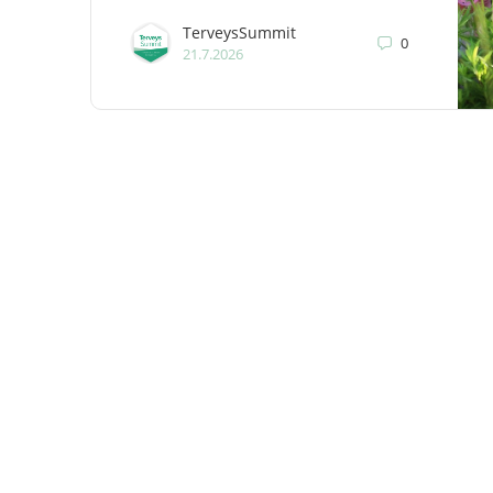
TerveysSummit
0
21.7.2026