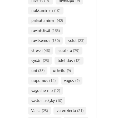
nivelet
(19)
nivelkipu
(9)
nukkuminen
(10)
palautuminen
(42)
ravintolisät
(135)
ravitsemus
(150)
solut
(23)
stressi
(48)
suolisto
(79)
sydän
(23)
tulehdus
(12)
uni
(38)
urheilu
(9)
uupumus
(14)
vagus
(9)
vagushermo
(12)
vastustuskyky
(10)
Vatsa
(23)
verenkierto
(21)