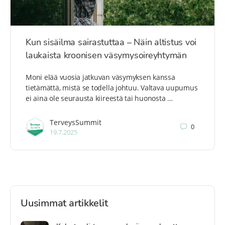
Kun sisäilma sairastuttaa – Näin altistus voi
laukaista kroonisen väsymysoireyhtymän
Moni elää vuosia jatkuvan väsymyksen kanssa
tietämättä, mistä se todella johtuu. Valtava uupumus
ei aina ole seurausta kiireestä tai huonosta …
TerveysSummit
0
19.7.2025
Uusimmat artikkelit