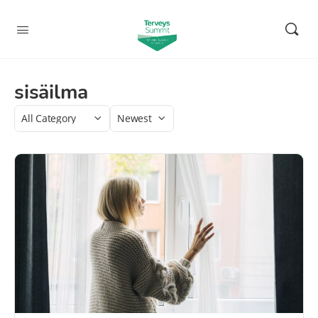
sisäilma
Category
Sort
by