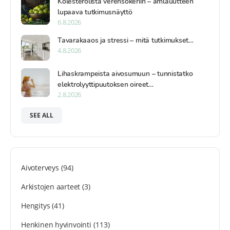
Kolesterolista verensokeriin – amlauutteen
lupaava tutkimusnäyttö
6.8.2026
Tavarakaaos ja stressi – mitä tutkimukset…
4.8.2026
Lihaskrampeista aivosumuun – tunnistatko
elektrolyyttipuutoksen oireet…
2.8.2026
SEE ALL
Aivoterveys
(94)
Arkistojen aarteet
(3)
Hengitys
(41)
Henkinen hyvinvointi
(113)