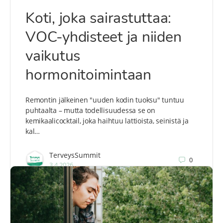
Koti, joka sairastuttaa:
VOC-yhdisteet ja niiden
vaikutus
hormonitoimintaan
Remontin jälkeinen "uuden kodin tuoksu" tuntuu
puhtaalta – mutta todellisuudessa se on
kemikaalicocktail, joka haihtuu lattioista, seinistä ja
kal…
TerveysSummit
0
3.4.2026