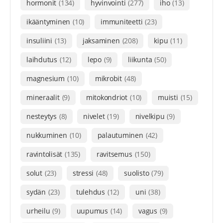
hormonit
(134)
hyvinvointi
(277)
iho
(13)
ikääntyminen
(10)
immuniteetti
(23)
insuliini
(13)
jaksaminen
(208)
kipu
(11)
laihdutus
(12)
lepo
(9)
liikunta
(50)
magnesium
(10)
mikrobit
(48)
mineraalit
(9)
mitokondriot
(10)
muisti
(15)
nesteytys
(8)
nivelet
(19)
nivelkipu
(9)
nukkuminen
(10)
palautuminen
(42)
ravintolisät
(135)
ravitsemus
(150)
solut
(23)
stressi
(48)
suolisto
(79)
sydän
(23)
tulehdus
(12)
uni
(38)
urheilu
(9)
uupumus
(14)
vagus
(9)