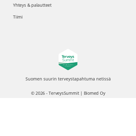
Yhteys & palautteet
Tiimi
Suomen suurin terveystapahtuma netissä
© 2026 - TerveysSummit | Biomed Oy
Menu
Tietosuojaseloste
Tilausehdot
Items
Kurkkaa tapahtuman kulisseihin ja seuraa meitä somessa
@terveyssummit #terveyssummit