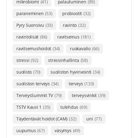
mikrobiomi
(41)
palautuminen
(89)
paraneminen
(53)
probiootit
(32)
Pyry Suonsivu
(33)
ravinto
(32)
ravintolisät
(86)
ravitsemus
(181)
ravitsemushoidot
(34)
ruokavalio
(66)
stressi
(92)
stressinhallinta
(58)
suolisto
(70)
suoliston hyvinvointi
(34)
suoliston terveys
(34)
terveys
(133)
TerveysSummit TV
(79)
terveysvinkit
(39)
TSTV Kausi 1
(35)
tulehdus
(69)
Täydentävät hoidot (CAM)
(32)
uni
(77)
uupumus
(67)
väsymys
(49)