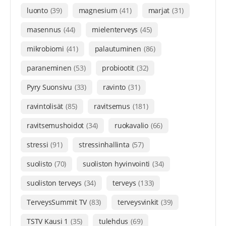
luonto
(39)
magnesium
(41)
marjat
(31)
masennus
(44)
mielenterveys
(45)
mikrobiomi
(41)
palautuminen
(86)
paraneminen
(53)
probiootit
(32)
Pyry Suonsivu
(33)
ravinto
(31)
ravintolisät
(85)
ravitsemus
(181)
ravitsemushoidot
(34)
ruokavalio
(66)
stressi
(91)
stressinhallinta
(57)
suolisto
(70)
suoliston hyvinvointi
(34)
suoliston terveys
(34)
terveys
(133)
TerveysSummit TV
(83)
terveysvinkit
(39)
TSTV Kausi 1
(35)
tulehdus
(69)