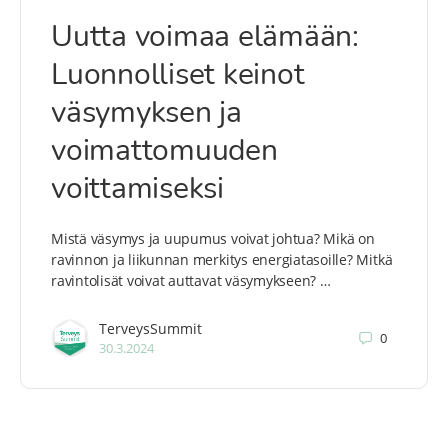
Uutta voimaa elämään:
Luonnolliset keinot
väsymyksen ja
voimattomuuden
voittamiseksi
Mistä väsymys ja uupumus voivat johtua? Mikä on
ravinnon ja liikunnan merkitys energiatasoille? Mitkä
ravintolisät voivat auttavat väsymykseen? …
TerveysSummit
0
30.3.2024