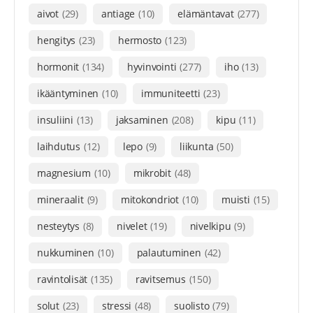
aivot
(29)
antiage
(10)
elämäntavat
(277)
hengitys
(23)
hermosto
(123)
hormonit
(134)
hyvinvointi
(277)
iho
(13)
ikääntyminen
(10)
immuniteetti
(23)
insuliini
(13)
jaksaminen
(208)
kipu
(11)
laihdutus
(12)
lepo
(9)
liikunta
(50)
magnesium
(10)
mikrobit
(48)
mineraalit
(9)
mitokondriot
(10)
muisti
(15)
nesteytys
(8)
nivelet
(19)
nivelkipu
(9)
nukkuminen
(10)
palautuminen
(42)
ravintolisät
(135)
ravitsemus
(150)
solut
(23)
stressi
(48)
suolisto
(79)