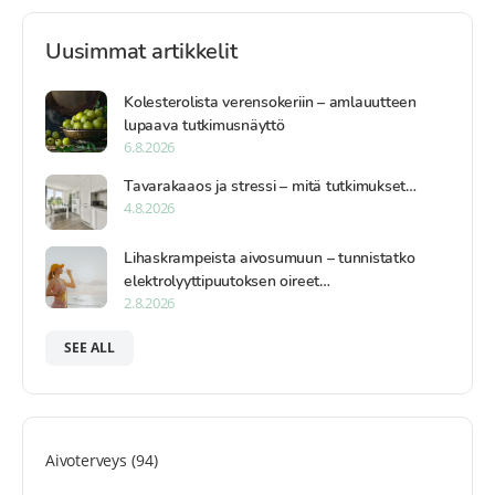
Uusimmat artikkelit
Kolesterolista verensokeriin – amlauutteen
lupaava tutkimusnäyttö
6.8.2026
Tavarakaaos ja stressi – mitä tutkimukset…
4.8.2026
Lihaskrampeista aivosumuun – tunnistatko
elektrolyyttipuutoksen oireet…
2.8.2026
SEE ALL
Aivoterveys
(94)