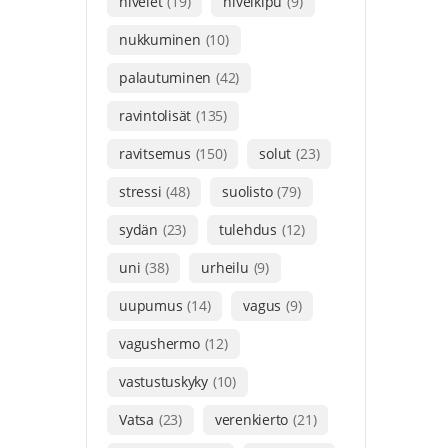
nivelet
(19)
nivelkipu
(9)
nukkuminen
(10)
palautuminen
(42)
ravintolisät
(135)
ravitsemus
(150)
solut
(23)
stressi
(48)
suolisto
(79)
sydän
(23)
tulehdus
(12)
uni
(38)
urheilu
(9)
uupumus
(14)
vagus
(9)
vagushermo
(12)
vastustuskyky
(10)
Vatsa
(23)
verenkierto
(21)