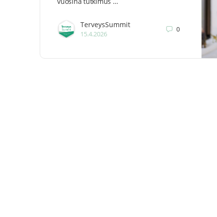
vuosina tutkimus …
TerveysSummit
0
15.4.2026