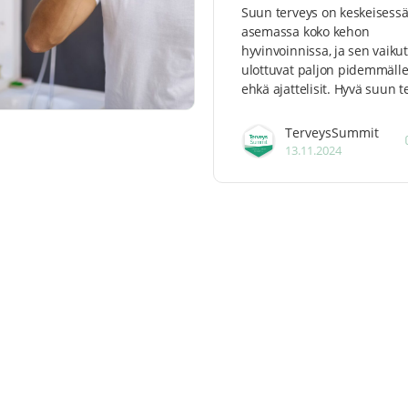
Suun terveys on keskeisess
asemassa koko kehon
hyvinvoinnissa, ja sen vaiku
ulottuvat paljon pidemmälle
ehkä ajattelisit. Hyvä suun 
TerveysSummit
13.11.2024