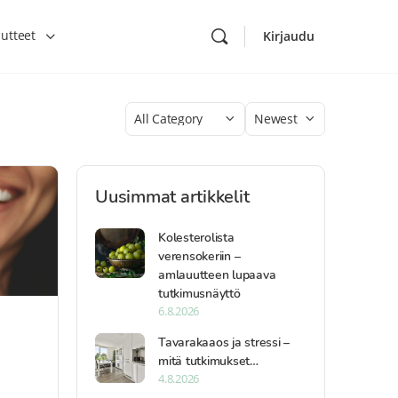
utteet
Kirjaudu
Category
Sort
by
Uusimmat artikkelit
Kolesterolista
verensokeriin –
amlauutteen lupaava
tutkimusnäyttö
6.8.2026
Tavarakaaos ja stressi –
mitä tutkimukset…
4.8.2026