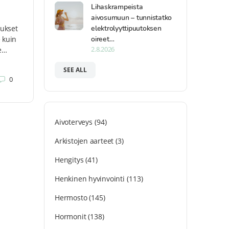
Lihaskrampeista
ä
aivosumuun – tunnistatko
elektrolyyttipuutoksen
tukset
oireet…
 kuin
2.8.2026
te…
SEE ALL
0
Aivoterveys
(94)
Arkistojen aarteet
(3)
Hengitys
(41)
Henkinen hyvinvointi
(113)
Hermosto
(145)
Hormonit
(138)