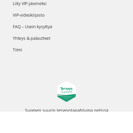
Liity VIP-jäseneksi
VIP-videokirjasto
FAQ – Usein kysyttyä
Yhteys & palautteet
Tiimi
Suomen suurin terveystapahtuma netissä
© 2026 - TerveysSummit | Biomed Oy
Menu
Tietosuojaseloste
Tilausehdot