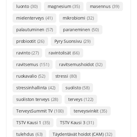
luonto
(30)
magnesium
(35)
masennus
(39)
mielenterveys
(41)
mikrobiomi
(32)
palautuminen
(57)
paraneminen
(50)
probiootit
(26)
Pyry Suonsivu
(29)
ravinto
(27)
ravintolisät
(66)
ravitsemus
(151)
ravitsemushoidot
(32)
ruokavalio
(52)
stressi
(80)
stressinhallinta
(42)
suolisto
(58)
suoliston terveys
(28)
terveys
(122)
TerveysSummit TV
(100)
terveysvinkit
(35)
TSTV Kausi 1
(35)
TSTV Kausi 3
(31)
tulehdus
(63)
Täydentävät hoidot (CAM)
(32)