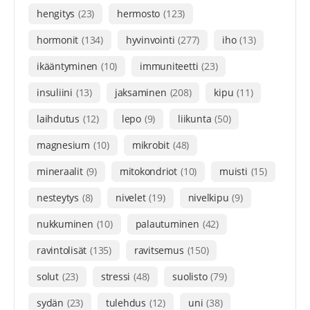
hengitys
(23)
hermosto
(123)
hormonit
(134)
hyvinvointi
(277)
iho
(13)
ikääntyminen
(10)
immuniteetti
(23)
insuliini
(13)
jaksaminen
(208)
kipu
(11)
laihdutus
(12)
lepo
(9)
liikunta
(50)
magnesium
(10)
mikrobit
(48)
mineraalit
(9)
mitokondriot
(10)
muisti
(15)
nesteytys
(8)
nivelet
(19)
nivelkipu
(9)
nukkuminen
(10)
palautuminen
(42)
ravintolisät
(135)
ravitsemus
(150)
solut
(23)
stressi
(48)
suolisto
(79)
sydän
(23)
tulehdus
(12)
uni
(38)