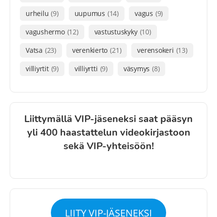
urheilu
(9)
uupumus
(14)
vagus
(9)
vagushermo
(12)
vastustuskyky
(10)
Vatsa
(23)
verenkierto
(21)
verensokeri
(13)
villiyrtit
(9)
villiyrtti
(9)
väsymys
(8)
Liittymällä VIP-jäseneksi saat pääsyn
yli 400 haastattelun videokirjastoon
sekä VIP-yhteisöön!
LIITY VIP-JÄSENEKSI