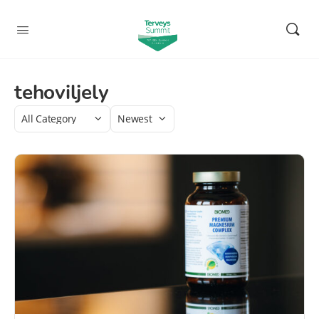
tehoviljely
Category
Sort
by