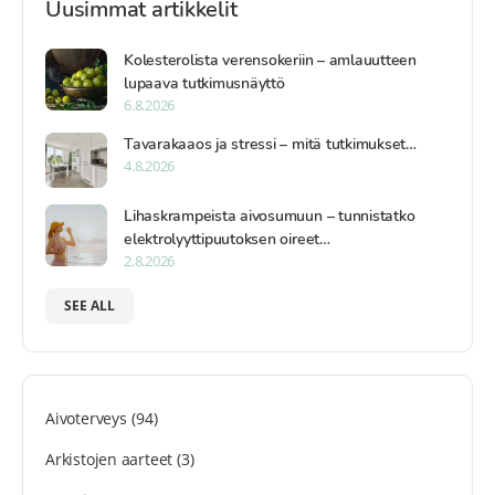
Uusimmat artikkelit
Kolesterolista verensokeriin – amlauutteen
lupaava tutkimusnäyttö
6.8.2026
Tavarakaaos ja stressi – mitä tutkimukset…
4.8.2026
Lihaskrampeista aivosumuun – tunnistatko
elektrolyyttipuutoksen oireet…
2.8.2026
SEE ALL
Aivoterveys
(94)
Arkistojen aarteet
(3)