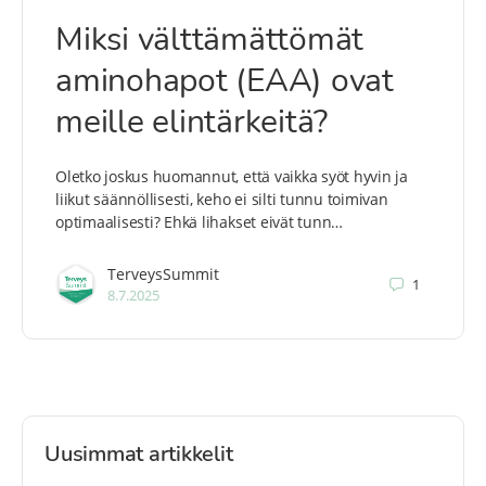
Miksi välttämättömät
aminohapot (EAA) ovat
meille elintärkeitä?
Oletko joskus huomannut, että vaikka syöt hyvin ja
liikut säännöllisesti, keho ei silti tunnu toimivan
optimaalisesti? Ehkä lihakset eivät tunn…
TerveysSummit
1
8.7.2025
Uusimmat artikkelit