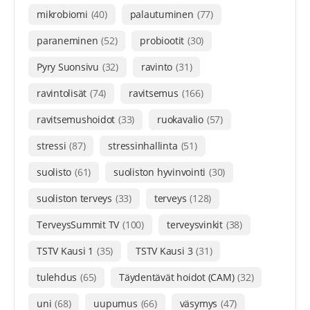
mikrobiomi
(40)
palautuminen
(77)
paraneminen
(52)
probiootit
(30)
Pyry Suonsivu
(32)
ravinto
(31)
ravintolisät
(74)
ravitsemus
(166)
ravitsemushoidot
(33)
ruokavalio
(57)
stressi
(87)
stressinhallinta
(51)
suolisto
(61)
suoliston hyvinvointi
(30)
suoliston terveys
(33)
terveys
(128)
TerveysSummit TV
(100)
terveysvinkit
(38)
TSTV Kausi 1
(35)
TSTV Kausi 3
(31)
tulehdus
(65)
Täydentävät hoidot (CAM)
(32)
uni
(68)
uupumus
(66)
väsymys
(47)