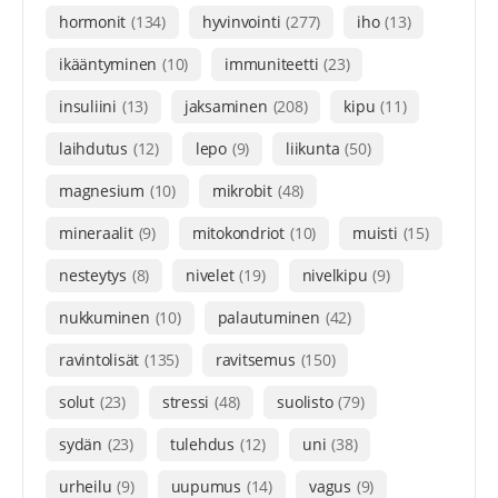
hormonit
(134)
hyvinvointi
(277)
iho
(13)
ikääntyminen
(10)
immuniteetti
(23)
insuliini
(13)
jaksaminen
(208)
kipu
(11)
laihdutus
(12)
lepo
(9)
liikunta
(50)
magnesium
(10)
mikrobit
(48)
mineraalit
(9)
mitokondriot
(10)
muisti
(15)
nesteytys
(8)
nivelet
(19)
nivelkipu
(9)
nukkuminen
(10)
palautuminen
(42)
ravintolisät
(135)
ravitsemus
(150)
solut
(23)
stressi
(48)
suolisto
(79)
sydän
(23)
tulehdus
(12)
uni
(38)
urheilu
(9)
uupumus
(14)
vagus
(9)