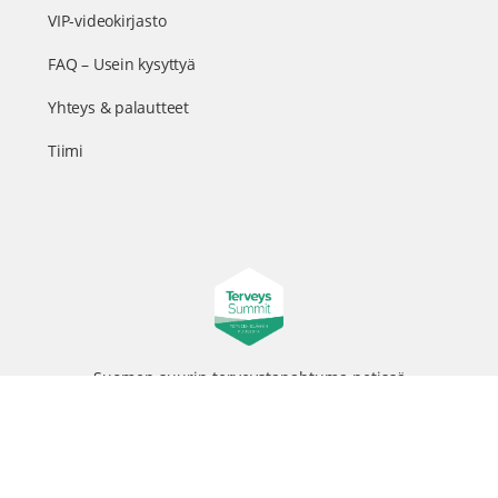
VIP-videokirjasto
FAQ – Usein kysyttyä
Yhteys & palautteet
Tiimi
Suomen suurin terveystapahtuma netissä
© 2026 - TerveysSummit | Biomed Oy
Menu
Tietosuojaseloste
Tilausehdot
Items