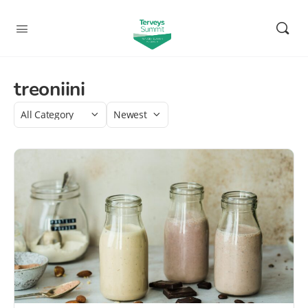
treoniini
Category
Sort
by