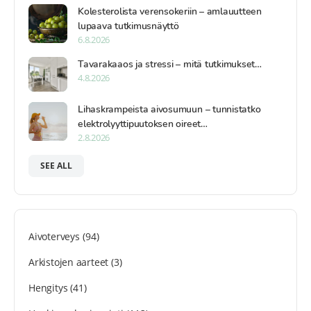
Kolesterolista verensokeriin – amlauutteen
lupaava tutkimusnäyttö
6.8.2026
Tavarakaaos ja stressi – mitä tutkimukset…
4.8.2026
Lihaskrampeista aivosumuun – tunnistatko
elektrolyyttipuutoksen oireet…
2.8.2026
SEE ALL
Aivoterveys
(94)
Arkistojen aarteet
(3)
Hengitys
(41)