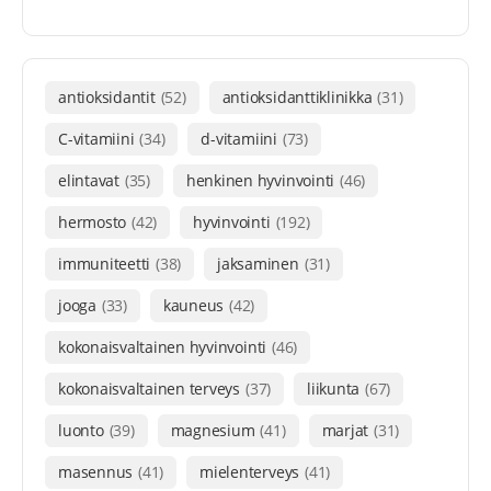
antioksidantit
(52)
antioksidanttiklinikka
(31)
C-vitamiini
(34)
d-vitamiini
(73)
elintavat
(35)
henkinen hyvinvointi
(46)
hermosto
(42)
hyvinvointi
(192)
immuniteetti
(38)
jaksaminen
(31)
jooga
(33)
kauneus
(42)
kokonaisvaltainen hyvinvointi
(46)
kokonaisvaltainen terveys
(37)
liikunta
(67)
luonto
(39)
magnesium
(41)
marjat
(31)
masennus
(41)
mielenterveys
(41)