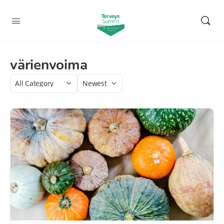
värienvoima
Category
Sort
by