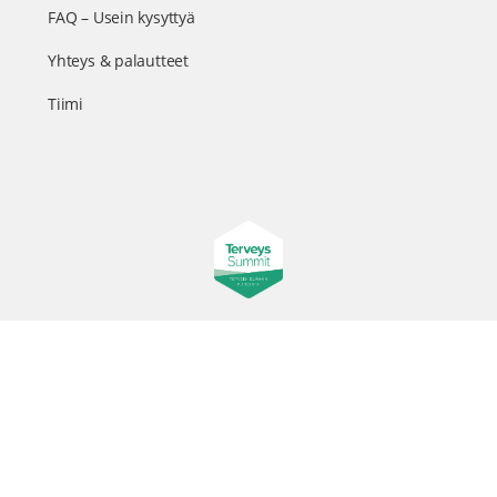
FAQ – Usein kysyttyä
Yhteys & palautteet
Tiimi
Suomen suurin terveystapahtuma netissä
© 2026 - TerveysSummit | Biomed Oy
Menu
Tietosuojaseloste
Tilausehdot
Items
Kurkkaa tapahtuman kulisseihin ja seuraa meitä somessa
@terveyssummit #terveyssummit