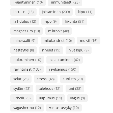
ikääntyminen
(10)
immuniteetti
(23)
insuliini
(13)
jaksaminen
(209)
kipu
(11)
laihdutus
(12)
lepo
(9)
liikunta
(51)
magnesium
(10)
mikrobit
(48)
mineraalit
(9)
mitokondriot
(10)
muisti
(16)
nesteytys
(8)
nivelet
(19)
nivelkipu
(9)
nukkuminen
(10)
palautuminen
(42)
ravintolisät
(135)
ravitsemus
(150)
solut
(23)
stressi
(48)
suolisto
(79)
sydän
(23)
tulehdus
(12)
uni
(38)
urheilu
(9)
uupumus
(14)
vagus
(9)
vagushermo
(12)
vastustuskyky
(10)