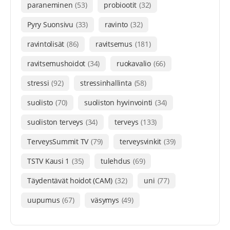
paraneminen
(53)
probiootit
(32)
Pyry Suonsivu
(33)
ravinto
(32)
ravintolisät
(86)
ravitsemus
(181)
ravitsemushoidot
(34)
ruokavalio
(66)
stressi
(92)
stressinhallinta
(58)
suolisto
(70)
suoliston hyvinvointi
(34)
suoliston terveys
(34)
terveys
(133)
TerveysSummit TV
(79)
terveysvinkit
(39)
TSTV Kausi 1
(35)
tulehdus
(69)
Täydentävät hoidot (CAM)
(32)
uni
(77)
uupumus
(67)
väsymys
(49)