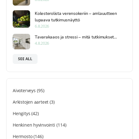
Kolesterolista verensokeriin – amlauutteen
lupaava tutkimusnäyttö
6.8.2026
Tavarakaaos ja stressi – mitä tutkimukset…
4.8.2026
SEE ALL
Aivoterveys
(95)
Arkistojen aarteet
(3)
Hengitys
(42)
Henkinen hyvinvointi
(114)
Hermosto
(146)