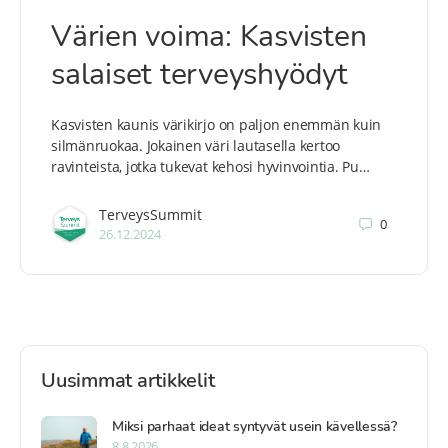
Värien voima: Kasvisten
salaiset terveyshyödyt
Kasvisten kaunis värikirjo on paljon enemmän kuin
silmänruokaa. Jokainen väri lautasella kertoo
ravinteista, jotka tukevat kehosi hyvinvointia. Pu…
TerveysSummit
0
26.12.2024
Uusimmat artikkelit
Miksi parhaat ideat syntyvät usein kävellessä?
8.8.2026