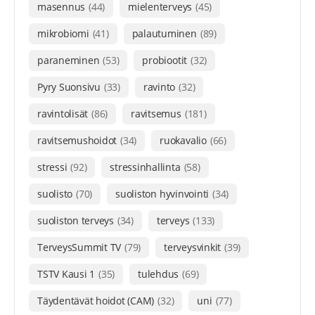
masennus
(44)
mielenterveys
(45)
mikrobiomi
(41)
palautuminen
(89)
paraneminen
(53)
probiootit
(32)
Pyry Suonsivu
(33)
ravinto
(32)
ravintolisät
(86)
ravitsemus
(181)
ravitsemushoidot
(34)
ruokavalio
(66)
stressi
(92)
stressinhallinta
(58)
suolisto
(70)
suoliston hyvinvointi
(34)
suoliston terveys
(34)
terveys
(133)
TerveysSummit TV
(79)
terveysvinkit
(39)
TSTV Kausi 1
(35)
tulehdus
(69)
Täydentävät hoidot (CAM)
(32)
uni
(77)