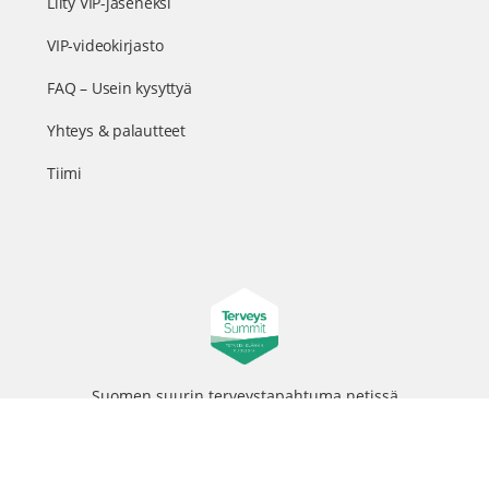
Liity VIP-jäseneksi
VIP-videokirjasto
FAQ – Usein kysyttyä
Yhteys & palautteet
Tiimi
Suomen suurin terveystapahtuma netissä
© 2026 - TerveysSummit | Biomed Oy
Menu
Tietosuojaseloste
Tilausehdot
Items