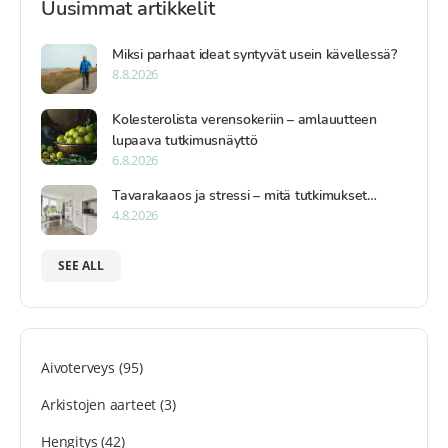
Uusimmat artikkelit
Miksi parhaat ideat syntyvät usein kävellessä?
8.8.2026
Kolesterolista verensokeriin – amlauutteen
lupaava tutkimusnäyttö
6.8.2026
Tavarakaaos ja stressi – mitä tutkimukset…
4.8.2026
SEE ALL
Aivoterveys
(95)
Arkistojen aarteet
(3)
Hengitys
(42)