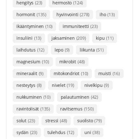
hengitys
(23)
hermosto
(124)
hormonit
(135)
hyvinvointi
(278)
iho
(13)
ikääntyminen
(10)
immuniteetti
(23)
insuliini
(13)
jaksaminen
(209)
kipu
(11)
laihdutus
(12)
lepo
(9)
liikunta
(51)
magnesium
(10)
mikrobit
(48)
mineraalit
(9)
mitokondriot
(10)
muisti
(16)
nesteytys
(8)
nivelet
(19)
nivelkipu
(9)
nukkuminen
(10)
palautuminen
(42)
ravintolisät
(135)
ravitsemus
(150)
solut
(23)
stressi
(48)
suolisto
(79)
sydän
(23)
tulehdus
(12)
uni
(38)