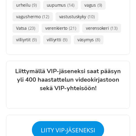
urheilu
(9)
uupumus
(14)
vagus
(9)
vagushermo
(12)
vastustuskyky
(10)
Vatsa
(23)
verenkierto
(21)
verensokeri
(13)
villiyrtit
(9)
villiyrtti
(9)
väsymys
(8)
Liittymällä VIP-jäseneksi saat pääsyn
yli 400 haastattelun videokirjastoon
sekä VIP-yhteisöön!
LIITY VIP-JÄSENEKSI