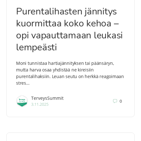
Purentalihasten jännitys
kuormittaa koko kehoa –
opi vapauttamaan leukasi
lempeästi
Moni tunnistaa hartiajännityksen tai päänsäryn,
mutta harva osaa yhdistää ne kireisiin
purentalihaksiin. Leuan seutu on herkkä reagoimaan
stres…
TerveysSummit
0
3.11.2025