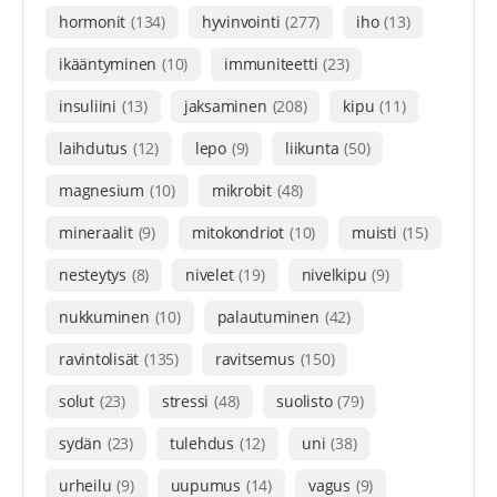
hormonit
(134)
hyvinvointi
(277)
iho
(13)
ikääntyminen
(10)
immuniteetti
(23)
insuliini
(13)
jaksaminen
(208)
kipu
(11)
laihdutus
(12)
lepo
(9)
liikunta
(50)
magnesium
(10)
mikrobit
(48)
mineraalit
(9)
mitokondriot
(10)
muisti
(15)
nesteytys
(8)
nivelet
(19)
nivelkipu
(9)
nukkuminen
(10)
palautuminen
(42)
ravintolisät
(135)
ravitsemus
(150)
solut
(23)
stressi
(48)
suolisto
(79)
sydän
(23)
tulehdus
(12)
uni
(38)
urheilu
(9)
uupumus
(14)
vagus
(9)