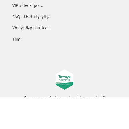
VIP-videokirjasto
FAQ – Usein kysyttyä
Yhteys & palautteet
Tiimi
Suomen suurin terveystapahtuma netissä
© 2026 - TerveysSummit | Biomed Oy
Menu
Tietosuojaseloste
Tilausehdot
Items