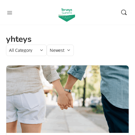
yhteys
Category
Sort
by