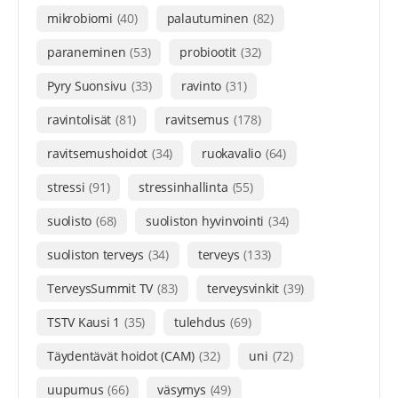
mikrobiomi
(40)
palautuminen
(82)
paraneminen
(53)
probiootit
(32)
Pyry Suonsivu
(33)
ravinto
(31)
ravintolisät
(81)
ravitsemus
(178)
ravitsemushoidot
(34)
ruokavalio
(64)
stressi
(91)
stressinhallinta
(55)
suolisto
(68)
suoliston hyvinvointi
(34)
suoliston terveys
(34)
terveys
(133)
TerveysSummit TV
(83)
terveysvinkit
(39)
TSTV Kausi 1
(35)
tulehdus
(69)
Täydentävät hoidot (CAM)
(32)
uni
(72)
uupumus
(66)
väsymys
(49)