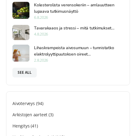
Kolesterolista verensokeriin – amlauutteen
lupaava tutkimusnäyttö
6.8.2026
Tavarakaaos ja stressi – mitä tutkimukset…
4.8.2026
Lihaskrampeista aivosumuun – tunnistatko
elektrolyyttipuutoksen oireet…
2.8.2026
SEE ALL
Aivoterveys
(94)
Arkistojen aarteet
(3)
Hengitys
(41)