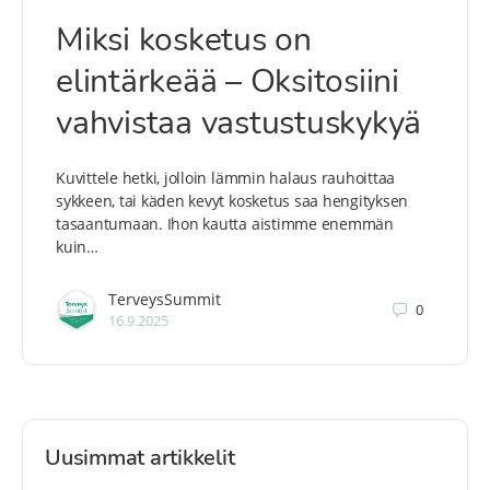
Miksi kosketus on
elintärkeää – Oksitosiini
vahvistaa vastustuskykyä
Kuvittele hetki, jolloin lämmin halaus rauhoittaa
sykkeen, tai käden kevyt kosketus saa hengityksen
tasaantumaan. Ihon kautta aistimme enemmän
kuin…
TerveysSummit
0
16.9.2025
Uusimmat artikkelit