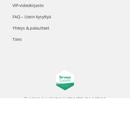
VIP-videokirjasto
FAQ – Usein kysyttyä
Yhteys & palautteet
Tiimi
Suomen suurin terveystapahtuma netissä
© 2026 - TerveysSummit | Biomed Oy
Menu
Tietosuojaseloste
Tilausehdot
Items