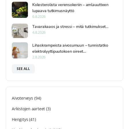
Kolesterolista verensokeriin – amlauutteen
lupaava tutkimusnäyttö
6.8.2026
Tavarakaaos ja stressi – mitä tutkimukset…
4.8.2026
Lihaskrampeista aivosumuun – tunnistatko
elektrolyyttipuutoksen oireet…
2.8.2026
SEE ALL
Aivoterveys
(94)
Arkistojen aarteet
(3)
Hengitys
(41)