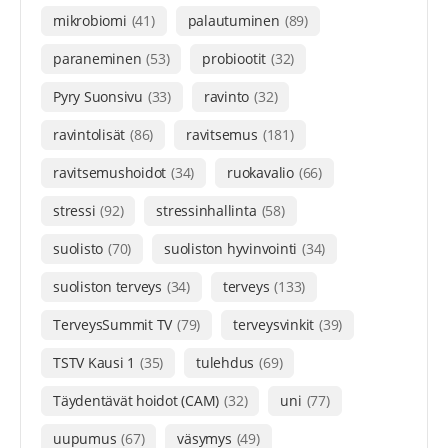
mikrobiomi
(41)
palautuminen
(89)
paraneminen
(53)
probiootit
(32)
Pyry Suonsivu
(33)
ravinto
(32)
ravintolisät
(86)
ravitsemus
(181)
ravitsemushoidot
(34)
ruokavalio
(66)
stressi
(92)
stressinhallinta
(58)
suolisto
(70)
suoliston hyvinvointi
(34)
suoliston terveys
(34)
terveys
(133)
TerveysSummit TV
(79)
terveysvinkit
(39)
TSTV Kausi 1
(35)
tulehdus
(69)
Täydentävät hoidot (CAM)
(32)
uni
(77)
uupumus
(67)
väsymys
(49)