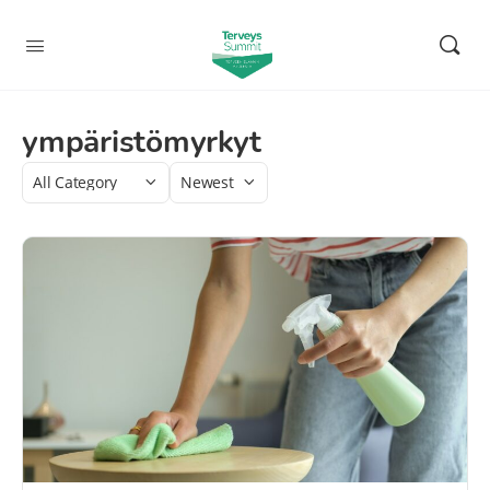
ympäristömyrkyt
Category
Sort
by