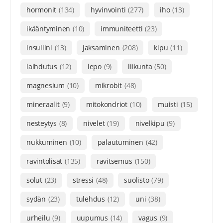
hormonit
(134)
hyvinvointi
(277)
iho
(13)
ikääntyminen
(10)
immuniteetti
(23)
insuliini
(13)
jaksaminen
(208)
kipu
(11)
laihdutus
(12)
lepo
(9)
liikunta
(50)
magnesium
(10)
mikrobit
(48)
mineraalit
(9)
mitokondriot
(10)
muisti
(15)
nesteytys
(8)
nivelet
(19)
nivelkipu
(9)
nukkuminen
(10)
palautuminen
(42)
ravintolisät
(135)
ravitsemus
(150)
solut
(23)
stressi
(48)
suolisto
(79)
sydän
(23)
tulehdus
(12)
uni
(38)
urheilu
(9)
uupumus
(14)
vagus
(9)